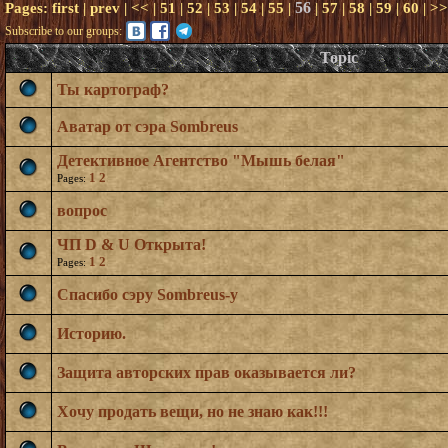
56
Pages:
first
|
prev
|
<<
|
51
|
52
|
53
|
54
|
55
|
|
57
|
58
|
59
|
60
|
>>
Subscribe to our groups:
Topic
Ты картограф?
Аватар от сэра Sombreus
Детективное Агентство "Мышь белая"
1
2
Pages:
вопрос
ЧП D & U Открыта!
1
2
Pages:
Спасибо сэру Sombreus-у
Историю.
Защита авторских прав оказывается ли?
Хочу продать вещи, но не знаю как!!!