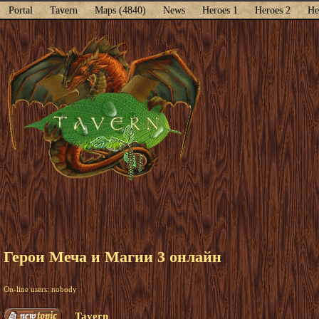
Portal
Tavern
Maps (4840)
News
Heroes 1
Heroes 2
He
Герои Меча и Магии 3 онлайн
On-line users: nobody
Tavern