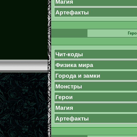
Магия
Артефакты
Геро
Чит-коды
Физика мира
Города и замки
Монстры
Герои
Магия
Артефакты