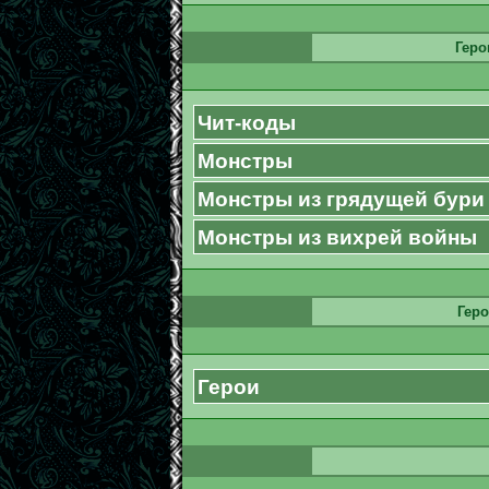
Геро
Чит-коды
Монстры
Монстры из грядущей бури
Монстры из вихрей войны
Геро
Герои