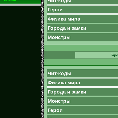
Чит-коды
Герои
Физика мира
Города и замки
Монстры
Геро
Чит-коды
Физика мира
Города и замки
Монстры
Герои