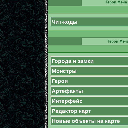
Герои Меча 
Чит-коды
Герои Меча
Города и замки
Монстры
Герои
Артефакты
Интерфейс
Редактор карт
Новые объекты на карте