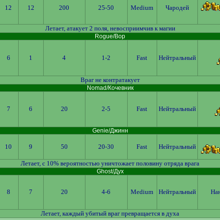
12
12
200
25-50
Medium
Чародей
Летает, атакует 2 поля, невосприимчив к магии
Rogue/Вор
6
1
4
1-2
Fast
Нейтральный
Враг не контратакует
Nomad/Кочевник
7
6
20
2-5
Fast
Нейтральный
Genie/Джинн
10
9
50
20-30
Fast
Нейтральный
Летает, с 10% вероятностью уничтожает половину отряда врага
Ghost/Дух
8
7
20
4-6
Medium
Нейтральный
Нан
Летает, каждый убитый враг превращается в духа