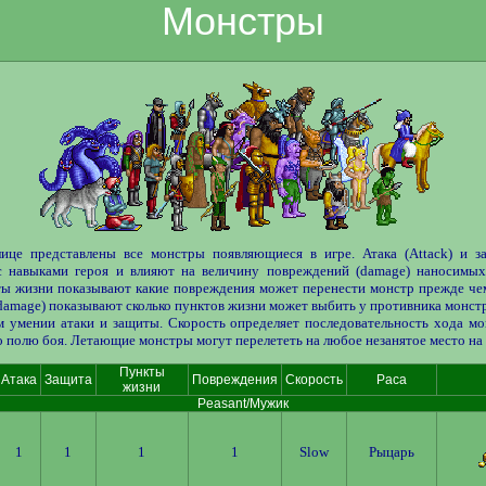
Монстры
ице представлены все монстры появляющиеся в игре. Атака (Attack) и за
 навыками героя и влияют на величину повреждений (damage) наносимы
ты жизни показывают какие повреждения может перенести монстр прежде чем
amage) показывают сколько пунктов жизни может выбить у противника монст
м умении атаки и защиты. Скорость определяет последовательность хода мо
о полю боя. Летающие монстры могут перелететь на любое незанятое место на 
Пункты
Атака
Защита
Повреждения
Скорость
Раса
жизни
Peasant/Мужик
1
1
1
1
Slow
Рыцарь