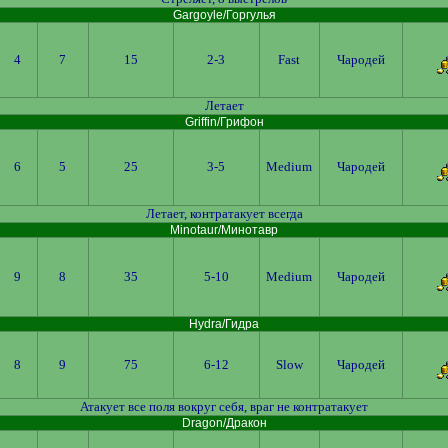
Gargoyle/Горгулья
4
7
15
2-3
Fast
Чародей
Летает
Griffin/Грифон
6
5
25
3-5
Medium
Чародей
Летает, контратакует всегда
Minotaur/Минотавр
9
8
35
5-10
Medium
Чародей
Hydra/Гидра
8
9
75
6-12
Slow
Чародей
Атакует все поля вокруг себя, враг не контратакует
Dragon/Дракон