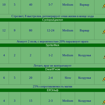
10
5
40
5-7
Medium
Варвар
Стреляет, 8 выстрелов, регенерирует очки жизни в конце хода
Cyclops/Циклоп
12
9
80
12-24
Medium
Варвар
Атакует 2 поля, с вероятностью 20% парализует врага
Sprite/Фея
4
2
2
1-2
Medium
Колдунья
Летает, враг не контратакует
Dwarf/Гном
6
5
20
2-4
Slow
Колдунья
25% сопротивляемость магии
Elf/Эльф
4
3
15
2-3
Medium
Колдунья