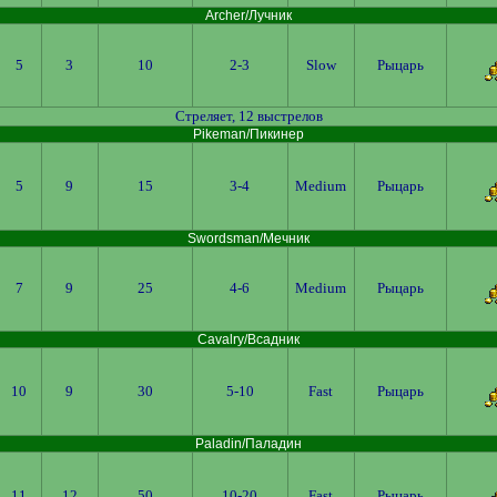
Archer/Лучник
5
3
10
2-3
Slow
Рыцарь
Стреляет, 12 выстрелов
Pikeman/Пикинер
5
9
15
3-4
Medium
Рыцарь
Swordsman/Мечник
7
9
25
4-6
Medium
Рыцарь
Cavalry/Всадник
10
9
30
5-10
Fast
Рыцарь
Paladin/Паладин
11
12
50
10-20
Fast
Рыцарь