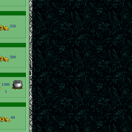
350
500
1500
1
60