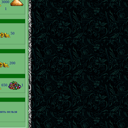
3000
1
50
200
650
1
ять нельзя