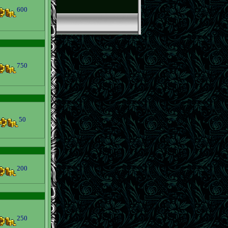
600
750
50
200
250