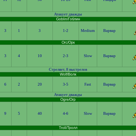
Атакует дважды
Goblin/Гоблин
3
1
3
1-2
Medium
Варвар
Orc/Орк
3
4
10
2-3
Slow
Варвар
Стреляет, 8 выстрелов
Wolf/Волк
6
2
20
3-5
Fast
Варвар
Атакует дважды
Ogre/Огр
9
5
40
4-6
Slow
Варвар
Troll/Тролл