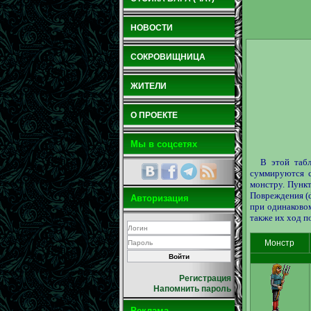
НОВОСТИ
СОКРОВИЩНИЦА
ЖИТЕЛИ
О ПРОЕКТЕ
Мы в соцсетях
В этой табл
суммируются с
монстру. Пунк
Повреждения (d
Авторизация
при одинаково
также их ход п
Монстр
Регистрация
Напомнить пароль
Реклама