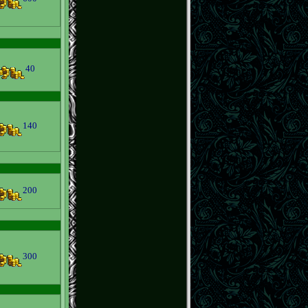
40
140
200
300