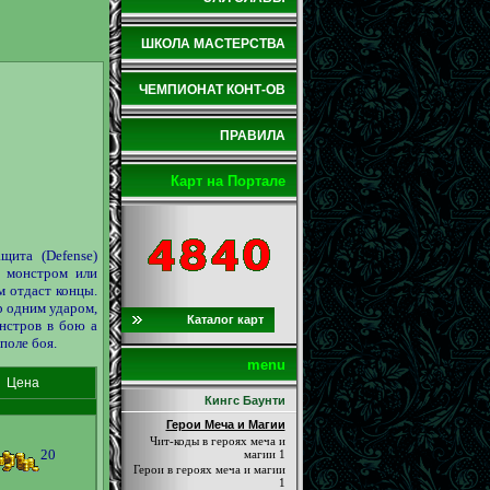
ШКОЛА МАСТЕРСТВА
ЧЕМПИОНАТ КОНТ-ОВ
ПРАВИЛА
Карт на Портале
щита (Defense)
х монстром или
 отдаст концы.
р одним ударом,
Каталог карт
нстров в бою а
поле боя.
menu
Цена
Кингс Баунти
Герои Меча и Магии
Чит-коды в героях меча и
20
магии 1
Герои в героях меча и магии
1