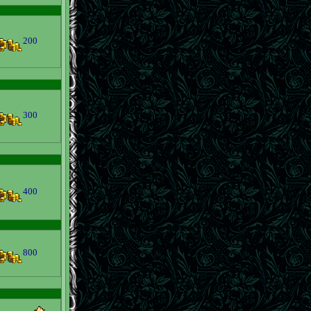
200
300
400
800