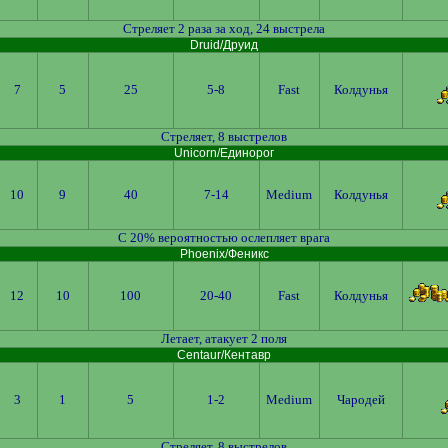
Стреляет 2 раза за ход, 24 выстрела
Druid/Друид
7
5
25
5-8
Fast
Колдунья
Стреляет, 8 выстрелов
Unicorn/Единорог
10
9
40
7-14
Medium
Колдунья
С 20% вероятностью ослепляет врага
Phoenix/Феникс
12
10
100
20-40
Fast
Колдунья
Летает, атакует 2 поля
Centaur/Кентавр
3
1
5
1-2
Medium
Чародей
Стреляет, 8 выстрелов