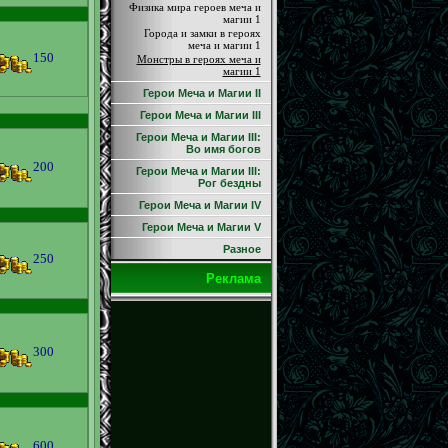
Физика мира героев меча и
магии 1
Города и замки в героях
меча и магии 1
150
Монстры в героях меча и
магии 1
Герои Меча и Магии II
Герои Меча и Магии III
Герои Меча и Магии III:
Во имя богов
200
Герои Меча и Магии III:
Рог бездны
Герои Меча и Магии IV
Герои Меча и Магии V
Разное
250
Реклама
300
600