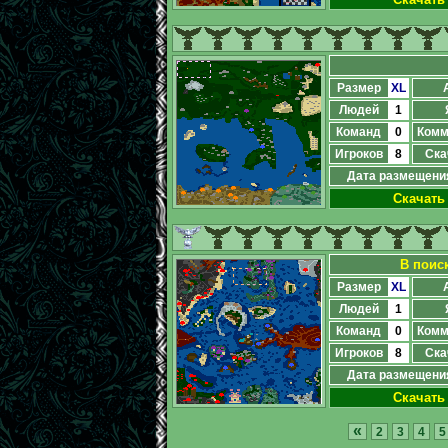
Размер
XL
Людей
1
Команд
0
Комм
Игроков
8
Ска
Дата размещени
Скачать
В поиск
Размер
XL
Людей
1
Команд
0
Комм
Игроков
8
Ска
Дата размещени
Скачать
«
2
3
4
5