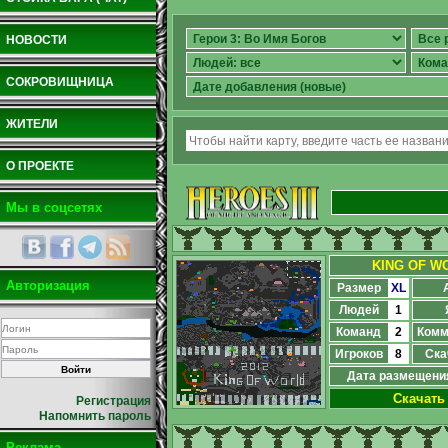
НОВОСТИ
СОКРОВИЩНИЦА
ЖИТЕЛИ
О ПРОЕКТЕ
Мы в соцсетях
KING OF W
Авторизация
Размер
XL
Людей
1
Команд
2
Комм
Игроков
8
Ска
Дата размещени
Скачать
Регистрация
Напомнить пароль
Реклама