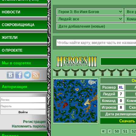
НОВОСТИ
СОКРОВИЩНИЦА
ЖИТЕЛИ
О ПРОЕКТЕ
Мы в соцсетях
О
Авторизация
Размер
XL
Людей
7
Команд
0
Комм
Игроков
8
Ска
Дата размещени
Скачать
Регистрация
Напомнить пароль
«
‹
50
51
52
Реклама