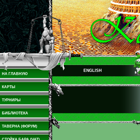
ENGLISH
НА ГЛАВНУЮ
КАРТЫ
ТУРНИРЫ
БИБЛИОТЕКА
ТАВЕРНА (ФОРУМ)
СТОЙКА БАРА (ЧАТ)