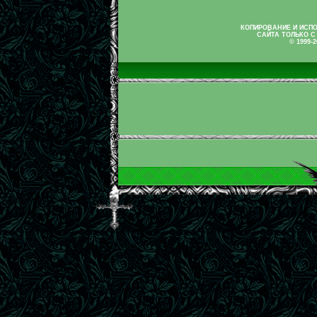
КОПИРОВАНИЕ И ИСП
САЙТА ТОЛЬКО С
© 1999-