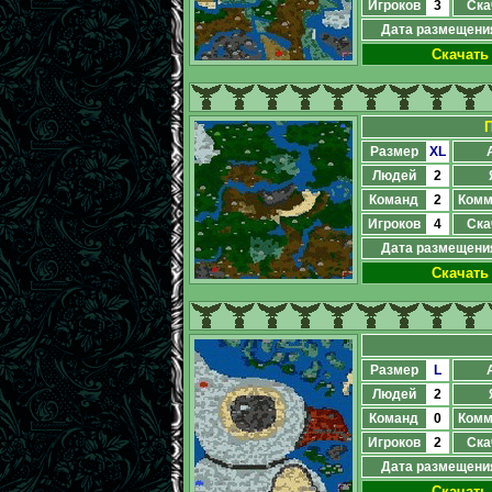
Игроков
3
Ска
Дата размещени
Скачать
Размер
XL
Людей
2
Команд
2
Комм
Игроков
4
Ска
Дата размещени
Скачать
Размер
L
Людей
2
Команд
0
Комм
Игроков
2
Ска
Дата размещени
Скачать