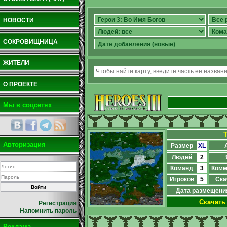
НОВОСТИ
СОКРОВИЩНИЦА
ЖИТЕЛИ
О ПРОЕКТЕ
Мы в соцсетях
Авторизация
Размер
XL
Людей
2
Команд
3
Комм
Игроков
5
Ска
Дата размещени
Скачать
Регистрация
Напомнить пароль
Реклама