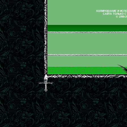
КОПИРОВАНИЕ И ИСП
САЙТА ТОЛЬКО С
© 1999-