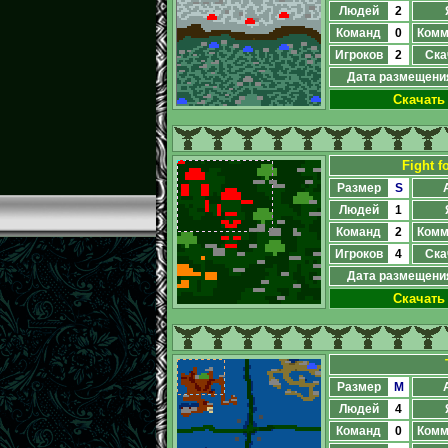
Людей
2
Команд
0
Комм
Игроков
2
Ска
Дата размещени
Скачать
Fight f
Размер
S
Людей
1
Команд
2
Комм
Игроков
4
Ска
Дата размещени
Скачать
Размер
M
Людей
4
Команд
0
Комм