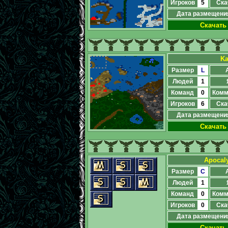
Игроков
5
Ска
Дата размещени
Скачать
Ka
Размер
L
Людей
1
Команд
0
Комм
Игроков
6
Ска
Дата размещени
Скачать
Apocaly
Размер
C
Людей
1
Команд
0
Комм
Игроков
0
Ска
Дата размещени
Скачать