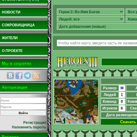
НОВОСТИ
СОКРОВИЩНИЦА
ЖИТЕЛИ
О ПРОЕКТЕ
Мы в соцсетях
Авторизация
Размер
M
Людей
1
Команд
0
Комм
Игроков
6
Ска
Дата размещени
Скачать
Регистрация
Напомнить пароль
Реклама