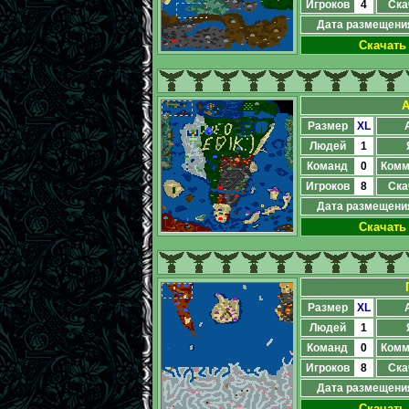
Игроков
4
Ска
Дата размещени
Скачать
A
Размер
XL
Людей
1
Команд
0
Комм
Игроков
8
Ска
Дата размещени
Скачать
Размер
XL
Людей
1
Команд
0
Комм
Игроков
8
Ска
Дата размещени
Скачать