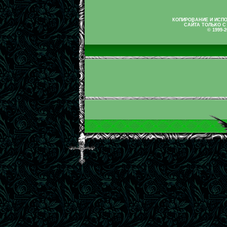
КОПИРОВАНИЕ И ИСП
САЙТА ТОЛЬКО С
© 1999-