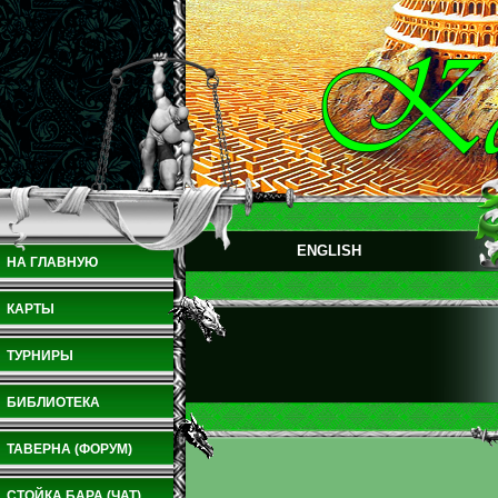
ENGLISH
НА ГЛАВНУЮ
КАРТЫ
ТУРНИРЫ
БИБЛИОТЕКА
ТАВЕРНА (ФОРУМ)
СТОЙКА БАРА (ЧАТ)