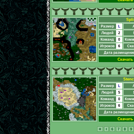
Spli
Размер
L
Людей
2
Команд
0
Комм
Игроков
6
Ска
Дата размещени
Скачать
Stenc
Размер
L
Людей
5
Команд
0
Комм
Игроков
6
Ска
Дата размещени
Скачать
«
‹
6
7
8
9