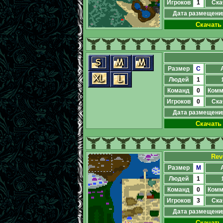
Игроков
1
Ска
Дата размещени
Скачать
Размер
C
Людей
1
Команд
0
Комм
Игроков
0
Ска
Дата размещени
Скачать
Rev
Размер
M
Людей
1
Команд
0
Комм
Игроков
3
Ска
Дата размещени
Скачать