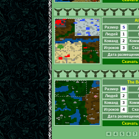
Al
Размер
S
Людей
1
Команд
2
Комм
Игроков
3
Ска
Дата размещени
Скачать
The B
Размер
M
Людей
2
Команд
3
Комм
Игроков
4
Ска
Дата размещени
Скачать
«
4
5
6
7