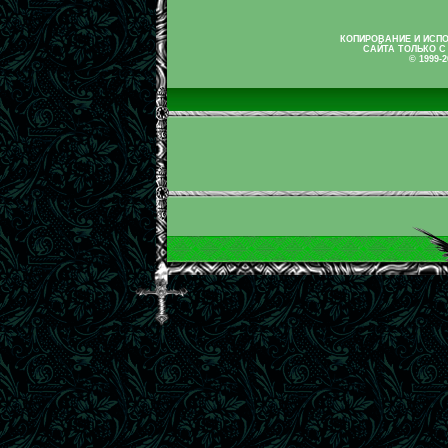
КОПИРОВАНИЕ И ИСП
САЙТА ТОЛЬКО С
© 1999-