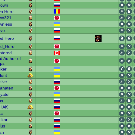
nown
n Hero
wn321
wnless
ive
d Hero
d_Hero
stered
d Author of
ps
iker
lent
olve
ranaten
yatel
ps
HAK
ra
lkar
lus
an