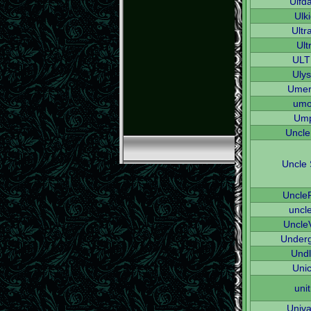
Ulfd
Ulk
Ultr
Ult
ULT
Uly
Umer
umo
Ump
Uncl
Uncle
Uncle
uncl
Uncle
Under
Und
Uni
uni
Univ