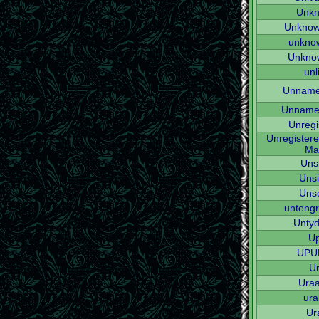
Unk
Unknow
unkno
Unkno
unl
Unname
Unname
Unregi
Unregistere
Ma
Uns
Unsi
Uns
unteng
Untyd
U
UPU
U
Uraa
ura
Ur