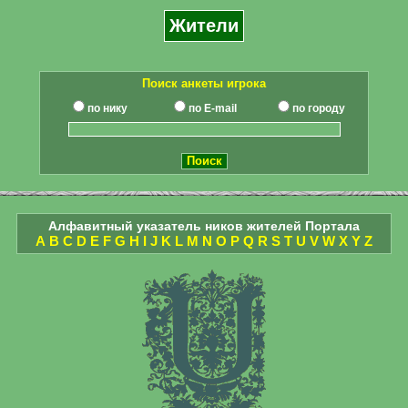
Жители
Поиск анкеты игрока
по нику
по E-mail
по городу
Алфавитный указатель ников жителей Портала
A
B
C
D
E
F
G
H
I
J
K
L
M
N
O
P
Q
R
S
T
U
V
W
X
Y
Z