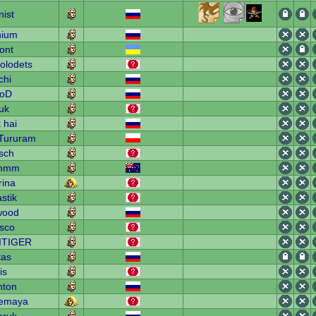
nist
nium
ont
olodets
chi
oD
uk
 hai
Tururam
sch
rhmm
rina
stik
wood
sco
ITIGER
tas
is
nton
emaya
aruk