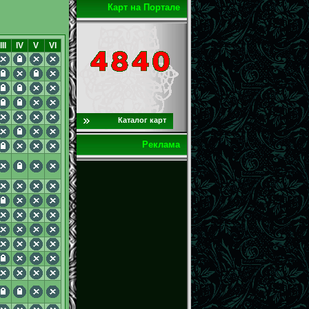
Карт на Портале
III
IV
V
VI
Каталог карт
Реклама