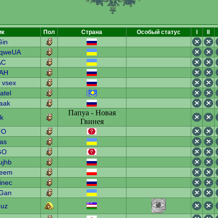
ик
Пол
Страна
Особый статус
I
II
Gin
qweUA
AC
AH
a vsex
atel
aak
Папуа - Новая
fk
Гвинея
FO
as
GO
ujhb
eem
inec
 Gan
duz