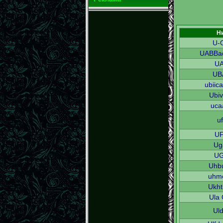
Н
U-
UABBa
U
UB
ubiic
Ubiv
uca
u
U
Ug
U
Uhb
uhm
Ukht
Ula
Ul