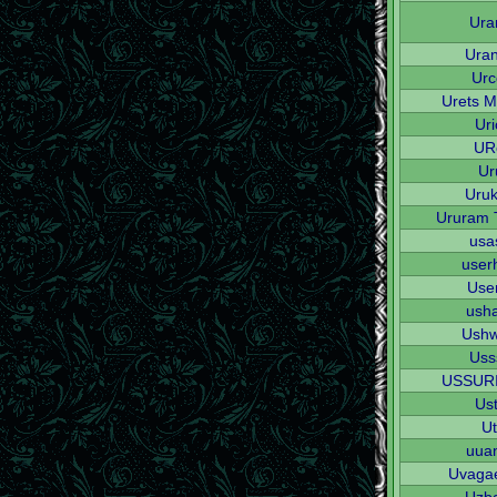
Ura
Ura
Urc
Urets M
Uri
UR
Ur
Uruk
Ururam 
usa
use
Use
usha
Ush
Uss
USSUR
Us
Ut
uua
Uvaga
Uzb