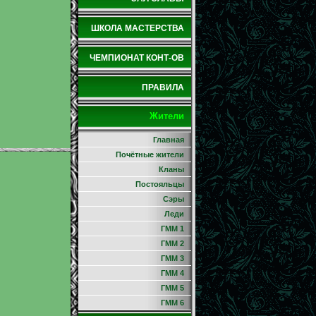
ШКОЛА МАСТЕРСТВА
ЧЕМПИОНАТ КОНТ-ОВ
ПРАВИЛА
Жители
Главная
Почётные жители
Кланы
Постояльцы
Сэры
Леди
ГММ 1
ГММ 2
ГММ 3
ГММ 4
ГММ 5
ГММ 6