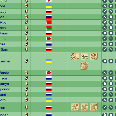
aene
iora
acay
ras
RIX
sses
tvius
unt
ire
e Sam
 Sasha
Panda
erem
Vanya
ground
land
corn
tron
anger