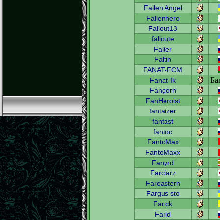
Fallen Angel
Fallenhero
Fallout13
falloute
Falter
Faltin
FANAT-FCM
Ба
Fanat-Ik
Fangorn
FanHeroist
fantaizer
fantast
fantoc
FantoMax
FantoMaxx
Fanyrd
Farciarz
Fareastern
Fargus sto
Farick
Farid