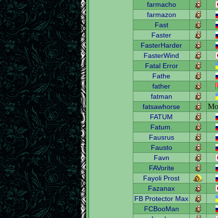
farmacho
farmazon
Fast
Faster
FasterHarder
FasterWind
Fatal Error
Fathe
father
fatman
Мо
fatsawhorse
FATUM
Fatum.
Fausrus
Fausto
Favn
FAVorite
Fayoli Prost
Fazanax
FB Protector Max
FCBooMan