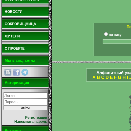
НОВОСТИ
СОКРОВИЩНИЦА
По
по нику
ЖИТЕЛИ
О ПРОЕКТЕ
Мы в соц. сетях
Алфавитный ука
A
B
C
D
E
F
G
H
I
Авторизация
Регистрация
Напомнить пароль
Реклама