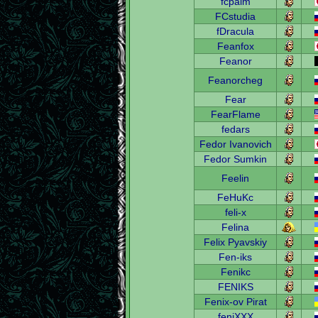
fcpalm
FCstudia
fDracula
Feanfox
Feanor
Feanorcheg
Fear
FearFlame
fedars
Fedor Ivanovich
Fedor Sumkin
Feelin
FeHuKc
feli-x
Felina
Felix Pyavskiy
Fen-iks
Fenikc
FENIKS
Fenix-ov Pirat
feniXXX