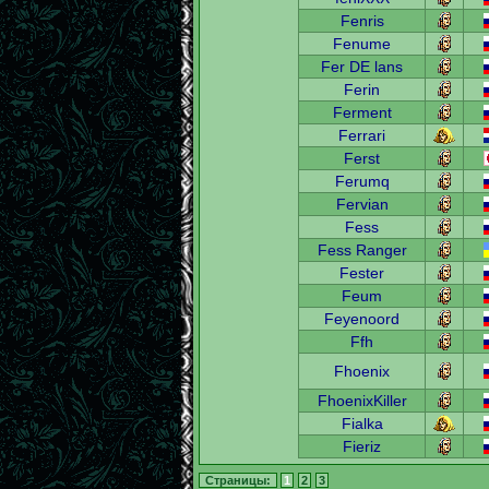
Fenris
Fenume
Fer DE lans
Ferin
Ferment
Ferrari
Ferst
Ferumq
Fervian
Fess
Fess Ranger
Fester
Feum
Feyenoord
Ffh
Fhoenix
FhoenixKiller
Fialka
Fieriz
Страницы:
1
2
3