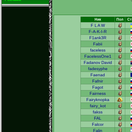
Ник
Пол
Ст
F L A W
F-A-K-I-R
F1ank3R
Fabii
faceless
FacelessOne1
Fadanov David
fadesyphe
Faenad
Fafnir
Fagot
Fairness
Fairyknopka
fairy_kot
fakss
FAL
Falcor
Falin