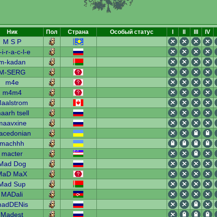
Ник
Пол
Страна
Особый статус
I
II
III
IV
M S P
i-r-a-c-l-e
m-kadan
M-SERG
m4e
m4m4
aalstrom
aarh tsell
maavxine
acedonian
machhh
macter
Mad Dog
MaD MaX
Mad Sup
MADali
adDENis
Madest