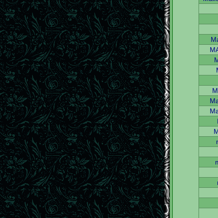
Ma
M
M
M
Ma
Ma
M
m