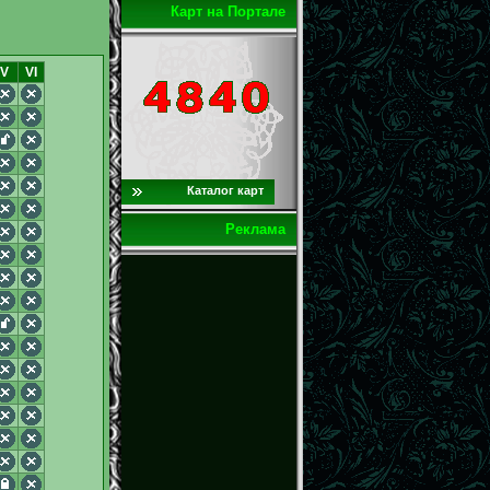
Карт на Портале
V
VI
Каталог карт
Реклама