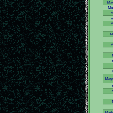
Mag
Ma
m
m
M
M
M
Magu
Mail