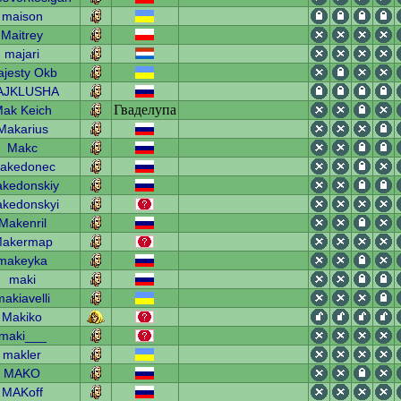
maison
Maitrey
majari
jesty Okb
AJKLUSHA
Гваделупа
ak Keich
Makarius
Makc
akedonec
kedonskiy
kedonskyi
Makenril
akermap
makeyka
maki
akiavelli
Makiko
maki___
makler
MAKO
MAKoff