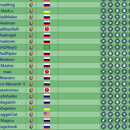
madfrog
MadLu
adMaker
Madman
adMaxNsK
Madmight
madover
MADReyG
adRiptor
Madsen
Madviz
mae
Maestro
ro Alexandr V
aestromax
afishader
Magaichi
Magelion
aggieCat
Magica
agicbook