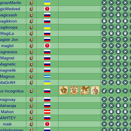
icianMerlin
gicMedved
agicsash
agikkron
agikoopa
MagiLa
agistr Jon
maglol
agnesius
Magnet
Magnetic
magnetik
Magnus
MaGrAH
s Incognitus
magvvay
Maharaja
Mahon
MAHTEY
maik
esVorkosigan