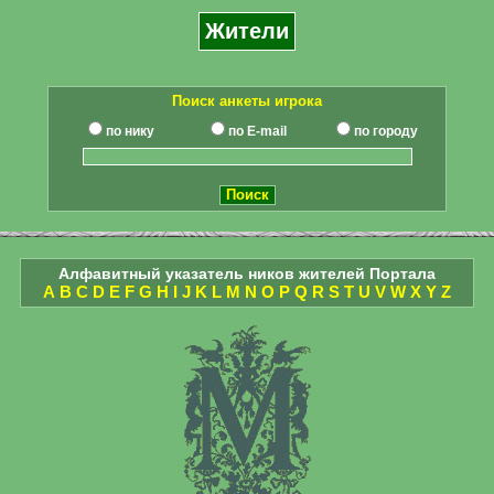
Жители
Поиск анкеты игрока
по нику
по E-mail
по городу
Алфавитный указатель ников жителей Портала
A
B
C
D
E
F
G
H
I
J
K
L
M
N
O
P
Q
R
S
T
U
V
W
X
Y
Z