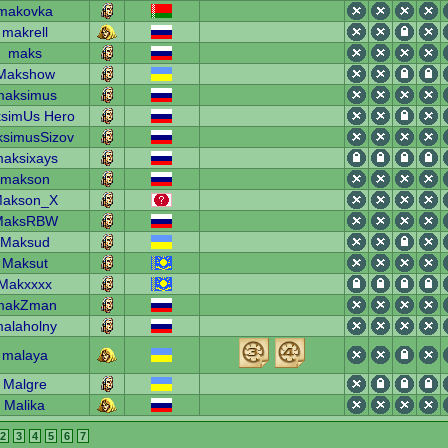
makovka
makrell
maks
Makshow
maksimus
simUs Hero
simusSizov
aksixays
makson
akson_X
MaksRBW
Maksud
Maksut
Makxxxx
makZman
alaholny
malaya
Malgre
Malika
2
3
4
5
6
7