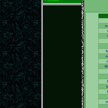
m-
M
m
M
m