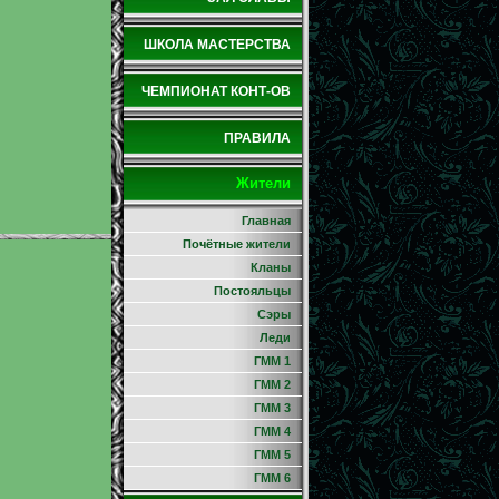
ШКОЛА МАСТЕРСТВА
ЧЕМПИОНАТ КОНТ-ОВ
ПРАВИЛА
Жители
Главная
Почётные жители
Кланы
Постояльцы
Сэры
Леди
ГММ 1
ГММ 2
ГММ 3
ГММ 4
ГММ 5
ГММ 6