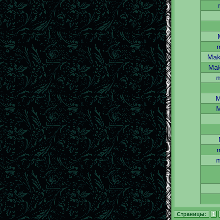
Mak
Mak
m
M
m
Страницы:
1