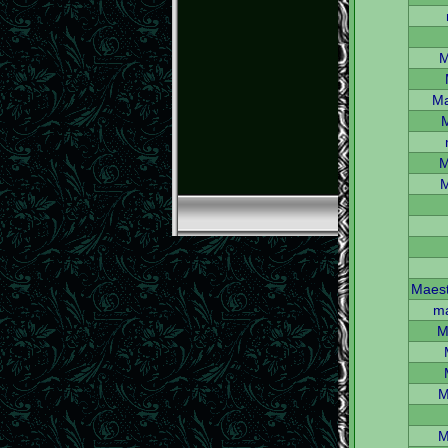
M
M
M
Maest
m
M
M
M