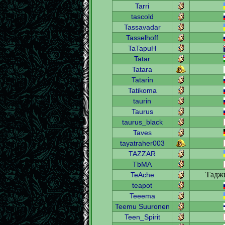
Tarri
tascold
Tassavadar
Tasselhoff
TaTapuH
Tatar
Tatara
Tatarin
Tatikoma
taurin
Taurus
taurus_black
Taves
tayatraher003
TAZZAR
TbMA
Тадж
TeAche
teapot
Teeema
Teemu Suuronen
Teen_Spirit