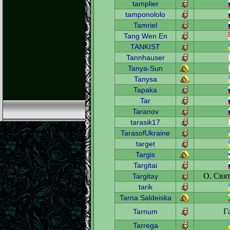
tamplier
tamponololo
Tamriel
Tang Wen En
TANKIST
Tannhauser
Tanya-Sun
Tanysa
Tapaka
Tar
Taranov
tarasik17
TarasofUkraine
target
Targis
Targitai
О. Свя
Targitay
tarik
Tarna Saldeiska
Г
Tarnum
Tarrega