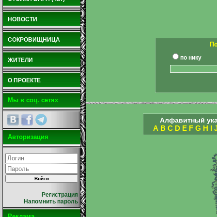
НОВОСТИ
СОКРОВИЩНИЦА
По
по нику
ЖИТЕЛИ
О ПРОЕКТЕ
Мы в соц. сетях
Алфавитный ука
A
B
C
D
E
F
G
H
I
Авторизация
Регистрация
Напомнить пароль
Реклама