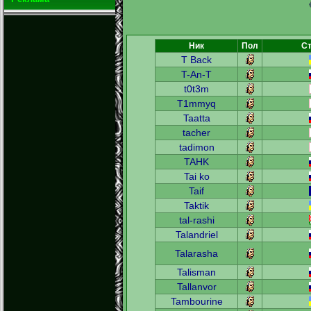
Ник
Пол
Ст
T Back
T-An-T
t0t3m
T1mmyq
Taatta
tacher
tadimon
TAHK
Tai ko
Taif
Taktik
tal-rashi
Talandriel
Talarasha
Talisman
Tallanvor
Tambourine