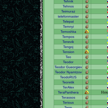
Tehnik
Tehnos
Teimuraz
telefonmaster
Telepat
Temnyi
Temoshka
Tempos
Tenevik
Tengoj
Tension
Teo
Teodor
Teodor Gueorgiev
Teodor Nyamtzov
TeodoRUS
Teoretik
TerAlex
Ник
TeraPanthera
Terassos
Terious
Term