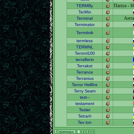
Папуа - Н
TERMBy
TerMin
Анта
Terminal
Terminator
Termitnik
termless
TERMNL
Termnl100
terraflorin
Terrakot
Terrance
Terranius
Terror Hellfire
Terry Seam
test--
testament
Tester
Tetrarh
Tev ton
Страницы:
1
2
3
4