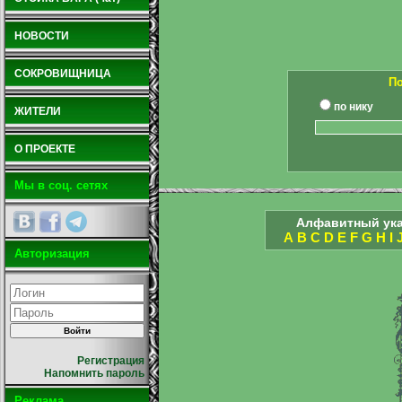
НОВОСТИ
СОКРОВИЩНИЦА
По
по нику
ЖИТЕЛИ
О ПРОЕКТЕ
Мы в соц. сетях
Алфавитный ука
A
B
C
D
E
F
G
H
I
Авторизация
Регистрация
Напомнить пароль
Реклама