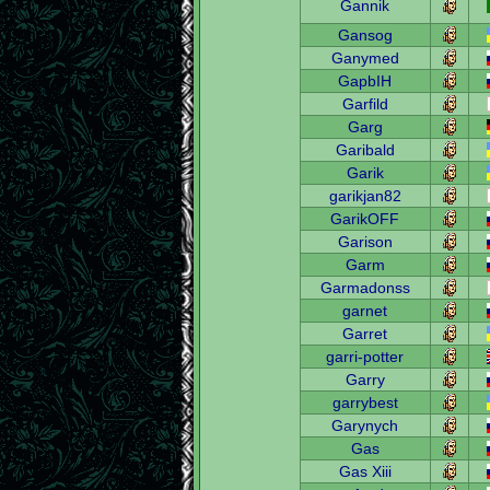
Gannik
Gansog
Ganymed
GapbIH
Garfild
Garg
Garibald
Garik
garikjan82
GarikOFF
Garison
Garm
Garmadonss
garnet
Garret
garri-potter
Garry
garrybest
Garynych
Gas
Gas Xiii