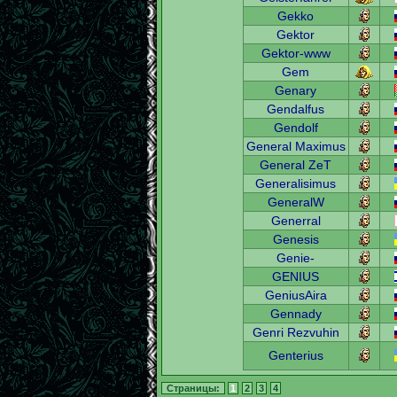
Gekko
Gektor
Gektor-www
Gem
Genary
Gendalfus
Gendolf
General Maximus
General ZeT
Generalisimus
GeneralW
Generral
Genesis
Genie-
GENIUS
GeniusAira
Gennady
Genri Rezvuhin
Genterius
Страницы:
1
2
3
4