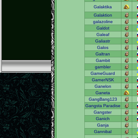
Galaktika
Galaktion
galazoline
Galdot
Galeaf
Galiastr
Galos
Galtran
Gambit
gambler
GameGuard
GamerNSK
Ganelon
Ganeta
GangBang123
Gangsta Paradise
Gangster
Ganich
Ganja
Gannibal