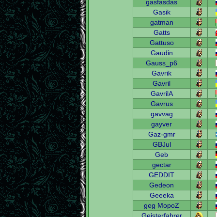
gasfasdas
Gasik
gatman
Gatts
Gattuso
Gaudin
Gauss_p6
Gavrik
Gavril
GavrilA
Gavrus
gavvag
gayver
Gaz-gmr
GBJul
Geb
gectar
GEDDIT
Gedeon
Geeeka
geg MopoZ
Geisterfahrer