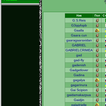
Ник
Пол
Ст
G.S.Reis
G3qq4spb
Gaalla
Gaara cun
gaaragaaraxidan
GABRIEL
GABRIELCRIMEA
gad
gad-fly
gadenish
Gadgetlover
Gadina
gagalya
gagarinura
Gai Scipion
gaidamakazpua
Gaidjin
galadrielle