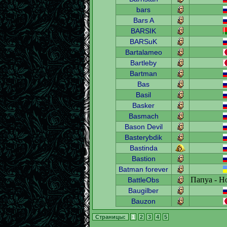
bars
Bars A
BARSIK
BARSuK
Bartalameo
Bartleby
Bartman
Bas
Basil
Basker
Basmach
Bason Devil
Basterybdik
Bastinda
Bastion
Batman forever
Папуа - Н
BattleObs
Baugilber
Bauzon
Страницы:
1
2
3
4
5