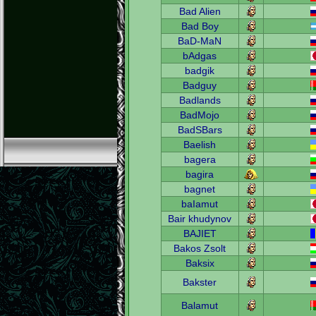
Bad Alien
Bad Boy
BaD-MaN
bAdgas
badgik
Badguy
Badlands
BadMojo
BadSBars
Baelish
bagera
bagira
bagnet
baIamut
Bair khudynov
BAJIET
Bakos Zsolt
Baksix
Bakster
Balamut