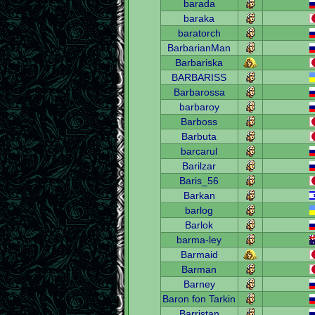
barada
baraka
baratorch
BarbarianMan
Barbariska
BARBARISS
Barbarossa
barbaroy
Barboss
Barbuta
barcarul
Barilzar
Baris_56
Barkan
barlog
Barlok
barma-ley
Barmaid
Barman
Barney
Baron fon Tarkin
Barristan