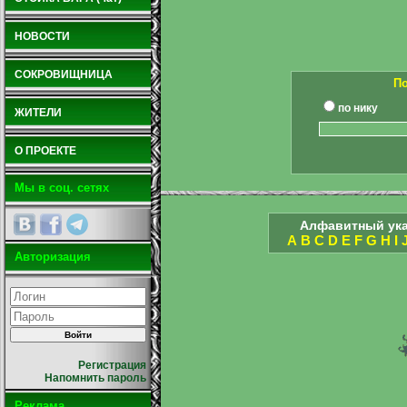
НОВОСТИ
СОКРОВИЩНИЦА
По
по нику
ЖИТЕЛИ
О ПРОЕКТЕ
Мы в соц. сетях
Алфавитный ука
A
B
C
D
E
F
G
H
I
Авторизация
Регистрация
Напомнить пароль
Реклама