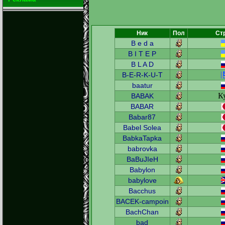
Ник
Пол
Ст
B e d a
B I T E P
B L A D
B-E-R-K-U-T
baatur
К
BABAK
BABAR
Babar87
Babel Solea
BabkaTapka
babrovka
BaBuJIeH
Babylon
babylove
Bacchus
BACEK-campoin
BachChan
bad