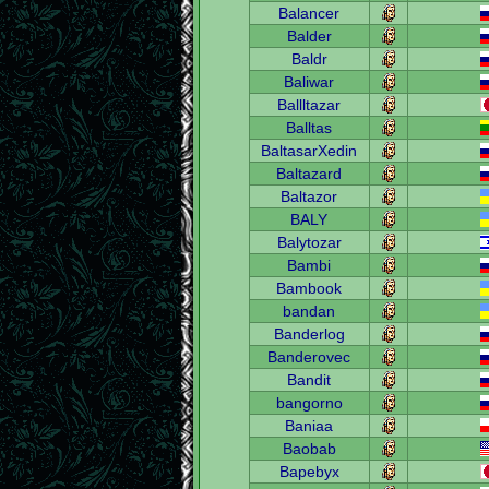
Balancer
Balder
Baldr
Baliwar
Ballltazar
Balltas
BaltasarXedin
Baltazard
Baltazor
BALY
Balytozar
Bambi
Bambook
bandan
Banderlog
Banderovec
Bandit
bangorno
Baniaa
Baobab
Bapebyx