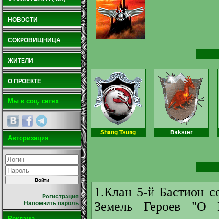
НОВОСТИ
СОКРОВИЩНИЦА
ЖИТЕЛИ
О ПРОЕКТЕ
Мы в соц. сетях
Shang Tsung
Bakster
Авторизация
1.Клан 5-й Бастион с
Регистрация
Земель Героев "О 
Напомнить пароль
Реклама