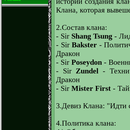
истории создания кла
Клана, которая вывеш
2.Состав клана:
- Sir
Shang Tsung
- Ли
- Sir
Bakster
- Полити
Дракон
- Sir
Poseydon
- Военн
- Sir
Zundel
- Техни
Дракон
- Sir
Mister First
- Тай
3.Девиз Клана: "Идти 
4.Политика клана: