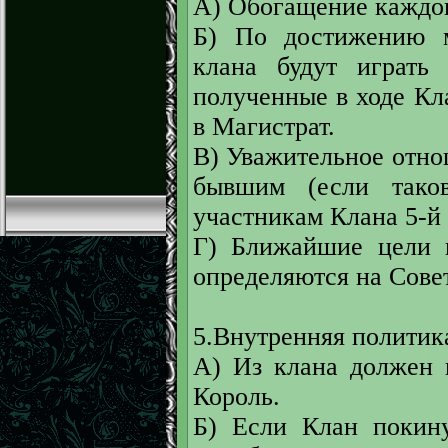
А) Обогащение каждог
Б) По достижению м
клана будут играть
полученные в ходе Кл
в Магистрат.
В) Уважительное отно
бывшим (если тако
участникам Клана 5-й
Г) Ближайшие цели к
определяются на Сове
5.Внутренняя политик
А) Из клана должен 
Король.
Б) Если Клан покину