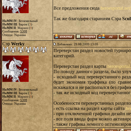
Все предложения сюда
heroesportal.ne
Так же благодаря стараниям Сэра
Scul
HoMM IV
: Безземельный
HoMM III
: Барон (
3
)
HoMM II
: Маркиз (
9
)
Сообщения:
5308
Откуда: Украина
Сэр
Werky
Добавлено: 29.08.2009 13:05
Переверстан раздел новостей турнир
категорий.
Переверстан раздел карты
heroesportal
По поводу данного раздела, было улу
- исходный код переверстанного раз
будет экономия траффика (по сравн
искажался и не расползался без графи
HoMM IV
: Безземельный
- так же исходный код переверстанного
HoMM III
: Барон (
3
)
HoMM II
: Маркиз (
9
)
Сообщения:
5308
Особенности переверстанных раздело
Откуда: Украина
- есть ссылка на раздел карты сайта
he
- при отключенной графики дизайн не
- все поля ввода форм можно активиро
- также графика немного оптимизирова