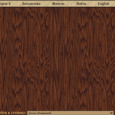
Герои 6
Библиотека
Жители
Войти
English
йти к столику: