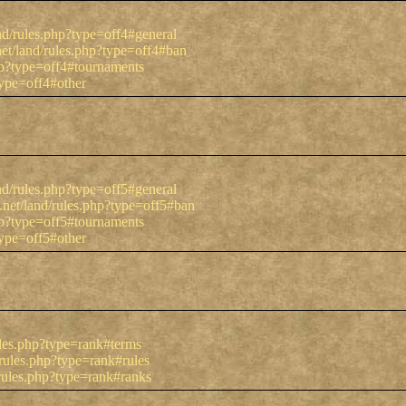
and/rules.php?type=off4#general
net/land/rules.php?type=off4#ban
php?type=off4#tournaments
type=off4#other
and/rules.php?type=off5#general
l.net/land/rules.php?type=off5#ban
php?type=off5#tournaments
type=off5#other
ules.php?type=rank#terms
/rules.php?type=rank#rules
/rules.php?type=rank#ranks