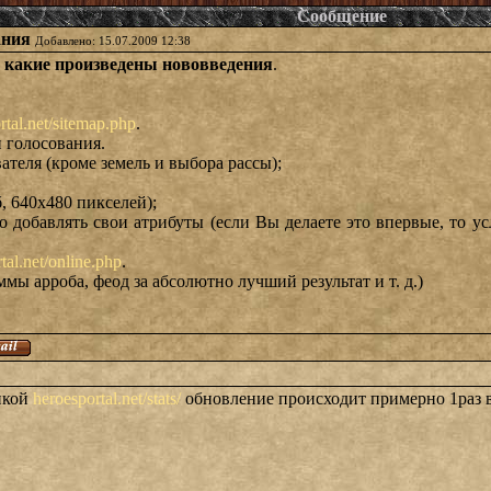
Сообщение
ания
Добавлено: 15.07.2009 12:38
и какие произведены нововведения
.
rtal.net/sitemap.php
.
и голосования.
ателя (кроме земель и выбора рассы);
б, 640х480 пикселей);
о добавлять свои атрибуты (если Вы делаете это впервые, то ус
tal.net/online.php
.
мы арроба, феод за абсолютно лучший результат и т. д.)
икой
heroesportal.net/stats/
обновление происходит примерно 1раз 