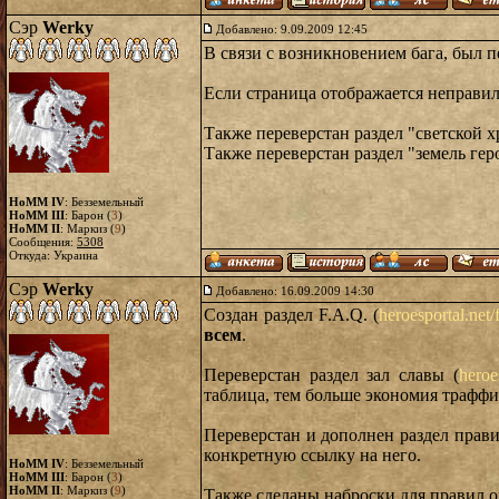
Сэр
Werky
Добавлено: 9.09.2009 12:45
В связи с возникновением бага, был п
Если страница отображается неправи
Также переверстан раздел "светской х
Также переверстан раздел "земель геро
HoMM IV
: Безземельный
HoMM III
: Барон (
3
)
HoMM II
: Маркиз (
9
)
Сообщения:
5308
Откуда: Украина
Сэр
Werky
Добавлено: 16.09.2009 14:30
Создан раздел F.A.Q. (
heroesportal.net/
всем
.
Переверстан раздел зал славы (
heroe
таблица, тем больше экономия траффи
Переверстан и дополнен раздел прави
конкретную ссылку на него.
HoMM IV
: Безземельный
HoMM III
: Барон (
3
)
HoMM II
: Маркиз (
9
)
Также сделаны наброски для правил о