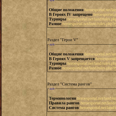
style
Общие положения
heroesportal.net/l
В Героях IV запрещено
heroesportal.
Турниры
heroesportal.net/land/rules.
Разное
heroesportal.net/land/rules.php?
Раздел "Герои V"
style
Общие положения
heroesportal.net/l
В Героях V запрещается
heroesporta
Турниры
heroesportal.net/land/rules.
Разное
heroesportal.net/land/rules.php?
Раздел "Система рангов"
style
Терминология
heroesportal.net/land/r
Правила рангов
heroesportal.net/land
Система рангов
heroesportal.net/land