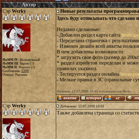
Автор
Сэр
Werky
Новые результаты программиров
Здесь буду отписывать что сделано 
Недавно сделанные:
- Добавлен раздел карта сайта
heroespo
- Переделана страничка с результатам
- Изменен дизайн всей анкеты пользов
В нем добавлены возможности:
* загрузить свое фото (размер до 200к
HoMM IV
: Безземельный
* раздел атрибутов переделан и можн
HoMM III
: Барон (
3
)
HoMM II
: Маркиз (
9
)
правилах указано).
Сообщения:
5308
- Тестируется раздел онлайна
heroespor
Откуда: Украина
- Мелкие правки в ЗС (правильные сум
Изменено 15.07.2009 18:45 пользователем Werky
Сэр
Werky
Добавлено: 15.07.2009 14:02
Также добавлена страница со статист