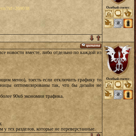
Особый статус
:
vern/?id=269038
все новости вместе, либо отдельно по каждой из
Особый статус
:
ающим меню), тоесть если отключить графику то
аницы оптимизированы так, что бы дизайн не
о более 90кб экономии трафика.
;
 у тех разделов, которые не переверстанные.