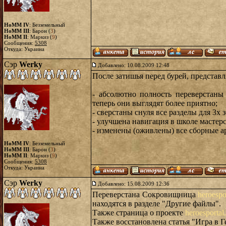
HoMM IV
: Безземельный
HoMM III
: Барон (
3
)
HoMM II
: Маркиз (
9
)
Сообщения:
5308
Откуда: Украина
Сэр
Werky
Добавлено: 10.08.2009 12:48
После затишья перед бурей, представ
- абсолютно полность переверстаны
теперь они выглядят более приятно;
- сверстаны снуля все разделы для 3х
- улучшена навигация в школе мастерс
- изменены (оживлены) все сборные а
HoMM IV
: Безземельный
HoMM III
: Барон (
3
)
HoMM II
: Маркиз (
9
)
Сообщения:
5308
Откуда: Украина
Сэр
Werky
Добавлено: 15.08.2009 12:36
Переверстана Сокровищница
heroespo
находятся в разделе "Другие файлы".
Также страница о проекте
heroesportal
Также восстановлена статья "Игра в Г