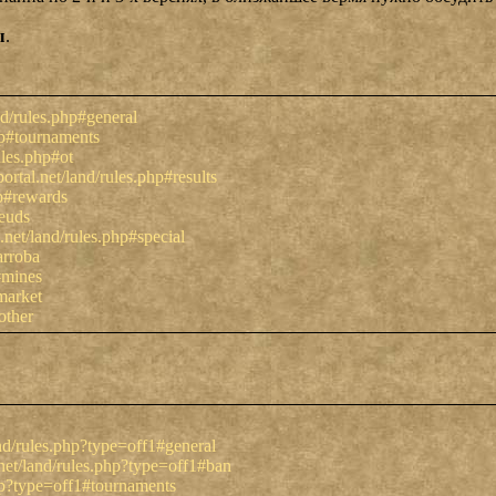
ы
.
nd/rules.php#general
hp#tournaments
ules.php#ot
ortal.net/land/rules.php#results
hp#rewards
feuds
.net/land/rules.php#special
arroba
#mines
market
other
and/rules.php?type=off1#general
.net/land/rules.php?type=off1#ban
php?type=off1#tournaments