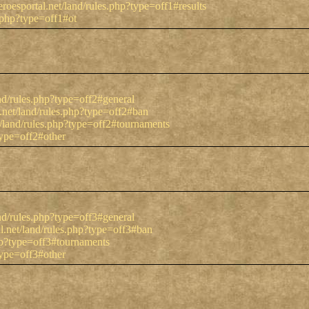
eroesportal.net/land/rules.php?type=off1#results
s.php?type=off1#ot
and/rules.php?type=off2#general
l.net/land/rules.php?type=off2#ban
t/land/rules.php?type=off2#tournaments
type=off2#other
and/rules.php?type=off3#general
l.net/land/rules.php?type=off3#ban
php?type=off3#tournaments
type=off3#other