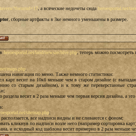
t/tavern/?forumid=17
, а всяческие недочеты сюда
heroesportal.net/ta
ptor
, сборные артфакты в 3ке немного уменьшены в размере.
ов
heroesportal.net/land/newsarchive.php
, теперь можно посмотреть 
.net/maps.php
.
чшена навигация по меню. Также немного статистики:
дел карт весит на 10кб меньше чем в старом дизайне (с выпад
ению со старым дизайном), и к тому же переверстанные стр
ки;
 раздела весит в 2 раза меньше чем первая версия дизайна, а эт
в:
roesportal.net/sitemap.php
;
 расползается, все надписи видны и не сливаются с фоном;
вать кликнув по надписи возле него (например сортировка карт)
на, и исходный код шаблона весит примерно в 2 раза меньше чем