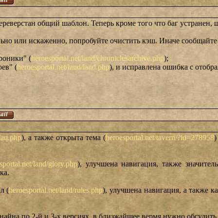
ереверстан общий шаблон. Теперь кроме того что баг устранен, 
льно или искаженно, попробуйте очистить кэш. Иначе сообщайт
роники" (
heroesportal.net/land/chroniclesarchive.php
);
ев" (
heroesportal.net/land/land.php
), и исправлена ошибка с отобр
faq.php
), а также открыта тема (
heroesportal.net/tavern/?id=278958
)
sportal.net/land/glory.php
), улучшена навигация, также значител
ка.
л (
heroesportal.net/land/rules.php
), улучшена навигация, а также 
найна по 2-й и 3-х версиях, в близжайшее вермя нужно обсудить