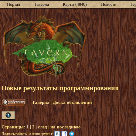
Портал
Таверна
Карты (4840)
Новости
Ге
Новые результаты программирования
|
Таверна
Доска объявлений
1
Страницы:
|
2
|
след
|
на последнюю
Подписывайтесь на наши группы: