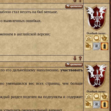
шаблон стал весить на 6кб меньше.
е о выявленных ошибках.
Особый статус
:
ажением в английской версии;
 по его дальнейшему наполнению,
участвовать
ьно уменьшился вес всех страниц, чем больше
Особый статус
:
каждый раздел поделен на подпункты и содержит
 и утвердить окончательный вариант.