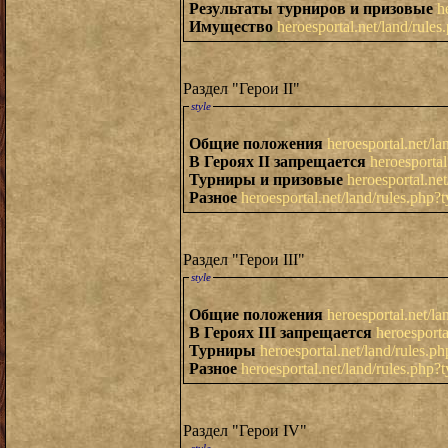
Результаты турниров и призовые
h
Имущество
heroesportal.net/land/rule
Раздел "Герои II"
style
Общие положения
heroesportal.net/l
В Героях II запрещается
heroesporta
Турниры и призовые
heroesportal.ne
Разное
heroesportal.net/land/rules.php?
Раздел "Герои III"
style
Общие положения
heroesportal.net/l
В Героях III запрещается
heroesporta
Турниры
heroesportal.net/land/rules.
Разное
heroesportal.net/land/rules.php?
Раздел "Герои IV"