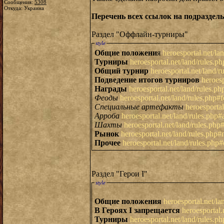
Сообщения:
5308
Откуда: Украина
Перечень всех ссылок на подраздел
Раздел "Оффлайн-турниры"
style
Общие положени
я
heroesportal.net/la
Турниры
heroesportal.net/land/rules.p
Общий турнир
heroesportal.net/land/r
Подведение итогов турниров
heroesp
Награды
heroesportal.net/land/rules.p
Феоды
heroesportal.net/land/rules.php#
Специальные артефакты
heroesportal
Арроба
heroesportal.net/land/rules.php#
Шахты
heroesportal.net/land/rules.php
Рынок
heroesportal.net/land/rules.php#
Прочее
heroesportal.net/land/rules.php#
Раздел "Герои I"
style
Общие положения
heroesportal.net/l
В Героях I запрещается
heroesportal
Турниры
heroesportal.net/land/rules.