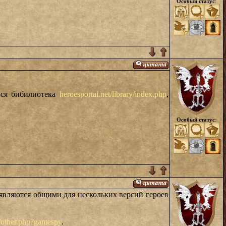
Особый статус
:
ся бибилиотека
heroesportal.net/library/index.php
,
Особый статус
:
являются общими для нескольких версий героев
t/other.php?gamespy
.