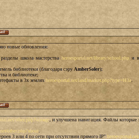
ляю новые обновления:
 разделы школа мастерства
heroesportal.net/library/school.php
и в
 земель библиотеки (благодаря сэру
AmberSoler
);
тва и библиотеке;
ртефакты в 3х землях
heroesportal.net/land/market.php?type=H3a
.
rtal.net/other.php?storage
, и улучшена навигация. Файлы которые 
.net/other.php?about
.
ероев 3 или 4 по сети при отсутствии прямого IP"
heroesportal.ne