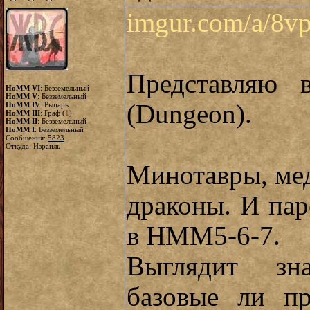
imgur.com/a/8v
Представляю 
HoMM VI
: Безземельный
HoMM V
: Безземельный
(Dungeon).
HoMM IV
: Рыцарь
HoMM III
: Граф (
1
)
HoMM II
: Безземельный
HoMM I
: Безземельный
Сообщения:
5823
Откуда: Израиль
Минотавры, мед
драконы. И пар
в НММ5-6-7.
Выглядит зна
базовые ли п