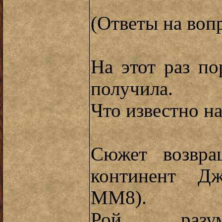
(Ответы на воп
На этот раз п
получила.
Что известно н
Сюжет возвра
континент Дж
ММ8).
Рой разум