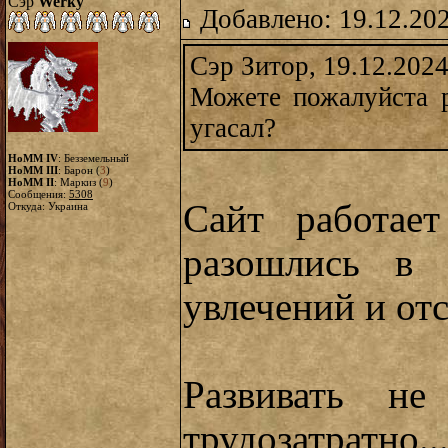
Сэр
Werky
Добавлено: 19.12.20
Сэр Зитор, 19.12.2024
Можете пожалуйста р
угасал?
HoMM IV
: Безземельный
HoMM III
: Барон (
3
)
HoMM II
: Маркиз (
9
)
Сообщения:
5308
Сайт работает
Откуда: Украина
разошлись в 
увлечений и отс
Развивать не
трудозатратно..