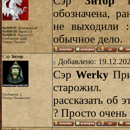
Сэр
Зитор
ка
обозначена, р
не выходили :
HoMM IV
: Безземельный
HoMM III
: Барон (
3
)
обычное дело.
HoMM II
: Маркиз (
9
)
Сообщения:
5308
Откуда: Украина
Сэр
Зитор
Добавлено: 19.12.20
Сэр
Werky
При
старожил. 
Сообщения:
2
рассказать об э
Откуда: Неизвестно
? Просто очень