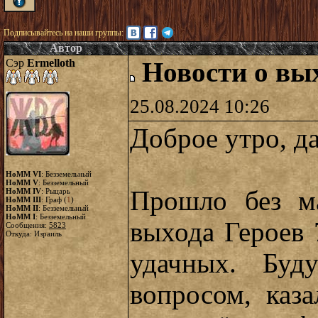
Подписывайтесь на наши группы:
Автор
Сэр
Ermelloth
Новости о вы
25.08.2024 10:26
Доброе утро, д
HoMM VI
: Безземельный
HoMM V
: Безземельный
Прошло без м
HoMM IV
: Рыцарь
HoMM III
: Граф (
1
)
HoMM II
: Безземельный
HoMM I
: Безземельный
выхода Героев 
Сообщения:
5823
Откуда: Израиль
удачных. Буд
вопросом, каз