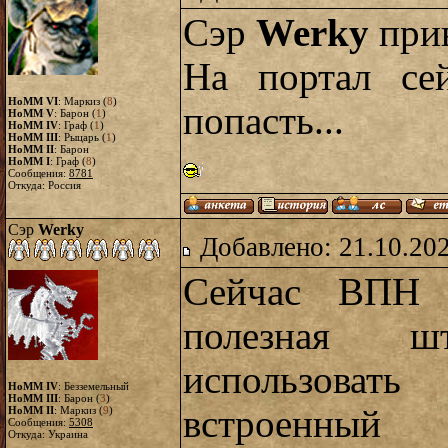
Сэр
Werky
при
На портал се
HoMM VI
: Маркиз (
8
)
попасть...
HoMM V
: Барон (
1
)
HoMM IV
: Граф (
1
)
HoMM III
: Рыцарь (
1
)
HoMM II
: Барон
HoMM I
: Граф (
8
)
Сообщения:
8781
Откуда: Россия
Сэр
Werky
Добавлено: 21.10.20
Сейчас ВПН 
полезная 
использоват
HoMM IV
: Безземельный
HoMM III
: Барон (
3
)
встроенны
HoMM II
: Маркиз (
9
)
Сообщения:
5308
Откуда: Украина