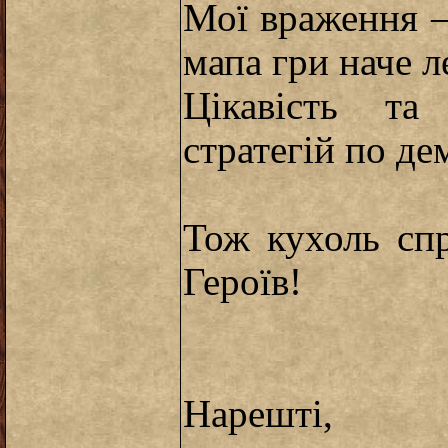
Мої враження –
мапа гри наче л
Цікавість та 
стратегій по де
Тож кухоль сп
Героїв!
Нарешті,