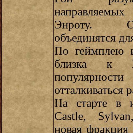
направляемых
Энроту. О
объединятся дл
По геймплею и
близка к 
популярнос
отталкиваться 
На старте в 
Castle, Sylva
новая фракция 