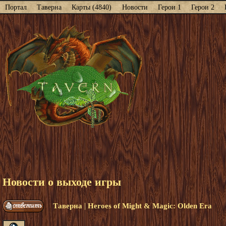
Портал
Таверна
Карты (4840)
Новости
Герои 1
Герои 2
Новости о выходе игры
|
Таверна
Heroes of Might & Magic: Olden Era