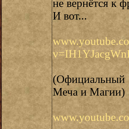
не вернётся к ф
И вот...
www.youtube.c
v=IH1YJacgWn
(Официальный
Меча и Магии)
www.youtube.c