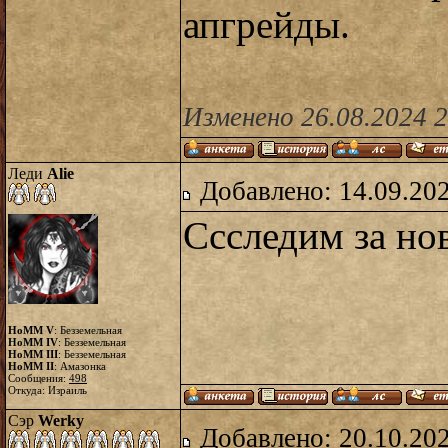
апгрейды.
Изменено 26.08.2024 2
Леди
Alie
Добавлено: 14.09.20
Ссследим за но
HoMM V
: Безземельная
HoMM IV
: Безземельная
HoMM III
: Безземельная
HoMM II
: Амазонка
Сообщения:
498
Откуда: Израиль
Сэр
Werky
Добавлено: 20.10.20