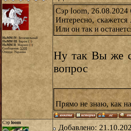
Сэр loom, 26.08.2024 
Интересно, скажется 
Или он так и останетс
HoMM IV
: Безземельный
HoMM III
: Барон (
3
)
HoMM II
: Маркиз (
9
)
Сообщения:
5308
Ну так Вы же с
Откуда: Украина
вопрос
Прямо не знаю, как н
Сэр
loom
Добавлено: 21.10.20