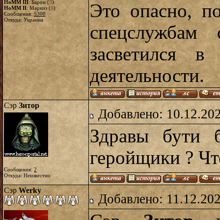
HoMM III
: Барон (
3
)
Это опасно, п
HoMM II
: Маркиз (
9
)
Сообщения:
5308
Откуда: Украина
спецслужбам 
засветился в
деятельности.
Сэр
Зитор
Добавлено: 10.12.20
Здравы бути б
геройщики ? Чт
Сообщения:
2
Откуда: Неизвестно
Сэр
Werky
Добавлено: 11.12.20