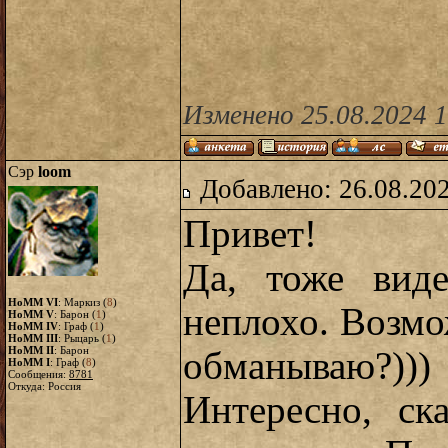
Изменено 25.08.2024 1
Сэр
loom
Добавлено: 26.08.20
Привет!
Да, тоже виде
HoMM VI
: Маркиз (
8
)
неплохо. Возмо
HoMM V
: Барон (
1
)
HoMM IV
: Граф (
1
)
HoMM III
: Рыцарь (
1
)
HoMM II
: Барон
обманываю?)))
HoMM I
: Граф (
8
)
Сообщения:
8781
Откуда: Россия
Интересно, ск