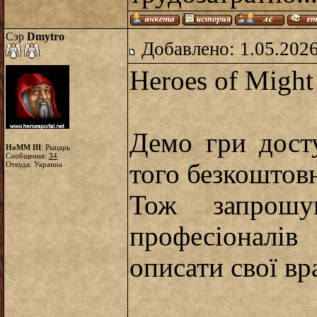
Сэр
Dmytro
Добавлено: 1.05.2026
Heroes of Might
Демо гри дост
HoMM III
: Рыцарь
Сообщения:
34
того безкоштов
Откуда: Украина
Тож запрошу
професіоналі
описати свої вр