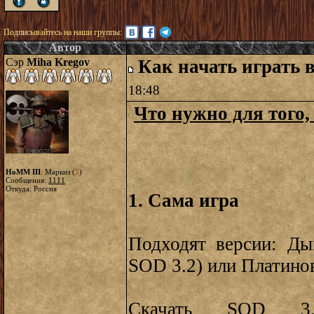
Подписывайтесь на наши группы:
Автор
Сэр
Miha Kregov
Как начать играть 
18:48
Что нужно для того,
HoMM III
: Маркиз (
5
)
Сообщения:
1111
Откуда: Россия
1. Сама игра
Подходят версии: Ды
SOD 3.2) или Платинов
Скачать SOD 3