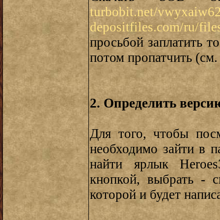
turbobit.net/vwyxaiw6
depositfiles.com/ru/fil
просьбой заплатить то
потом пропатчить (см.
2. Определить верси
Для того, чтобы пос
необходимо зайти в п
найти ярлык Heroes
кнопкой, выбрать - с
которой и будет напис