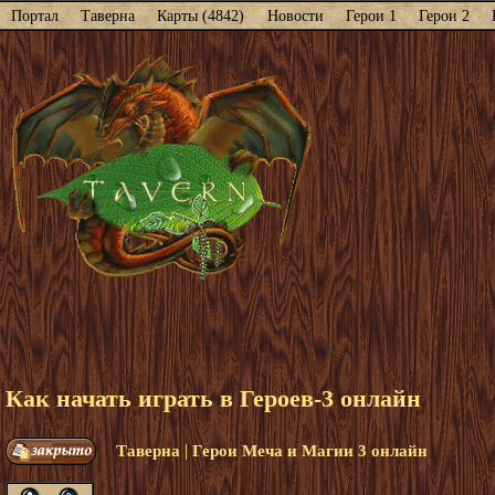
Портал
Таверна
Карты (4842)
Новости
Герои 1
Герои 2
Как начать играть в Героев-3 онлайн
|
Таверна
Герои Меча и Магии 3 онлайн