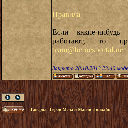
Правила
Если какие-нибудь
работают, то пр
team@heroesportal.net
Закрыто 28.10.2013 23:40 мод
|
Таверна
Герои Меча и Магии 3 онлайн