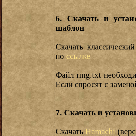
6. Скачать и уста
шаблон
Скачать классически
по
ссылке
Файл rmg.txt необход
Если спросят с замено
7. Скачать и устано
Скачать
Hamachi
(верс