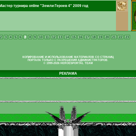
Мастер турнира online "Земли Героев 4" 2009 год
2
3
4
5
6
7
8
9
10
11
12
13
14
15
16
17
18
19
20
21
22
23
КОПИРОВАНИЕ И ИСПОЛЬЗОВАНИЕ МАТЕРИАЛОВ СО СТРАНИЦ
ПОРТАЛА ТОЛЬКО С РАЗРЕШЕНИЯ АДМИНИСТРАТОРОВ.
© 1999-2026 HEROESPORTAL TEAM
РЕКЛАМА