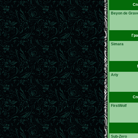
Сп
Beyon de Grav
Гра
Simara
Ariy
Сп
FirstWolf
Sub-Zero