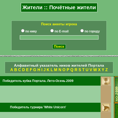
Жители :: Почётные жители
Поиск анкеты игрока
по нику
по E-mail
по городу
Алфавитный указатель ников жителей Портала
A
B
C
D
E
F
G
H
I
J
K
L
M
N
O
P
Q
R
S
T
U
V
W
X
Y
Z
Победитель кубка Портала. Лето-Осень 2009
Победитель турнира 'White Unicorn'