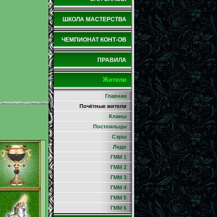
ШКОЛА МАСТЕРСТВА
ЧЕМПИОНАТ КОНТ-ОВ
ПРАВИЛА
Жители
Главная
Почётные жители
Кланы
Постояльцы
Сэры
Леди
ГММ 1
ГММ 2
ГММ 3
ГММ 4
ГММ 5
ГММ 6