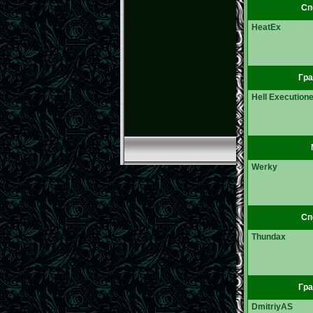
Сп
HeatEx
Гра
Hell Executione
Werky
Сп
Thundax
Гра
DmitriyAS