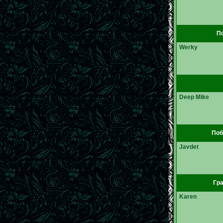
П
Werky
Deep Mike
Поб
Javdet
Гра
Karen