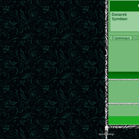
Danarek
Symbian
Страницы:
1