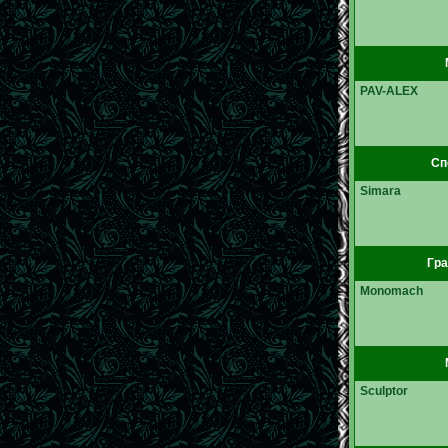
PAV-ALEX
Сп
Simara
Гра
Monomach
Sculptor