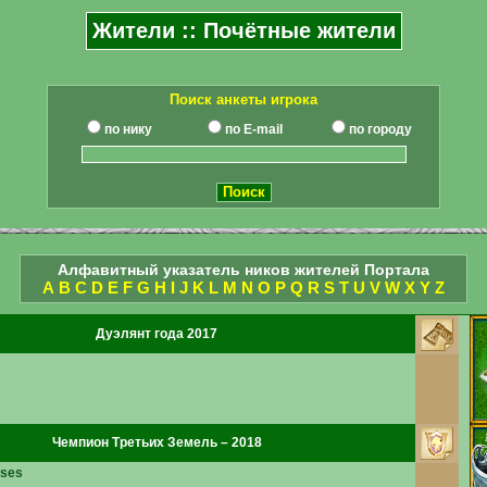
Жители :: Почётные жители
Поиск анкеты игрока
по нику
по E-mail
по городу
Алфавитный указатель ников жителей Портала
A
B
C
D
E
F
G
H
I
J
K
L
M
N
O
P
Q
R
S
T
U
V
W
X
Y
Z
Дуэлянт года 2017
Чемпион Третьих Земель – 2018
ses