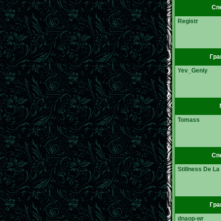
Спе
Registr
Гра
Yev_Geniy
Tomass
Спе
Stillness De La
Гра
dnaop-wr