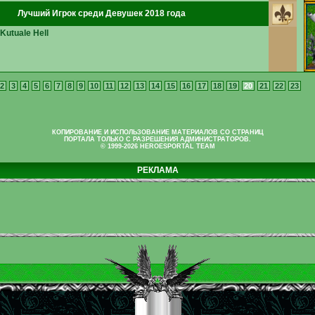
Лучший Игрок среди Девушек 2018 года
 Kutuale Hell
2
3
4
5
6
7
8
9
10
11
12
13
14
15
16
17
18
19
20
21
22
23
КОПИРОВАНИЕ И ИСПОЛЬЗОВАНИЕ МАТЕРИАЛОВ СО СТРАНИЦ
ПОРТАЛА ТОЛЬКО С РАЗРЕШЕНИЯ АДМИНИСТРАТОРОВ.
© 1999-2026 HEROESPORTAL TEAM
РЕКЛАМА