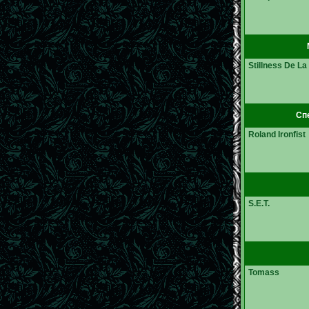
Stillness De La
Спе
Roland Ironfist
S.E.T.
Tomass