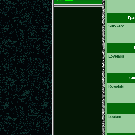
Гра
Sub-Zero
Lovelass
Спе
Kowalski
boojum