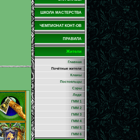
ШКОЛА МАСТЕРСТВА
ЧЕМПИОНАТ КОНТ-ОВ
ПРАВИЛА
Жители
Главная
Почётные жители
Кланы
Постояльцы
Сэры
Леди
ГММ 1
ГММ 2
ГММ 3
ГММ 4
ГММ 5
ГММ 6