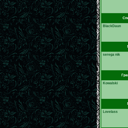
Спе
BlackDaun
serega nik
Гра
Kowalski
Lovelass