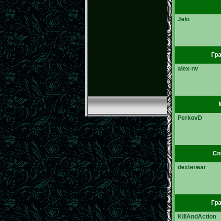
Jelo
Гра
alex-nv
PerkovD
Сп
dexterwar
Гра
KillAndAction