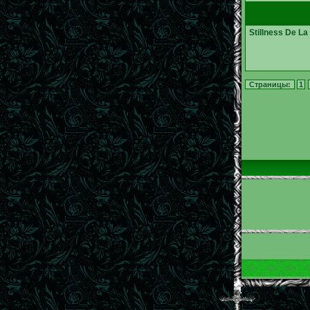
Stillness De La
Страницы:
1