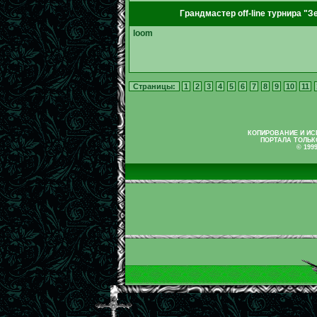
Грандмастер off-line турнира "З
loom
Страницы:
1
2
3
4
5
6
7
8
9
10
11
КОПИРОВАНИЕ И И
ПОРТАЛА ТОЛЬК
© 199