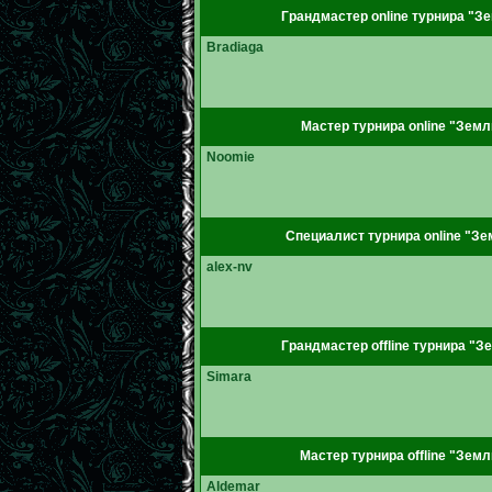
Грандмастер online турнира "Зе
Bradiaga
Мастер турнира online "Земл
Noomie
Специалист турнира online "Зе
alex-nv
Грандмастер offline турнира "З
Simara
Мастер турнира offline "Земл
Aldemar