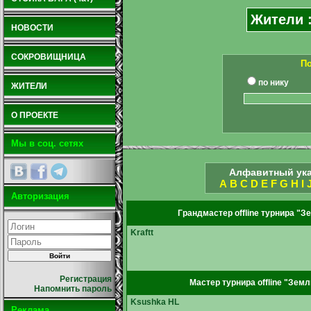
Жители 
НОВОСТИ
СОКРОВИЩНИЦА
По
по нику
ЖИТЕЛИ
О ПРОЕКТЕ
Мы в соц. сетях
Алфавитный ука
A
B
C
D
E
F
G
H
I
Авторизация
Грандмастер offline турнира "З
Kraftt
Регистрация
Мастер турнира offline "Земл
Напомнить пароль
Ksushka HL
Реклама