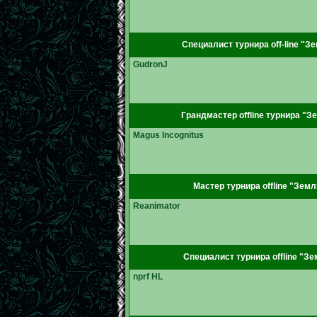
Специалист турнира off-line "З
GudronJ
Грандмастер offline турнира "З
Magus Incognitus
Мастер турнира offline "Земл
Reanimator
Специалист турнира offline "Зе
nprf HL