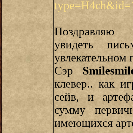
type=H4ch&id=
Поздравляю 
увидеть пис
увлекательном 
Сэр
Smilesmil
клевер.. как 
сейв, и арте
сумму первич
имеющихся арт