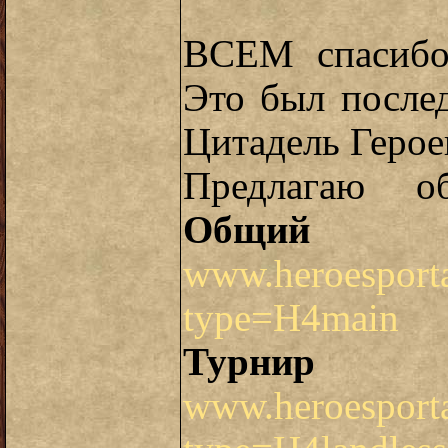
ВСЕМ спасибо 
Это был после
Цитадель Герое
Предлагаю о
Общий
www.heroesporta
type=H4main
Турнир 
www.heroesporta