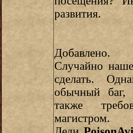
посещения? И
развития.
Добавлено.
Случайно наше
сделать. Одн
обычный баг, 
также требо
магистром.
Леди
PoisonAv