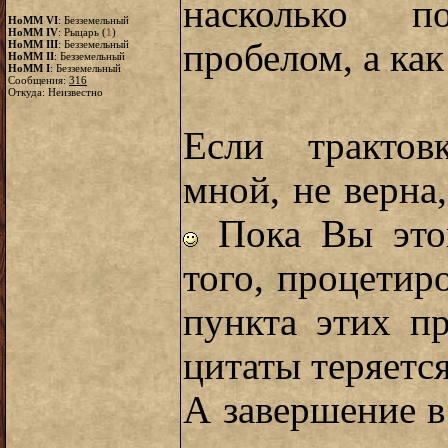
насколько п
HoMM VI
: Безземельный
HoMM IV
: Рыцарь (
1
)
пробелом, а как
HoMM III
: Безземельный
HoMM II
: Безземельный
HoMM I
: Безземельный
Сообщения:
316
Откуда: Неизвестно
Если трактов
мной, не верна
Пока Вы этог
того, процетир
пункта этих п
цитаты теряетс
А завершение 