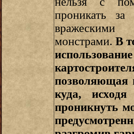
нельзя с по
проникать за 
вражескими
монстрами.
В т
использова
картостроител
позволяющая 
куда, исходя
проникнуть мо
предусмотрен
разгромив гарн