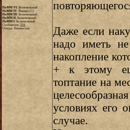
повторяющегося
HoMM VI
: Безземельный
HoMM IV
: Рыцарь (
1
)
HoMM III
: Безземельный
HoMM II
: Безземельный
HoMM I
: Безземельный
Сообщения:
316
Даже если наку
Откуда: Неизвестно
надо иметь не
накопление кот
+ к этому ещ
топтание на ме
целесообразн
условиях его 
случае.