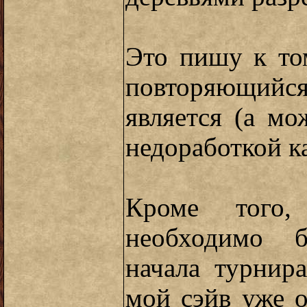
Это пишу к то
повторяющи
является (а м
недоработкой к
Кроме того,
необходимо б
начала турнир
мой сэйв уже 