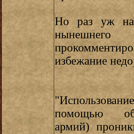
Но раз уж на
нынешн
прокомментир
избежание недо
"Использова
помощью объе
армий) проник