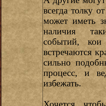
А другие могут
всегда толку от
может иметь з
наличия так
событий, кои
встречаются кр
сильно подобн
процесс, и ве
избежать.
Хочется, чтоб