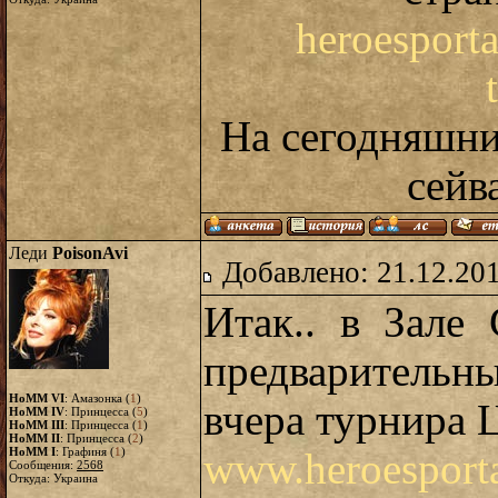
heroesporta
На сегодняшни
сейв
Леди
PoisonAvi
Добавлено: 21.12.20
Итак.. в Зале
предварительн
HoMM VI
: Амазонка (
1
)
вчера турнира 
HoMM IV
: Принцесса (
5
)
HoMM III
: Принцесса (
1
)
HoMM II
: Принцесса (
2
)
HoMM I
: Графиня (
1
)
www.heroesporta
Сообщения:
2568
Откуда: Украина