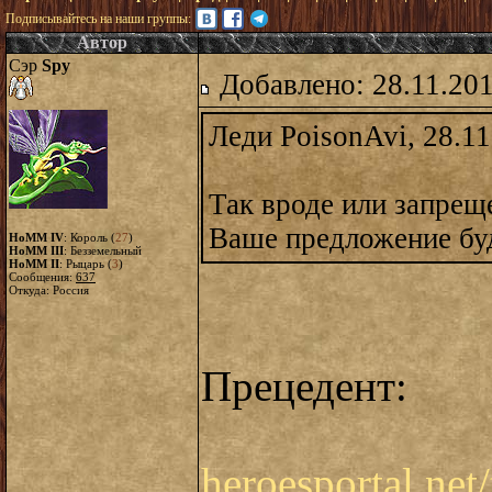
Подписывайтесь на наши группы:
Автор
Сэр
Spy
Добавлено: 28.11.20
Леди PoisonAvi, 28.11
Так вроде или запре
Ваше предложение бу
HoMM IV
: Король (
27
)
HoMM III
: Безземельный
HoMM II
: Рыцарь (
3
)
Сообщения:
637
Откуда: Россия
Прецедент:
heroesportal.net/