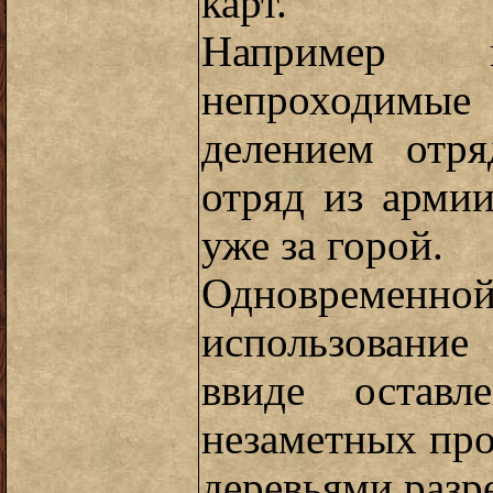
карт.
Например н
непроходимы
делением отря
отряд из армии
уже за горой.
Одновременной
использование
ввиде оставл
незаметных пр
деревьями разр