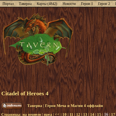
Портал
Таверна
Карты (4842)
Новости
Герои 1
Герои 2
Citadel of Heroes 4
|
Таверна
Герои Меча и Магии 4 оффлайн
16
Страницы:
на первую
|
пред
|
<<
|
10
|
11
|
12
|
13
|
14
|
15
|
|
17