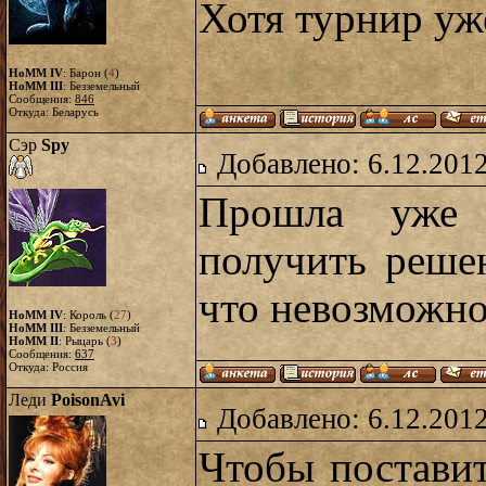
Хотя турнир уж
HoMM IV
: Барон (
4
)
HoMM III
: Безземельный
Сообщения:
846
Откуда: Беларусь
Сэр
Spy
Добавлено: 6.12.2012
Прошла уже 
получить реше
что невозможно
HoMM IV
: Король (
27
)
HoMM III
: Безземельный
HoMM II
: Рыцарь (
3
)
Сообщения:
637
Откуда: Россия
Леди
PoisonAvi
Добавлено: 6.12.2012
Чтобы поставит