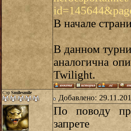
id=145644&pa
В начале стран
В данном турни
аналогична опи
Twilight.
Сэр
Smilesmile
Добавлено: 29.11.20
По поводу пр
запрете н