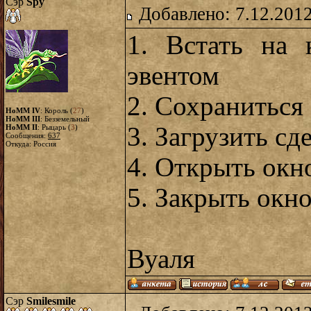
Сэр
Spy
Добавлено: 7.12.2012
1. Встать на 
эвентом
2. Сохраниться
HoMM IV
: Король (
27
)
HoMM III
: Безземельный
3. Загрузить сд
HoMM II
: Рыцарь (
3
)
Сообщения:
637
Откуда: Россия
4. Открыть окн
5. Закрыть окно
Вуаля
Сэр
Smilesmile