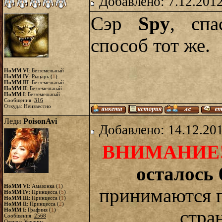
Добавлено: 7.12.2012
Сэр
Spy
, спа
способ тот же.
HoMM VI
: Безземельный
HoMM IV
: Рыцарь (
1
)
HoMM III
: Безземельный
HoMM II
: Безземельный
HoMM I
: Безземельный
Сообщения:
316
Откуда: Неизвестно
Леди
PoisonAvi
Добавлено: 14.12.20
ВНИМАНИЕ
осталось 
HoMM VI
: Амазонка (
1
)
принимаются п
HoMM IV
: Принцесса (
5
)
HoMM III
: Принцесса (
1
)
HoMM II
: Принцесса (
2
)
HoMM I
: Графиня (
1
)
стра
Сообщения:
2568
Откуда: Украина