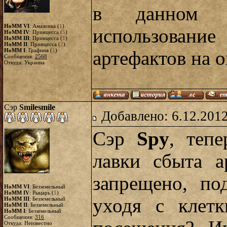
в данном т
HoMM VI
: Амазонка (
1
)
использовани
HoMM IV
: Принцесса (
5
)
HoMM III
: Принцесса (
1
)
HoMM II
: Принцесса (
2
)
HoMM I
: Графиня (
1
)
артефактов на о
Сообщения:
2568
Откуда: Украина
Сэр
Smilesmile
Добавлено: 6.12.2012
Сэр
Spy
, тепе
лавки сбыта а
запрещено, по
HoMM VI
: Безземельный
HoMM IV
: Рыцарь (
1
)
уходя с клетк
HoMM III
: Безземельный
HoMM II
: Безземельный
HoMM I
: Безземельный
Сообщения:
316
Откуда: Неизвестно