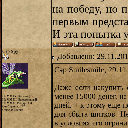
на победу, но 
первым предста
И эта попытка 
Сэр
Spy
Добавлено: 29.11.201
Сэр Smilesmile, 29.11
Даже если накупить 
менее 15000 денег, н
HoMM IV
: Король (
27
)
HoMM III
: Безземельный
дней. + к этому еще н
HoMM II
: Рыцарь (
3
)
Сообщения:
637
Откуда: Россия
для сбыта щитков. Не
в условиях его ограни