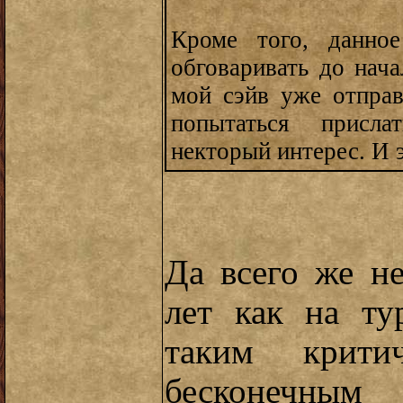
Кроме того, данно
обговаривать до нач
мой сэйв уже отправ
попытаться присл
некторый интерес. И 
Да всего же н
лет как на ту
таким крити
бесконечны