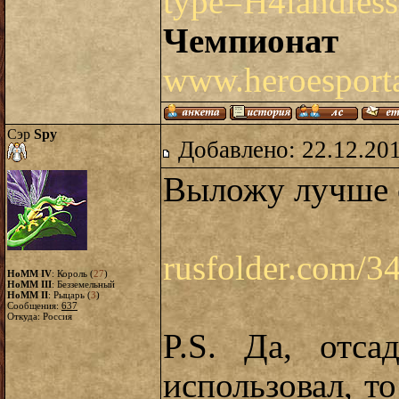
type=H4landless
Чемпиона
www.heroesporta
Сэр
Spy
Добавлено: 22.12.20
Выложу лучше 
rusfolder.com/3
HoMM IV
: Король (
27
)
HoMM III
: Безземельный
HoMM II
: Рыцарь (
3
)
Сообщения:
637
Откуда: Россия
P.S. Да, отс
использовал, то