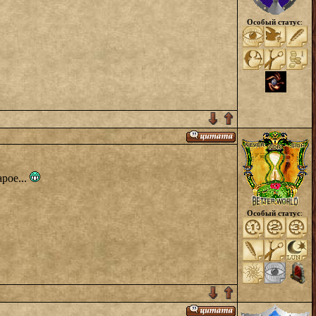
Особый статус
:
рое...
Особый статус
: