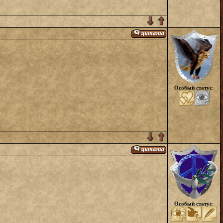
Особый статус
:
Особый статус
: