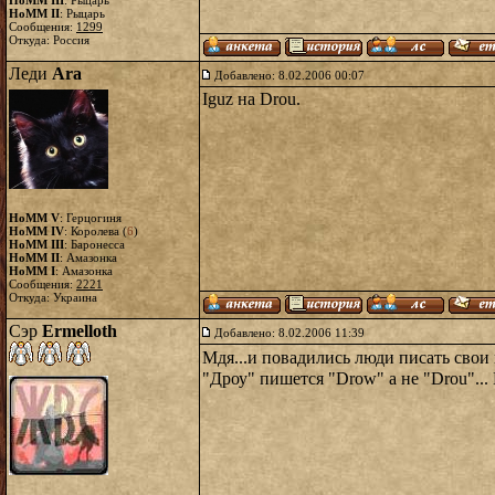
HoMM III
: Рыцарь
HoMM II
: Рыцарь
Сообщения:
1299
Откуда: Россия
Леди
Ara
Добавлено: 8.02.2006 00:07
Iguz на Drou.
HoMM V
: Герцогиня
HoMM IV
: Королева (
6
)
HoMM III
: Баронесса
HoMM II
: Амазонка
HoMM I
: Амазонка
Сообщения:
2221
Откуда: Украина
Сэр
Ermelloth
Добавлено: 8.02.2006 11:39
Мдя...и повадились люди писать свои
"Дроу" пишется "Drow" а не "Drou"...