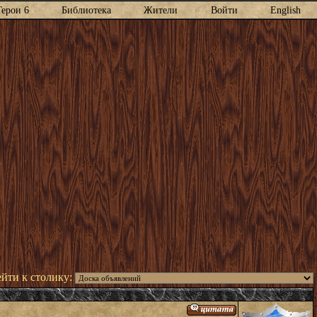
Герои 6
Библиотека
Жители
Войти
English
йти к столику: