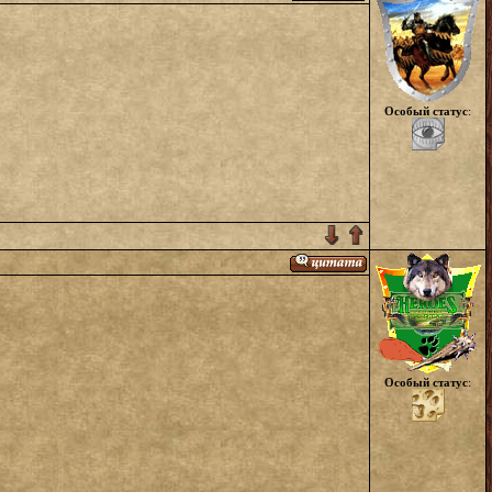
Особый статус
:
Особый статус
: