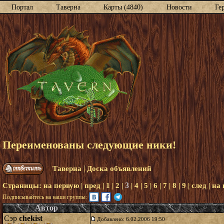
Портал
Таверна
Карты (4840)
Новости
Ге
Переименованы следующие ники!
|
Таверна
Доска объявлений
3
Страницы:
на первую
|
пред
|
1
|
2
|
|
4
|
5
|
6
|
7
|
8
|
9
|
след
|
на
Подписывайтесь на наши группы:
Автор
Сэр
chekist
Добавлено: 6.02.2006 19:50