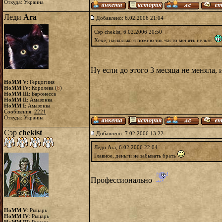
Откуда: Украина
Леди
Ara
Добавлено: 6.02.2006 21:04
Сэр chekist, 6.02.2006 20:50
Хехе, насколько я помню так часто менять нельзя
Ну если до этого 3 месяца не меняла, 
HoMM V
: Герцогиня
HoMM IV
: Королева (
6
)
HoMM III
: Баронесса
HoMM II
: Амазонка
HoMM I
: Амазонка
Сообщения:
2221
Откуда: Украина
Сэр
chekist
Добавлено: 7.02.2006 13:22
Леди Ara, 6.02.2006 22:04
Главное, деньги не забывать брать
Профессионально
HoMM V
: Рыцарь
HoMM IV
: Рыцарь