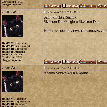
Сообщения:
7819
Откуда: Украина
Леди
Ara
Добавлено: 11.03.2006 18:15
Saint-knight в Saint-k
Skeleton Darkknight в Skeleton Dark
Ники не соответствуют правилам, а я 
HoMM V
: Герцогиня
HoMM IV
: Королева (
6
)
HoMM III
: Баронесса
HoMM II
: Амазонка
HoMM I
: Амазонка
Сообщения:
2221
Откуда: Украина
Леди
Ara
Добавлено: 12.03.2006 20:46
Anakin Skywalker в Marduk.
HoMM V
: Герцогиня
HoMM IV
: Королева (
6
)
HoMM III
: Баронесса