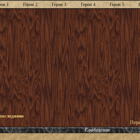
рои 1
Герои 2
Герои 3
Герои 4
Герои 5
 последнюю
Пере
Сообщение