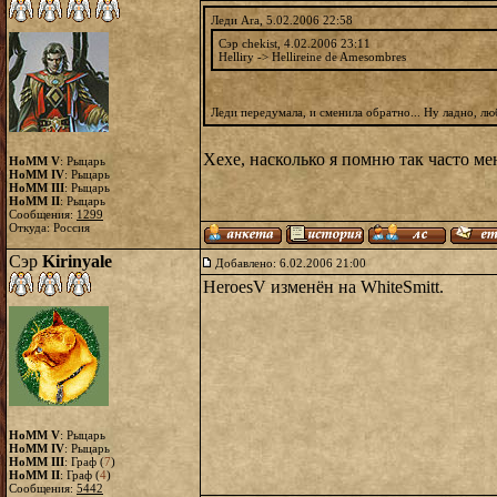
Леди Ara, 5.02.2006 22:58
Сэр chekist, 4.02.2006 23:11
Helliry -> Hellireine de Amesombres
Леди передумала, и сменила обратно... Ну ладно, лю
Хехе, насколько я помню так часто м
HoMM V
: Рыцарь
HoMM IV
: Рыцарь
HoMM III
: Рыцарь
HoMM II
: Рыцарь
Сообщения:
1299
Откуда: Россия
Сэр
Kirinyale
Добавлено: 6.02.2006 21:00
HeroesV изменён на WhiteSmitt.
HoMM V
: Рыцарь
HoMM IV
: Рыцарь
HoMM III
: Граф (
7
)
HoMM II
: Граф (
4
)
Сообщения:
5442