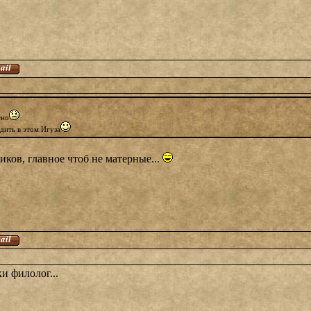
тно
дить в этом Игуза
иков, главное чтоб не матерные...
и филолог...