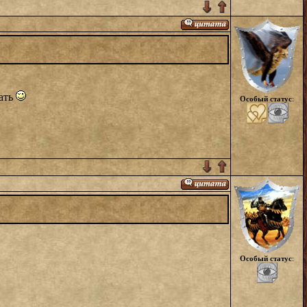
рать
Особый статус
:
Особый статус
: