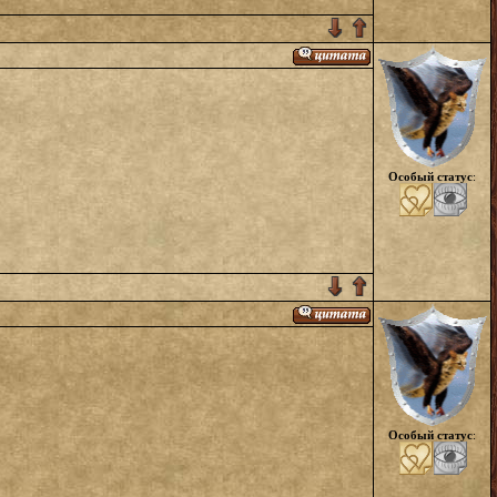
Особый статус
:
Особый статус
: