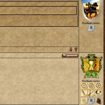
Особый статус
:
Особый статус
: