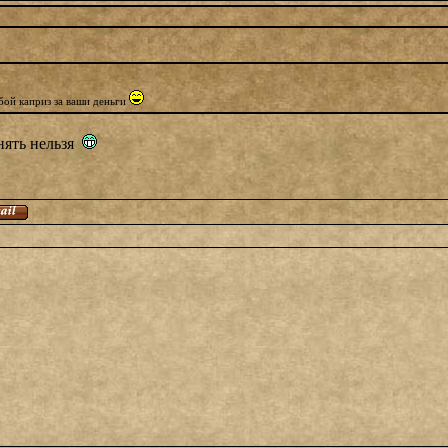
бой каприз за ваши деньги
енять нельзя