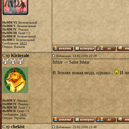
HoMM VI
: Безземельный
HoMM V
: Безземельный
HoMM IV
: Рыцарь
HoMM III
: Граф (
1
)
HoMM II
: Безземельный
HoMM I
: Безземельный
Сообщения:
5823
Откуда: Израиль
Сэр
Kirinyale
Добавлено: 13.02.2006 22:29
Ishtar -> Saint Ishtar
В Землях новая мода, однако...
И лиш
HoMM V
: Рыцарь
HoMM IV
: Рыцарь
HoMM III
: Граф (
7
)
HoMM II
: Граф (
4
)
Сообщения:
5442
Откуда: Украина
Сэр
chekist
Добавлено: 23.02.2006 21:48