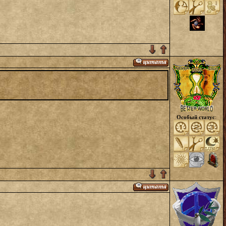
Особый статус
: