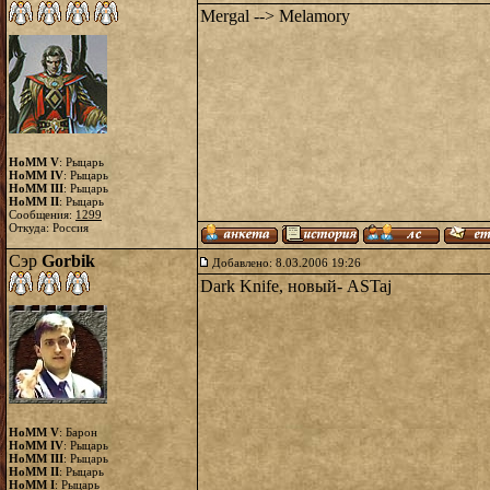
Mergal --> Melamory
HoMM V
: Рыцарь
HoMM IV
: Рыцарь
HoMM III
: Рыцарь
HoMM II
: Рыцарь
Сообщения:
1299
Откуда: Россия
Сэр
Gorbik
Добавлено: 8.03.2006 19:26
Dark Knife, новый- ASTaj
HoMM V
: Барон
HoMM IV
: Рыцарь
HoMM III
: Рыцарь
HoMM II
: Рыцарь
HoMM I
: Рыцарь