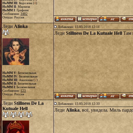
HoMM III
: Королева (
4
)
HoMM II
: Маркиза
HoMM I
: Графиня
Сообщения:
3482
Откуда: Россия
Леди
Alinka
Добавлено: 15.05.2018 12:11
Леди
Stillness De La Kutuale Hell
Там 
HoMM V
: Безземельная
HoMM IV
: Безземельная
HoMM III
: Амазонка (
2
)
HoMM II
: Безземельная
HoMM I
: Безземельная
Сообщения:
123
Откуда: Россия
Леди
Stillness De La
Добавлено: 15.05.2018 12:33
Kutuale Hell
Леди
Alinka
, всё, увидела. Миль пард