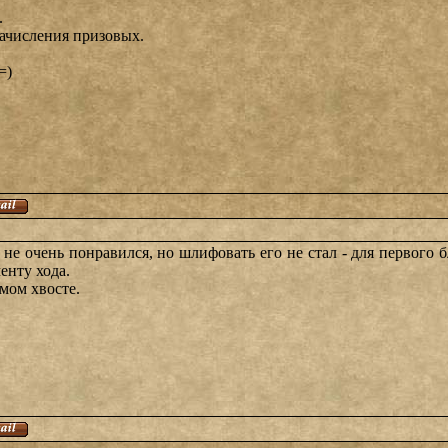
.
начисления призовых.
=)
т не очень понравился, но шлифовать его не стал - для первого
енту хода.
амом хвосте.