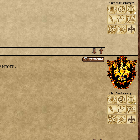
Особый статус
:
 итоги.
Особый статус
: