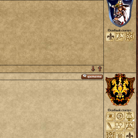
Особый статус
:
Особый статус
: