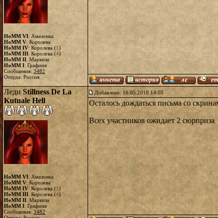
HoMM VI
: Амазонка
HoMM V
: Королева
HoMM IV
: Королева (
1
)
HoMM III
: Королева (
4
)
HoMM II
: Маркиза
HoMM I
: Графиня
Сообщения:
3482
Откуда: Россия
Леди
Stillness De La
Добавлено: 16.05.2018 14:05
Kutuale Hell
Осталось дождаться письма со скринам
Всех участников ожидает 2 сюрприза
HoMM VI
: Амазонка
HoMM V
: Королева
HoMM IV
: Королева (
1
)
HoMM III
: Королева (
4
)
HoMM II
: Маркиза
HoMM I
: Графиня
Сообщения:
3482
Откуда: Россия