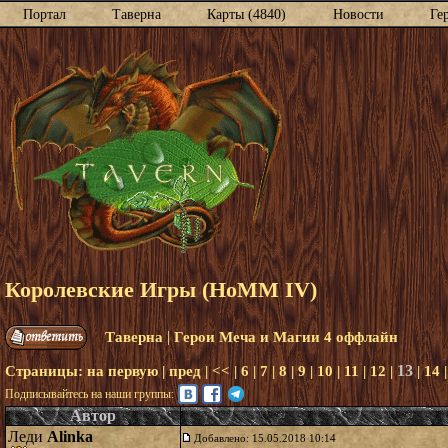
Портал
Таверна
Карты (4840)
Новости
Ге
Королевские Игры (HoMM IV)
|
Таверна
Герои Меча и Магии 4 оффлайн
13
Страницы:
на первую
|
пред
|
<<
|
6
|
7
|
8
|
9
|
10
|
11
|
12
|
|
14
Подписывайтесь на наши группы:
Автор
Леди
Alinka
Добавлено: 15.05.2018 10:14