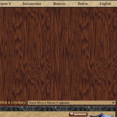
Герои 6
Библиотека
Жители
Войти
English
йти к столику: