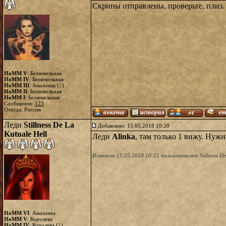
Скрины отправлены, проверьте, плиз.
HoMM V
: Безземельная
HoMM IV
: Безземельная
HoMM III
: Амазонка (
2
)
HoMM II
: Безземельная
HoMM I
: Безземельная
Сообщения:
123
Откуда: Россия
Леди
Stillness De La
Добавлено: 15.05.2018 10:20
Kutuale Hell
Леди
Alinka
, там только 1 вижу. Нуж
Изменено 15.05.2018 10:21 пользователем Stillness De
HoMM VI
: Амазонка
HoMM V
: Королева
HoMM IV
: Королева (
1
)