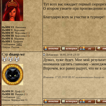
Тут всех вас ожидает первый сюрприз
О втором узнаете при произведении 
Благодарю всех за участие в турнире! 
HoMM VI
: Амазонка
HoMM V
: Королева
HoMM IV
: Королева (
1
)
HoMM III
: Королева (
4
)
HoMM II
: Маркиза
HoMM I
: Графиня
Сообщения:
3482
Откуда: Россия
Сэр
dnaop-wr
Добавлено: 16.05.2018 23:53
Думал, хуже будет. Мне мой результа
внимания уделять главному - менеджм
Впрочем, все равно радует, что не в с
Изменено 17.05.2018 00:02 пользователем dnaop-wr
HoMM IV
: Граф (
4
)
HoMM III
: Рыцарь (
1
)
Сообщения:
127
Откуда: Бермудские О.