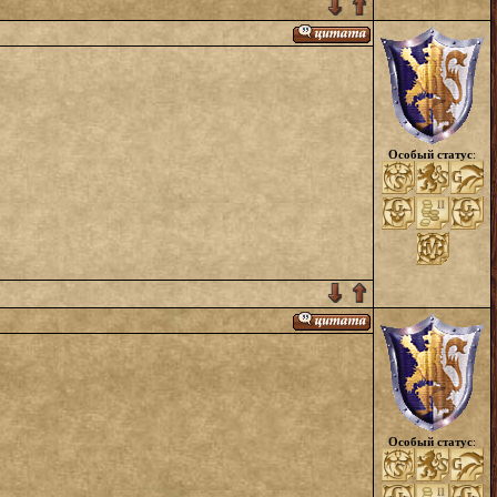
Особый статус
:
Особый статус
: