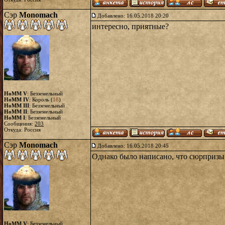
Сэр
Monomach
Добавлено: 16.05.2018 20:20
интересно, приятные?
HoMM V
: Безземельный
HoMM IV
: Король (
18
)
HoMM III
: Безземельный
HoMM II
: Безземельный
HoMM I
: Безземельный
Сообщения:
203
Откуда: Россия
Сэр
Monomach
Добавлено: 16.05.2018 20:45
Однако было написано, что сюрпризы
HoMM V
: Безземельный