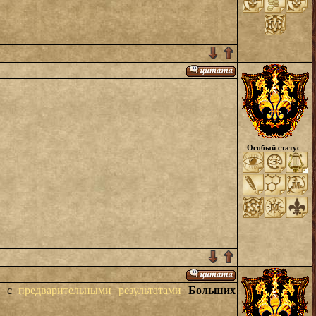
Особый статус
:
ся с
предварительными результатами
Больших