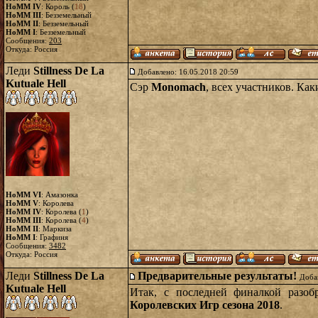
HoMM IV
: Король (
18
)
HoMM III
: Безземельный
HoMM II
: Безземельный
HoMM I
: Безземельный
Сообщения:
203
Откуда: Россия
Леди
Stillness De La
Добавлено: 16.05.2018 20:59
Kutuale Hell
Сэр
Monomach
, всех участников. Как
HoMM VI
: Амазонка
HoMM V
: Королева
HoMM IV
: Королева (
1
)
HoMM III
: Королева (
4
)
HoMM II
: Маркиза
HoMM I
: Графиня
Сообщения:
3482
Откуда: Россия
Леди
Stillness De La
Предварительные результаты!
Доба
Kutuale Hell
Итак, с последней финалкой разоб
Королевских Игр сезона 2018
.