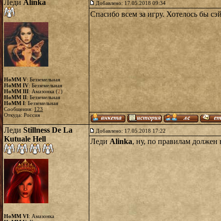
Леди
Alinka
Добавлено: 17.05.2018 09:34
Спасибо всем за игру. Хотелось бы с
HoMM V
: Безземельная
HoMM IV
: Безземельная
HoMM III
: Амазонка (
2
)
HoMM II
: Безземельная
HoMM I
: Безземельная
Сообщения:
123
Откуда: Россия
Леди
Stillness De La
Добавлено: 17.05.2018 17:22
Kutuale Hell
Леди
Alinka
, ну, по правилам должен
HoMM VI
: Амазонка