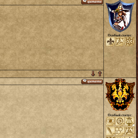
Особый статус
:
Особый статус
: