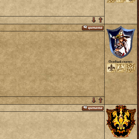
Особый статус
: