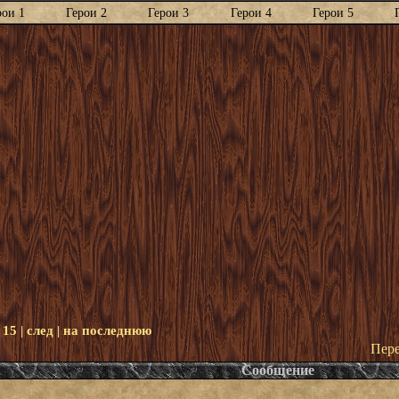
рои 1
Герои 2
Герои 3
Герои 4
Герои 5
|
15
|
след
|
на последнюю
Пере
Сообщение