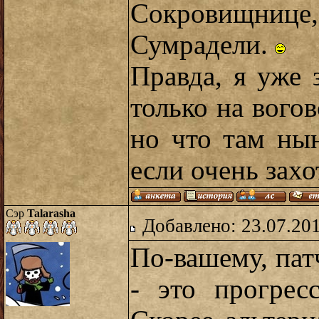
Сокровищниц
Сумрадели.
Правда, я уже 
только на вогов
но что там нын
если очень захот
Сэр
Talarasha
Добавлено: 23.07.20
По-вашему, пат
- это прогрес