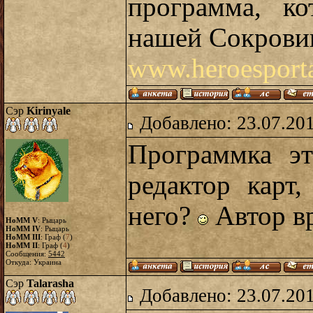
программа, к
нашей Сокрови
www.heroesporta
Сэр
Kirinyale
Добавлено: 23.07.20
Программка эт
редактор карт
него?
Автор вр
HoMM V
: Рыцарь
HoMM IV
: Рыцарь
HoMM III
: Граф (
7
)
HoMM II
: Граф (
4
)
Сообщения:
5442
Откуда: Украина
Сэр
Talarasha
Добавлено: 23.07.20