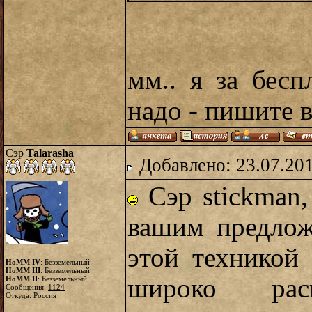
мм.. я за бесп
надо - пишите в
Сэр
Talarasha
Добавлено: 23.07.20
Сэр stickman,
вашим предлож
этой техникой 
HoMM IV
: Безземельный
HoMM III
: Безземельный
широко расп
HoMM II
: Безземельный
Сообщения:
1124
Откуда: Россия