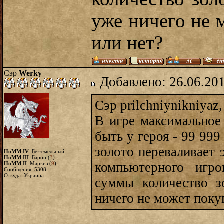
уже ничего не м
или нет?
Сэр
Werky
Добавлено: 26.06.20
Сэр prilchniynikniyaz
В игре максимальное
быть у героя - 99 999
золото переваливает 
HoMM IV
: Безземельный
HoMM III
: Барон (
3
)
компьютерного игро
HoMM II
: Маркиз (
9
)
Сообщения:
5308
Откуда: Украина
суммы количество з
ничего не может покуп