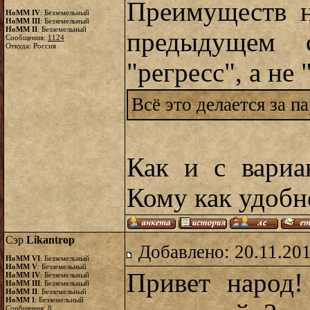
Преимуществ н
HoMM IV
: Безземельный
HoMM III
: Безземельный
HoMM II
: Безземельный
предыдущем 
Сообщения:
1124
Откуда: Россия
"регресс", а не 
Всё это делается за па
Как и с вариа
Кому как удобн
Сэр
Likantrop
Добавлено: 20.11.20
HoMM VI
: Безземельный
HoMM V
: Безземельный
Привет народ!
HoMM IV
: Безземельный
HoMM III
: Безземельный
HoMM II
: Безземельный
HoMM I
: Безземельный
Сообщения:
8