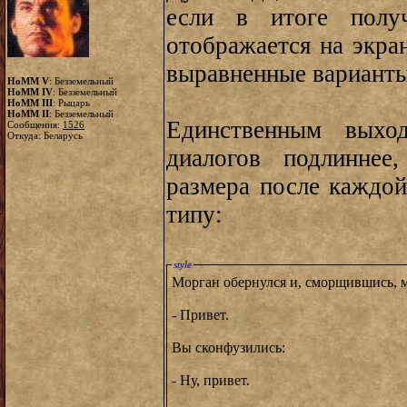
если в итоге полу
отображается на экра
выравненные варианты
HoMM V
: Безземельный
HoMM IV
: Безземельный
HoMM III
: Рыцарь
HoMM II
: Безземельный
Единственным выхо
Сообщения:
1526
Откуда: Беларусь
диалогов подлиннее
размера после каждой
типу:
style
Морган обернулся и, сморщившись, 
- Привет.
Вы сконфузились:
- Ну, привет.