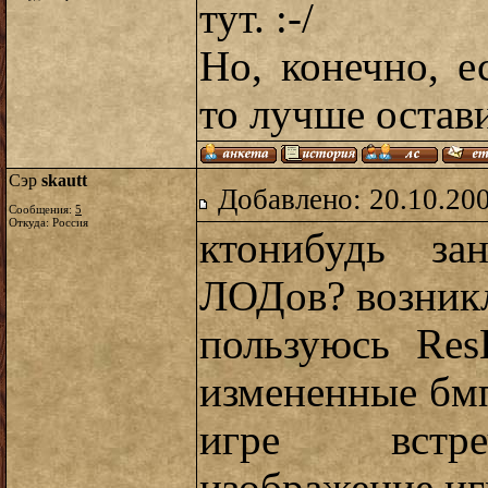
тут. :-/
Но, конечно, е
то лучше остави
Сэр
skautt
Добавлено: 20.10.20
Сообщения:
5
Откуда: Россия
ктонибудь зан
ЛОДов? возникл
пользуюсь Res
измененные бмп
игре встре