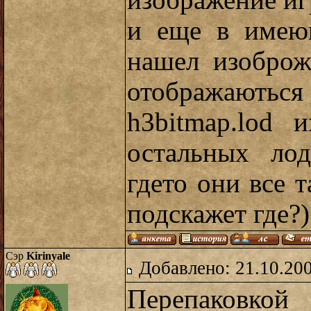
изображение иг
и еще в имею
нашел изоброж
отображають
h3bitmap.lod 
остальных лод
гдето они все т
подскажет где?)
Сэр
Kirinyale
Добавлено: 21.10.20
Перепаковкой