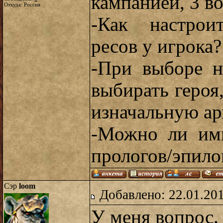
кампанией, 3 в
Откуда: Россия
-Как настрои
ресов у игрока?
-При выборе н
выбирать героя
изначальную а
-Можно ли имп
прологов/эпило
Сэр
loom
Добавлено: 22.01.201
У меня вопрос.