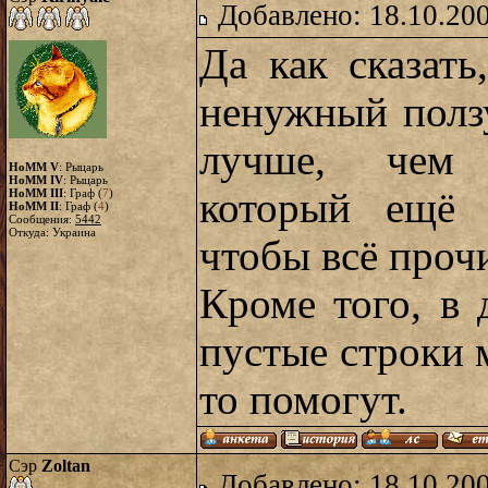
Добавлено: 18.10.20
Да как сказать,
ненужный ползу
лучше, чем 
HoMM V
: Рыцарь
HoMM IV
: Рыцарь
который ещё 
HoMM III
: Граф (
7
)
HoMM II
: Граф (
4
)
Сообщения:
5442
Откуда: Украина
чтобы всё проч
Кроме того, в 
пустые строки 
то помогут.
Сэр
Zoltan
Добавлено: 18.10.20