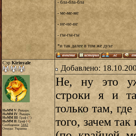
- бла-бла-бла
- ме-ме-ме
- не-не-не
- гы-гы-гы
*и так далее в том же духе
Сэр
Kirinyale
Добавлено: 18.10.20
Не, ну это 
строки я и та
только там, гд
HoMM V
: Рыцарь
HoMM IV
: Рыцарь
того, зачем так
HoMM III
: Граф (
7
)
HoMM II
: Граф (
4
)
Сообщения:
5442
Откуда: Украина
(по крайней м