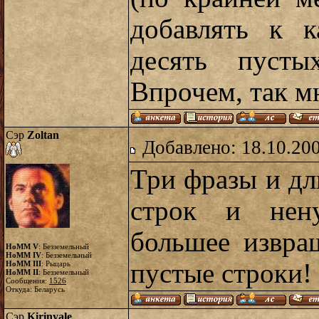
добавлять к 
десять пуст
Впрочем, так мн
Сэр
Zoltan
Добавлено: 18.10.20
Три фразы и дл
строк и нен
большее извра
HoMM V
: Безземельный
HoMM IV
: Безземельный
пустые строки!
HoMM III
: Рыцарь
HoMM II
: Безземельный
Сообщения:
1526
Откуда: Беларусь
Сэр
Kirinyale