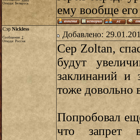
Откуда: Беларусь
ему вообще его
Сэр
Nickless
Добавлено: 29.01.20
Сообщения:
2
Откуда: Россия
Сер Zoltan, спа
будут увеличи
заклинаний и 
тоже довольно 
Попробовал ещ
что запрет 