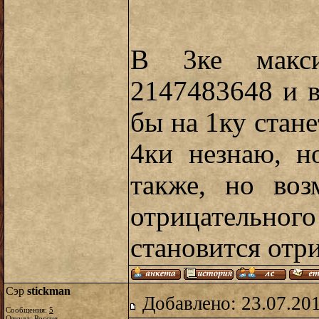
В 3ке макси
2147483648 и в
бы на 1ку стан
4ки незнаю, н
также, но во
отрицательног
становится отр
Сэр
stickman
Добавлено: 23.07.20
Сообщения:
5
Откуда: Россия