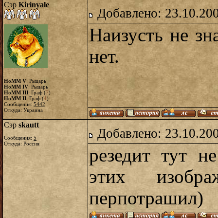
Сэр
Kirinyale
Добавлено: 23.10.20
Наизусть не зн
нет.
HoMM V
: Рыцарь
HoMM IV
: Рыцарь
HoMM III
: Граф (
7
)
HoMM II
: Граф (
4
)
Сообщения:
5442
Откуда: Украина
Сэр
skautt
Добавлено: 23.10.20
Сообщения:
5
Откуда: Россия
резедит тут н
этих изобр
перпотрашил)