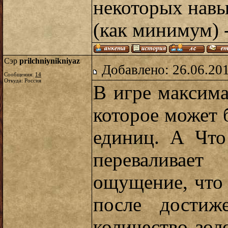
некоторых навы
(как минимум) -
Сэр
prilchniynikniyaz
Добавлено: 26.06.20
Сообщения:
14
Откуда: Россия
В игре максима
которое может б
единиц. А Что
переваливае
ощущение, что
после достиж
количество зол