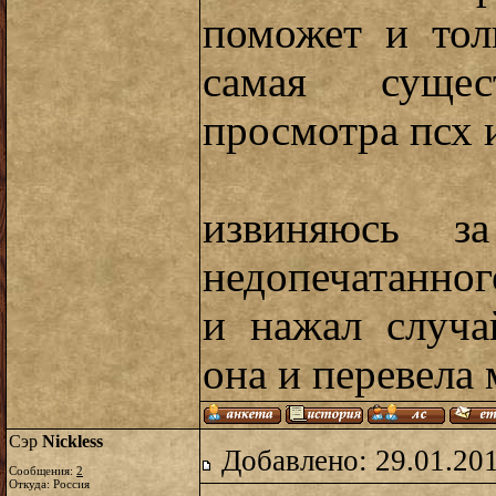
поможет и тол
самая суще
просмотра псх и
извиняюсь з
недопечатанног
и нажал случа
она и перевела 
Сэр
Nickless
Добавлено: 29.01.20
Сообщения:
2
Откуда: Россия