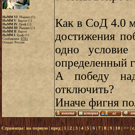
HoMM VI
: Маркиз (
8
)
Как в СоД 4.0 
HoMM V
: Барон (
1
)
HoMM IV
: Граф (
1
)
HoMM III
: Рыцарь (
1
)
HoMM II
: Барон
достижения по
HoMM I
: Граф (
8
)
Сообщения:
8781
Откуда: Россия
одно условие
определенный 
А победу над
отключить?
Иначе фигня пол
6
Страницы:
на первую
|
пред
|
1
|
2
|
3
|
4
|
5
|
|
7
|
8
|
9
|
10
|
>>
|
с