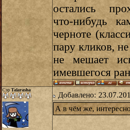
остались про
что-нибудь к
черноте (класси
пару кликов, не
не мешает ис
имевшегося ран
Сэр
Talarasha
Добавлено: 23.07.20
А в чём же, интересн