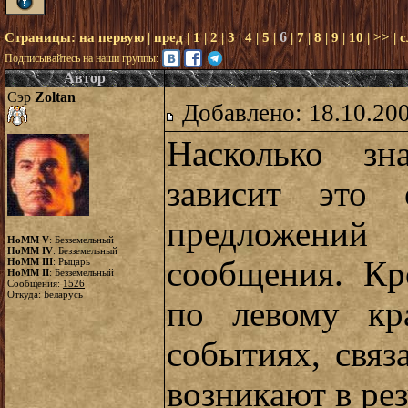
6
Страницы:
на первую
|
пред
|
1
|
2
|
3
|
4
|
5
|
|
7
|
8
|
9
|
10
|
>>
|
с
Подписывайтесь на наши группы:
Автор
Сэр
Zoltan
Добавлено: 18.10.20
Насколько зн
зависит это 
предложений
HoMM V
: Безземельный
HoMM IV
: Безземельный
сообщения. Кр
HoMM III
: Рыцарь
HoMM II
: Безземельный
Сообщения:
1526
Откуда: Беларусь
по левому кр
событиях, связ
возникают в рез