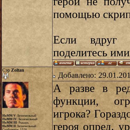
герой не полу
помощью скрипт
Если вдруг 
поделитесь ими
Сэр
Zoltan
Добавлено: 29.01.20
А разве в ред
функции, огр
игрока? Горазд
HoMM V
: Безземельный
HoMM IV
: Безземельный
героя опред. у
HoMM III
: Рыцарь
HoMM II
: Безземельный
Сообщения:
1526