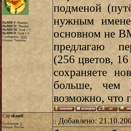
подменой (пут
нужным имене
HoMM V
: Рыцарь
HoMM IV
: Рыцарь
основном не BM
HoMM III
: Граф (
7
)
HoMM II
: Граф (
4
)
Сообщения:
5442
Откуда: Украина
предлагаю пе
(256 цветов, 16
сохраняете но
больше, чем 
возможно, что 
Сэр
skautt
Добавлено: 21.10.20
Сообщения:
5
Откуда: Россия