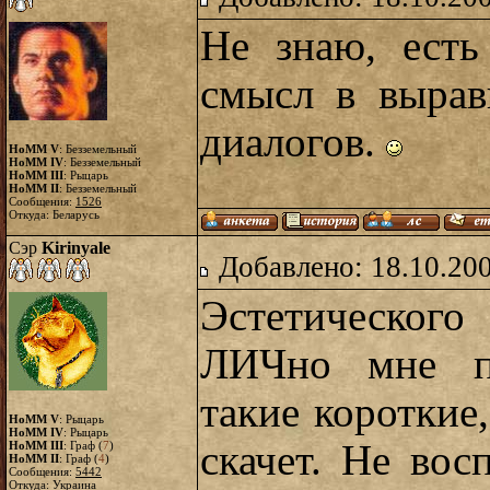
Не знаю, есть
смысл в вырав
диалогов.
HoMM V
: Безземельный
HoMM IV
: Безземельный
HoMM III
: Рыцарь
HoMM II
: Безземельный
Сообщения:
1526
Откуда: Беларусь
Сэр
Kirinyale
Добавлено: 18.10.20
Эстетического
ЛИЧно мне по
такие короткие,
HoMM V
: Рыцарь
HoMM IV
: Рыцарь
скачет. Не вос
HoMM III
: Граф (
7
)
HoMM II
: Граф (
4
)
Сообщения:
5442
Откуда: Украина