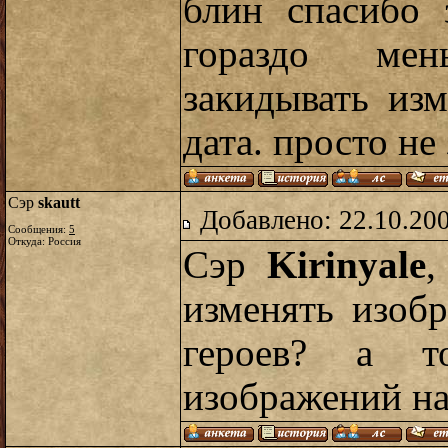
блин спасибо 
гораздо ме
закидывать из
дата. просто не
Сэр
skautt
Добавлено: 22.10.20
Сообщения:
5
Откуда: Россия
Сэр
Kirinyale
,
изменять изоб
героев? а 
изображений на