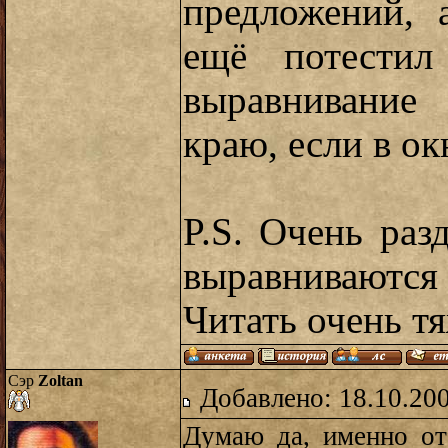
предложений, а
ещё потестил
выравнивание
краю, если в ок
P.S. Очень раз
выравниваютс
Читать очень тя
Сэр
Zoltan
Добавлено: 18.10.20
Думаю да, именно от 