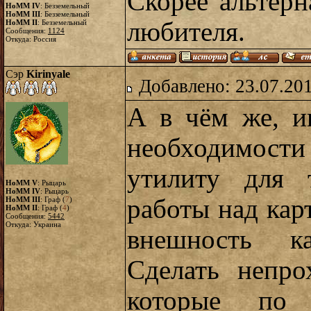
Скорее альтерн
HoMM IV
: Безземельный
HoMM III
: Безземельный
любителя.
HoMM II
: Безземельный
Сообщения:
1124
Откуда: Россия
Сэр
Kirinyale
Добавлено: 23.07.20
А в чём же, и
необходимост
утилиту для 
HoMM V
: Рыцарь
HoMM IV
: Рыцарь
работы над ка
HoMM III
: Граф (
7
)
HoMM II
: Граф (
4
)
Сообщения:
5442
Откуда: Украина
внешность ка
Сделать непро
которые по 