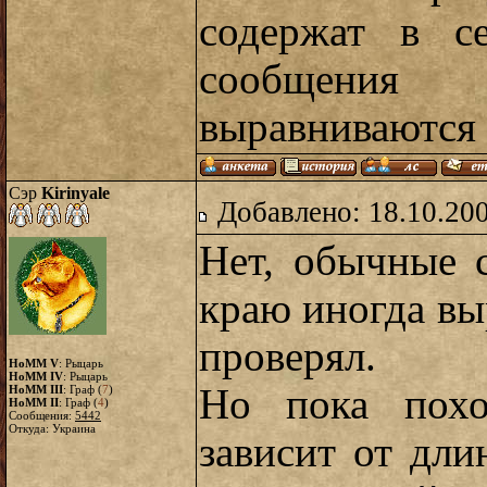
содержат в с
сообщения 
выравниваются 
Сэр
Kirinyale
Добавлено: 18.10.20
Нет, обычные 
краю иногда вы
проверял.
HoMM V
: Рыцарь
HoMM IV
: Рыцарь
Но пока похо
HoMM III
: Граф (
7
)
HoMM II
: Граф (
4
)
Сообщения:
5442
Откуда: Украина
зависит от дли