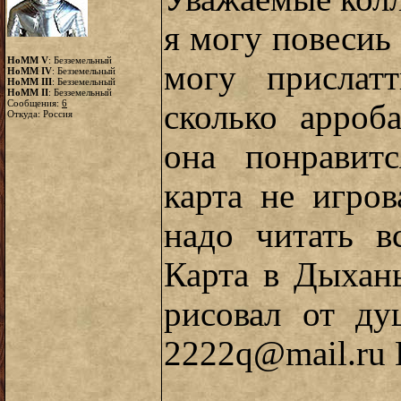
я могу повесиь
HoMM V
: Безземельный
могу прислат
HoMM IV
: Безземельный
HoMM III
: Безземельный
HoMM II
: Безземельный
Сообщения:
6
сколько арроб
Откуда: Россия
она понравит
карта не игров
надо читать в
Карта в Дыхан
рисовал от ду
2222q@mail.ru