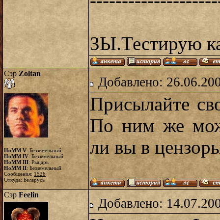
--------------------
ЗЫ.Тестирую к
Сэр
Zoltan
Добавлено: 26.06.20
Присылайте св
По ним же мож
ли вы в цензоры
HoMM V
: Безземельный
HoMM IV
: Безземельный
HoMM III
: Рыцарь
HoMM II
: Безземельный
Сообщения:
1526
Откуда: Беларусь
Сэр
Feelin
Добавлено: 14.07.20