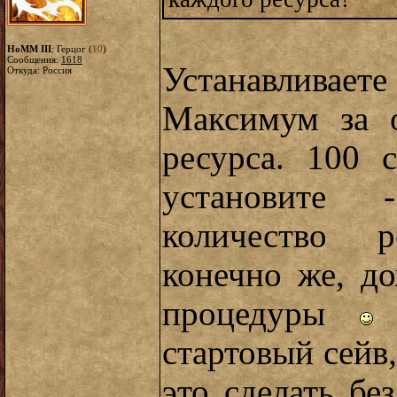
HoMM III
: Герцог (
10
)
Сообщения:
1618
Устанавливает
Откуда: Россия
Максимум за 
ресурса. 100 
установите 
количество р
конечно же, д
процедуры
Н
стартовый сейв,
это сделать бе