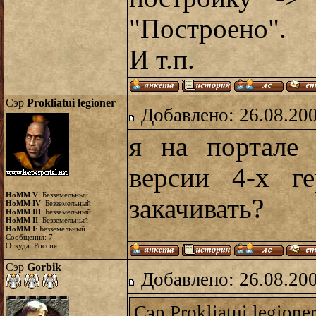
"Построено".
И т.п.
Сэр
Prokliatui legioner
Добавлено: 26.08.20
я на портале 
версии 4-х г
HoMM V
: Безземельный
закачивать?
HoMM IV
: Безземельный
HoMM III
: Безземельный
HoMM II
: Безземельный
HoMM I
: Безземельный
Сообщения:
7
Откуда: Россия
Сэр
Gorbik
Добавлено: 26.08.20
Сэр Prokliatui legione