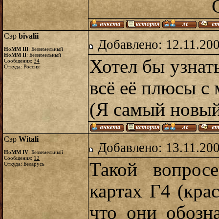
С уважен
Сэр
bivalii
Добавлено: 12.11.20
HoMM III
: Безземельный
HoMM II
: Безземельный
Хотел бы узнать
Сообщения:
34
Откуда: Россия
всё её плюсы с
(Я самый новы
Сэр
Witali
Добавлено: 13.11.20
HoMM IV
: Безземельный
Сообщения:
12
Такой вопрос
Откуда: Беларусь
картах Г4 (кра
что они обозн