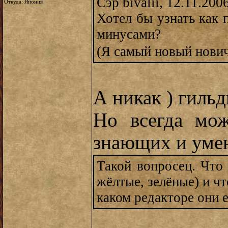
Сэр bivalii, 12.11.200
Откуда: Япония
Хотел бы узнать как 
минусами?
(Я самый новый нов
А никак ) гильд
Но всегда мож
знающих и умею
Такой вопросец. Что 
жёлтые, зелёные) и ч
каком редакторе они 