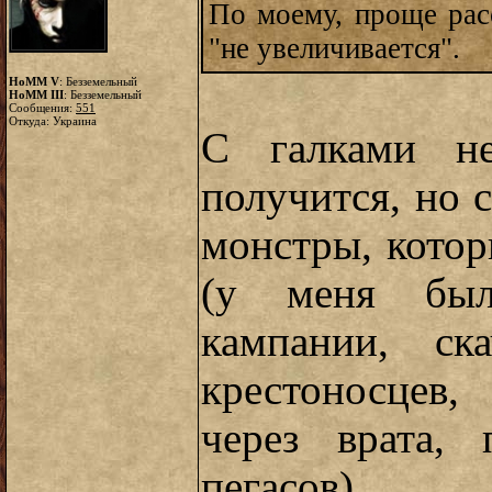
По моему, проще рас
"не увеличивается".
HoMM V
: Безземельный
HoMM III
: Безземельный
Сообщения:
551
Откуда: Украина
С галками не
получится, но 
монстры, котор
(у меня был
кампании, ск
крестоносцев
через врата, 
пегасов)