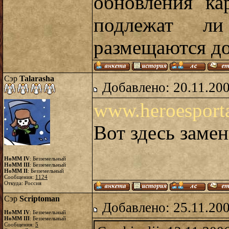
обновления ка
подлежат л
размещаются д
Сэр
Talarasha
Добавлено: 20.11.20
www.heroesporta
Вот здесь заме
HoMM IV
: Безземельный
HoMM III
: Безземельный
HoMM II
: Безземельный
Сообщения:
1124
Откуда: Россия
Сэр
Scriptoman
Добавлено: 25.11.20
HoMM IV
: Безземельный
HoMM III
: Безземельный
Сообщения:
5