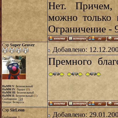
Нет. Причем,
можно только п
Ограничение - 
Сэр
Super Grover
Добавлено: 12.12.20
Премного благ
HoMM V
: Безземельный
HoMM IV
: Герцог (
8
)
HoMM III
: Безземельный
HoMM II
: Безземельный (
1
)
Сообщения:
724
Откуда: Беларусь
Сэр
SirLeon
Добавлено: 29.01.20
Сообщения:
1