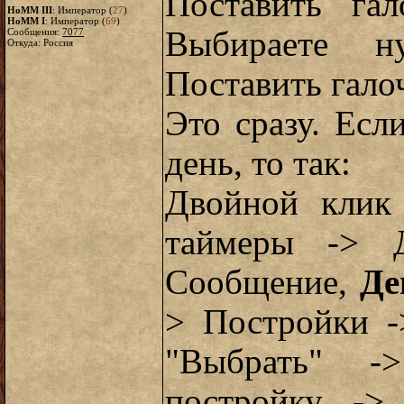
Поставить га
HoMM III
: Император (
27
)
HoMM I
: Император (
69
)
Выбираете н
Сообщения:
7077
Откуда: Россия
Поставить гало
Это сразу. Ес
день, то так:
Двойной клик
таймеры -> Д
Сообщение,
Де
> Постройки -
"Выбрать" -
постройку ->