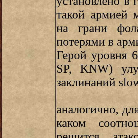
установлено в 
такой армией 
на грани фол
потерями в арм
Герой уровня 6
SP, KNW) улу
заклинаний slow
аналогично, дл
каком соотно
решится атак