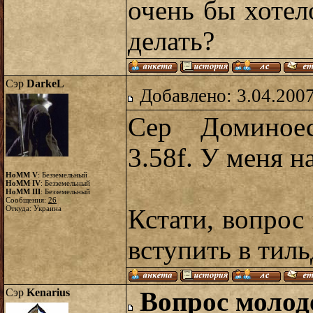
очень бы хотел
делать?
Сэр
DarkeL
Добавлено: 3.04.2007
Сер Доминоес
3.58f. У меня н
HoMM V
: Безземельный
HoMM IV
: Безземельный
HoMM III
: Безземельный
Сообщения:
26
Откуда: Украина
Кстати, вопрос
вступить в тил
Сэр
Kenarius
Вопрос молод