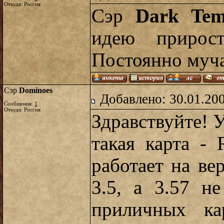
Откуда: Россия
Сэр
Dark Tem
идею прирост
Постоянно муча
Сэр
Dominoes
Добавлено: 30.01.20
Сообщения:
1
Откуда: Россия
Здравствуйте! У
такая карта - 
работает на ве
3.5, а 3.57 н
приличных ка