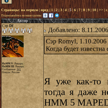
5
Страницы:
на первую
|
пред
|
1
|
2
|
3
|
4
|
|
6
|
7
|
8
|
9
|
10
|
>>
|
с
Подписывайтесь на наши группы:
Автор
Сэр
Df
Добавлено: 8.11.2006
Сэр Romyl, 1.10.2006
Когда будет известна 
HoMM V
: Рыцарь
HoMM III
: Рыцарь
Сообщения:
341
Откуда: Россия
Я уже как-то 
тогда я даже н
НММ 5 МAPEDI