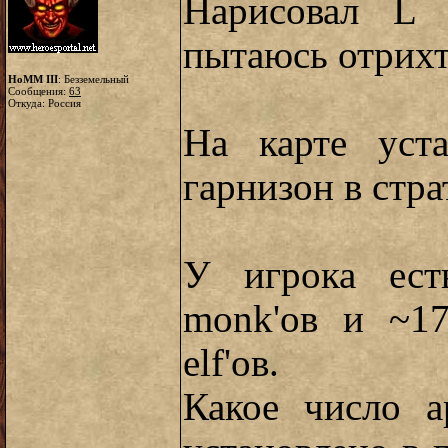
Нарисовал L
пытаюсь отрихт
HoMM III
: Безземельный
Сообщения:
63
Откуда: Россия
На карте уста
гарнизон в стр
У игрока ест
monk'ов и ~1
elf'ов.
Какое число а