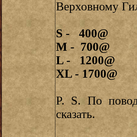
Верховному Гил
S - 400@
M - 700@
L - 1200@
XL - 1700@
P. S. По пово
сказать.