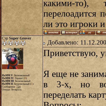
какими-то)
перелоадится п
ли это игроки и
Сэр
Super Grover
Добавлено: 11.12.20
Приветствую, 
Я еще не заним
HoMM V
: Безземельный
HoMM IV
: Герцог (
8
)
в 3-х, но в
HoMM III
: Безземельный
HoMM II
: Безземельный (
1
)
Сообщения:
724
Откуда: Беларусь
переделать карт
Вопросы: