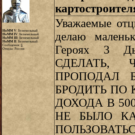
картостроител
Уважаемые отц
HoMM V
: Безземельный
делаю малень
HoMM IV
: Безземельный
HoMM III
: Безземельный
HoMM II
: Безземельный
Сообщения:
6
Героях 3 Д
Откуда: Россия
СДЕЛАТЬ,
ПРОПОДАЛ 
БРОДИТЬ ПО 
ДОХОДА В 50
НЕ БЫЛО К
ПОЛЬЗОВ