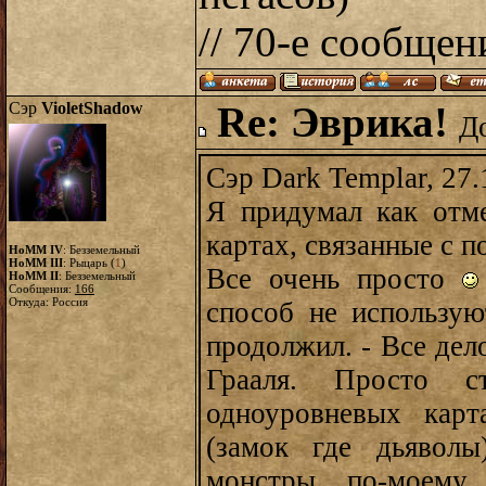
// 70-е сообщен
Сэр
VioletShadow
Re: Эврика!
До
Сэр Dark Templar, 27.
Я придумал как отм
картах, связанные с 
HoMM IV
: Безземельный
HoMM III
: Рыцарь (
1
)
Все очень просто
HoMM II
: Безземельный
Сообщения:
166
Откуда: Россия
способ не использую
продолжил. - Все дел
Грааля. Просто с
одноуровневых карт
(замок где дьявол
монстры, по-моему,