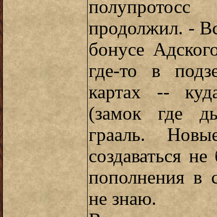
полупротос
продолжил. - В
бонусе Адског
где-то в подз
картах -- ку
(замок где д
грааль. Новы
создаваться не 
пополнения в 
не знаю.