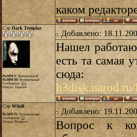
каком редакторе
Сэр
Dark Templar
Добавлено: 18.11.20
Нашел работаю
есть та самая у
сюда:
HoMM V
: Безземельный
HoMM III
: Безземельный
h3disk.narod.ru
Сообщения:
551
Откуда: Украина
Сэр
Witali
Добавлено: 19.11.20
HoMM IV
: Безземельный
Сообщения:
12
Вопрос к ком
Откуда: Беларусь