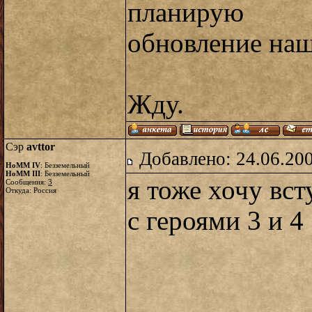
планирую о
обновление наш
Жду.
Сэр
avttor
Добавлено: 24.06.20
HoMM IV
: Безземельный
HoMM III
: Безземельный
я тоже хочу вст
Сообщения:
3
Откуда: Россия
с героями 3 и 4