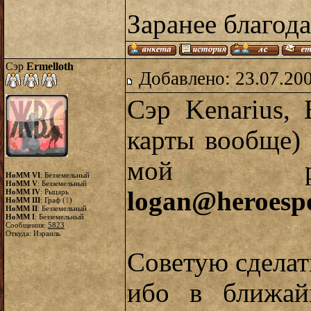
Заранее благод
Сэр
Ermelloth
Добавлено: 23.07.20
Cэр Kenarius,
карты вообще) 
мой ра
HoMM VI
: Безземельный
HoMM V
: Безземельный
logan@heroespo
HoMM IV
: Рыцарь
HoMM III
: Граф (
1
)
HoMM II
: Безземельный
HoMM I
: Безземельный
Сообщения:
5823
Откуда: Израиль
Советую сделат
ибо в ближай