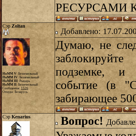
РЕСУРСАМИ К
Сэр
Zoltan
Добавлено: 17.07.20
Думаю, не сле
заблокируйте
подземке, и 
HoMM V
: Безземельный
HoMM IV
: Безземельный
событие (в "С
HoMM III
: Рыцарь
HoMM II
: Безземельный
Сообщения:
1526
Откуда: Беларусь
забирающее 50
Сэр
Kenarius
Вопрос!
Добавле
Уважаемые колл