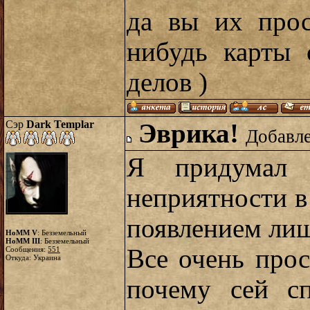
да вы их прос
нибудь карты 
делов )
Сэр
Dark Templar
Эврика!
Добавле
Я придумал 
неприятности в
появлением ли
HoMM V
: Безземельный
HoMM III
: Безземельный
Все очень про
Сообщения:
551
Откуда: Украина
почему сей сп