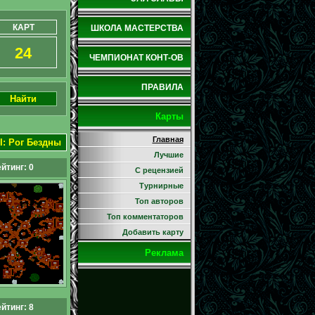
КАРТ
ШКОЛА МАСТЕРСТВА
24
ЧЕМПИОНАТ КОНТ-ОВ
ПРАВИЛА
Найти
Карты
Главная
I
:
Рог Бездны
Лучшие
йтинг: 0
С рецензией
Турнирные
Топ авторов
Топ комментаторов
Добавить карту
Реклама
йтинг: 8