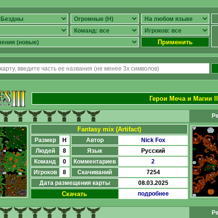
Применить
Герои Меча и Магии II
Ре
Fantasy mix (Artifact)
Размер
H
Автор
Nick Fox
Людей
8
Язык
Русский
Команд
0
Комментариев
2
Игроков
8
Скачиваний
7254
Дата размещения карты
08.03.2025
Скачать
подробнее
Ре