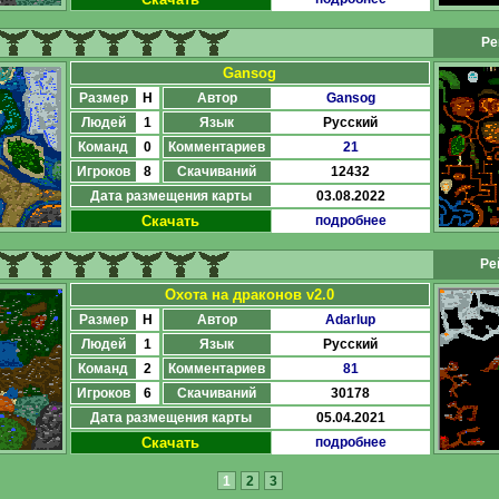
Ре
Gansog
Размер
H
Автор
Gansog
Людей
1
Язык
Русский
Команд
0
Комментариев
21
Игроков
8
Скачиваний
12432
Дата размещения карты
03.08.2022
Скачать
подробнее
Ре
Охота на драконов v2.0
Размер
H
Автор
Adarlup
Людей
1
Язык
Русский
Команд
2
Комментариев
81
Игроков
6
Скачиваний
30178
Дата размещения карты
05.04.2021
Скачать
подробнее
1
2
3