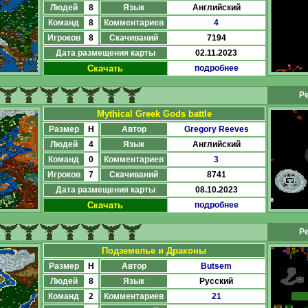
Людей
8
Язык
Английский
Команд
8
Комментариев
4
Игроков
8
Скачиваний
7194
Дата размещения карты
02.11.2023
Скачать
подробнее
Ре
Mythical Greek Gods battle
Размер
H
Автор
Gregory Reeves
Людей
4
Язык
Английский
Команд
0
Комментариев
3
Игроков
7
Скачиваний
8741
Дата размещения карты
08.10.2023
Скачать
подробнее
Ре
Подземелье и Драконы
Размер
H
Автор
Butsem
Людей
8
Язык
Русский
Команд
2
Комментариев
21