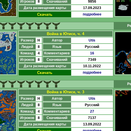
Игроков
8
Скачиваний
9856
Дата размещения карты
17.09.2023
Скачать
подробнее
Ре
Война в Ютисе, ч. 4
Размер
H
Автор
Utis
Людей
8
Язык
Русский
Команд
4
Комментариев
16
Игроков
8
Скачиваний
7349
Дата размещения карты
10.11.2022
Скачать
подробнее
Ре
Война в Ютисе, ч. 3
Размер
H
Автор
Utis
Людей
8
Язык
Русский
Команд
4
Комментариев
27
Игроков
8
Скачиваний
7137
Дата размещения карты
13.09.2022
Скачать
подробнее