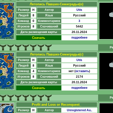
Летопись Павших-Семиградье(о)
Размер
H
Автор
Utis
Людей
8
Язык
Русский
Команд
0
Комментариев
3
Игроков
8
Скачиваний
5442
Дата размещения карты
20.11.2024
Скачать
подробнее
Ре
Летопись Павших-Семиградье(с)
Размер
H
Автор
Utis
Людей
8
Язык
Русский
Команд
4
Комментариев
нет (
оставить
)
Игроков
8
Скачиваний
2174
Дата размещения карты
20.11.2024
Скачать
подробнее
Ре
Profit and Loss or Reconquest_
Размер
H
Автор
Unregistered Au..