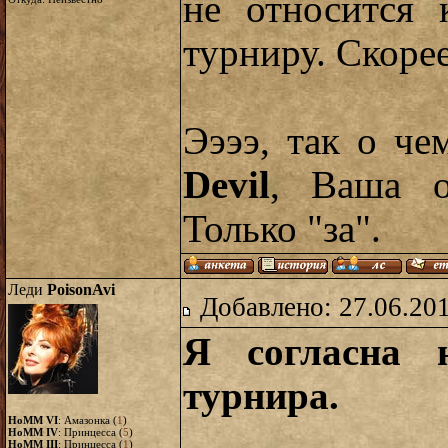
не относится 
турниру. Скорее
Ээээ, так о че
Devil
, Ваша о
Только "за".
Леди
PoisonAvi
Добавлено: 27.06.20
Я согласна н
турнира.
HoMM VI
: Амазонка (
1
)
HoMM IV
: Принцесса (
5
)
HoMM III
: Принцесса (
1
)