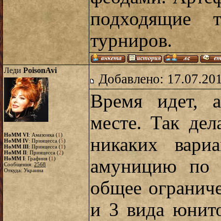
подходящие 
турниров.
Леди
PoisonAvi
Добавлено: 17.07.20
Время идет, 
месте. Так дел
HoMM VI
: Амазонка (
1
)
никаких вариа
HoMM IV
: Принцесса (
5
)
HoMM III
: Принцесса (
1
)
HoMM II
: Принцесса (
2
)
HoMM I
: Графиня (
1
)
амуницию по 
Сообщения:
2568
Откуда: Украина
общее ограниче
и 3 вида юнит