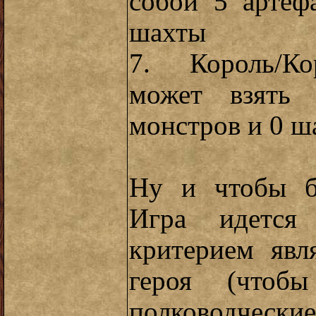
собой 5 артеф
шахты
7. Король/Кор
может взять 
монстров и 0 ш
Ну и чтобы б
Игра идется
критерием явл
героя (чтоб
полководчески