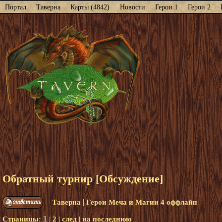
Портал
Таверна
Карты (4842)
Новости
Герои 1
Герои 2
Обратный турнир [Обсуждение]
|
Таверна
Герои Меча и Магии 4 оффлайн
1
Страницы:
|
2
|
след
|
на последнюю