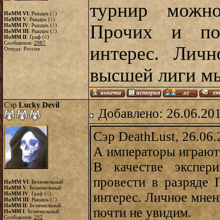
турнир можно
HoMM VI
: Рыцарь (
1
)
HoMM V
: Рыцарь (
1
)
Прочих и пос
HoMM IV
: Рыцарь (
1
)
HoMM III
: Рыцарь (
2
)
HoMM II
: Граф (
6
)
Сообщения:
2987
интерес. Личн
Откуда: Россия
высшей лиги мы
Сэр
Lucky Devil
Добавлено: 26.06.20
Сэр DeathLust, 26.06.
А императоры играют 
В качестве экспер
провести в разряде 
HoMM VI
: Безземельный
HoMM V
: Безземельный
интерес. Личное мнен
HoMM IV
: Граф (
6
)
HoMM III
: Рыцарь (
1
)
HoMM II
: Безземельный
почти не увидим.
HoMM I
: Безземельный
Сообщения:
292