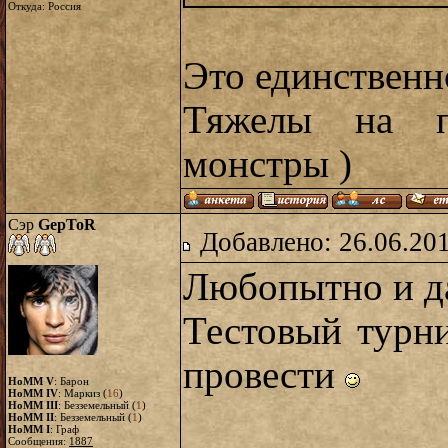
Откуда: Россия
Это единственн
Тяжелы на п
монстры )
Сэр
GepToR
Добавлено: 26.06.20
Любопытно и д
Тестовый турн
провести
HoMM V
: Барон
HoMM IV
: Маркиз (
16
)
HoMM III
: Безземельный (
1
)
HoMM II
: Безземельный (
1
)
HoMM I
: Граф
Сообщения:
1887