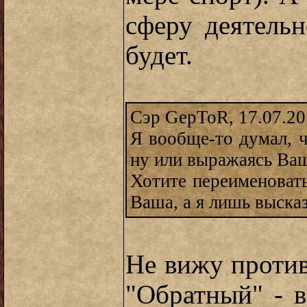
сферу деятельн
будет.
Сэр GepToR, 17.07.20
Я вообще-то думал, ч
ну или выражаясь Ва
Хотите переименовать
Ваша, а я лишь высказ
Не вижу против
"Обратный" - 