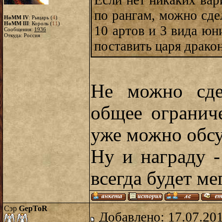
Если нет никаких вар
по рангам, можно сде
HoMM IV
: Рыцарь (
4
)
HoMM III
: Король (
11
)
10 артов и 3 вида юн
Сообщения:
1936
Откуда: Россия
поставить царя дракон
Не можно сде
общее ограни
уже можно обсу
Ну и награду -
всегда будет ме
Сэр
GepToR
Добавлено: 17.07.20