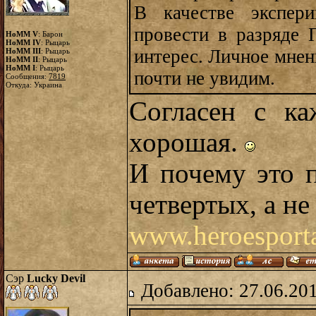
В качестве экспер
провести в разряде 
HoMM V
: Барон
HoMM IV
: Рыцарь
интерес. Личное мнен
HoMM III
: Рыцарь
HoMM II
: Рыцарь
HoMM I
: Рыцарь
почти не увидим.
Сообщения:
7819
Откуда: Украина
Согласен с к
хорошая.
И почему это 
четвертых, а не 
www.heroesporta
Сэр
Lucky Devil
Добавлено: 27.06.20