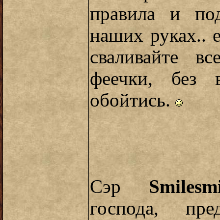
правила и под
наших руках.. 
сваливайте в
феечки, без
обойтись.
Сэр
Smilesmi
господа, пр