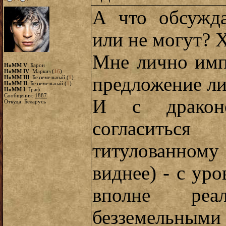
А что обсужд
или не могут? Х
Мне лично имп
HoMM V
: Барон
HoMM IV
: Маркиз (
16
)
предложение ли
HoMM III
: Безземельный (
1
)
HoMM II
: Безземельный (
1
)
HoMM I
: Граф
Сообщения:
1887
И с дракон
Откуда: Беларусь
согласитьс
титулованно
виднее) - с ур
вполне реа
безземельными