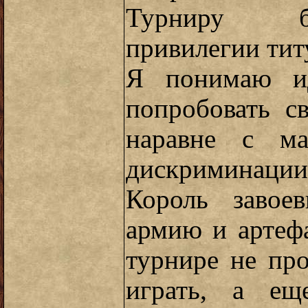
Турниру бу
привилегии тит
Я понимаю и
попробовать с
наравне с ма
дискриминации 
Король завоев
армию и артефа
турнире не пр
играть, а ещ