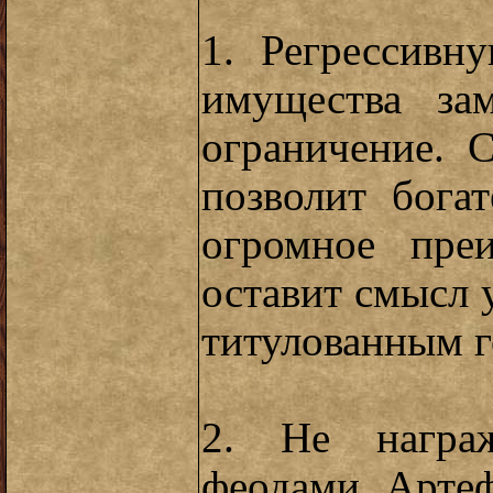
1. Регрессивн
имущества за
ограничение. 
позволит бога
огромное пре
оставит смысл 
титулованным г
2. Не награж
феодами. Арте