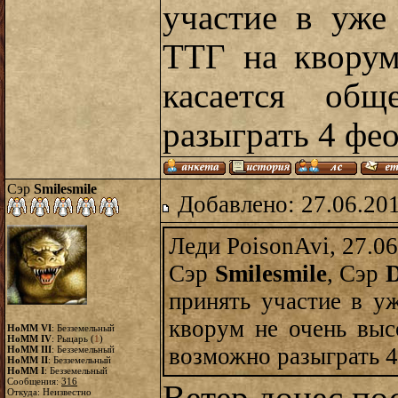
участие в уже
ТТГ на кворум
касается общ
разыграть 4 фео
Сэр
Smilesmile
Добавлено: 27.06.20
Леди PoisonAvi, 27.06
Сэр
Smilesmile
, Сэр
D
принять участие в у
кворум не очень высо
HoMM VI
: Безземельный
HoMM IV
: Рыцарь (
1
)
возможно разыграть 4
HoMM III
: Безземельный
HoMM II
: Безземельный
HoMM I
: Безземельный
Сообщения:
316
Откуда: Неизвестно