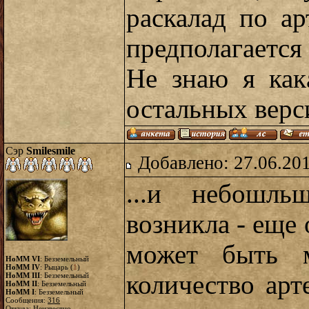
раскалад по а
предполагается 
Не знаю я как
остальных верс
Сэр
Smilesmile
Добавлено: 27.06.20
...и небошль
возникла - еще
может быть м
HoMM VI
: Безземельный
HoMM IV
: Рыцарь (
1
)
количество арт
HoMM III
: Безземельный
HoMM II
: Безземельный
HoMM I
: Безземельный
Сообщения:
316
Откуда: Неизвестно