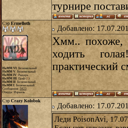
турнире постави
Сэр
Ermelloth
Добавлено: 17.07.20
Хмм.. похоже,
ходить голая
практический 
HoMM VI
: Безземельный
HoMM V
: Безземельный
HoMM IV
: Рыцарь
HoMM III
: Граф (
1
)
HoMM II
: Безземельный
HoMM I
: Безземельный
Сообщения:
5823
Откуда: Израиль
Сэр
Crazy Kolobok
Добавлено: 17.07.20
Леди PoisonAvi, 17.07