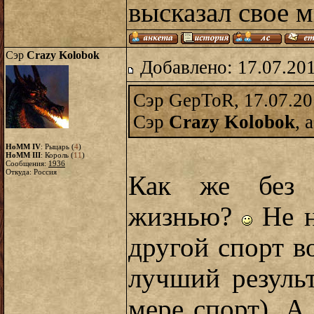
высказал свое м
Сэр
Crazy Kolobok
Добавлено: 17.07.20
Сэр GepToR, 17.07.20
Сэр
Crazy Kolobok
, 
HoMM IV
: Рыцарь (
4
)
HoMM III
: Король (
11
)
Сообщения:
1936
Откуда: Россия
Как же без 
жизнью?
Не н
другой спорт в
лучший результ
мере спорт). 