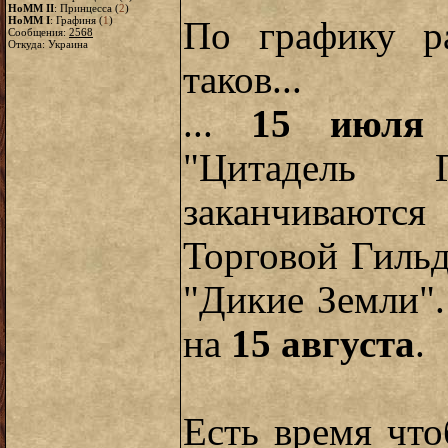
HoMM II
: Принцесса (
2
)
HoMM I
: Графиня (
1
)
По графику р
Сообщения:
2568
Откуда: Украина
таков...
...
15 июля
б
"Цитадель 
заканчивают
Торговой Гильд
"Дикие Земли"
на
15 августа
.
Есть время чт