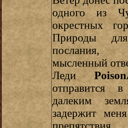
Ветер донес по
одного из Ч
окрестных го
Природы для
послания, 
мысленный отве
Леди
Poison
отправится 
далеким земл
задержит меня
препятств