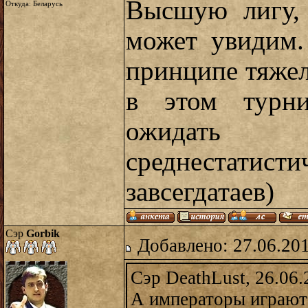
Высшую лигу,
Откуда: Беларусь
может увидим.
принципе тяжел
в этом турн
ожидать
среднестатис
завсегдатаев)
Сэр
Gorbik
Добавлено: 27.06.20
Сэр DeathLust, 26.06.
А императоры играют 