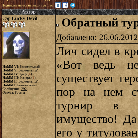
Подписывайтесь на наши группы:
Автор
Сэр
Lucky Devil
Обратный тур
Добавлено: 26.06.2012
Лич сидел в кр
«Вот ведь не
HoMM VI
: Безземельный
HoMM V
: Безземельный
существует гер
HoMM IV
: Граф (
6
)
HoMM III
: Рыцарь (
1
)
HoMM II
: Безземельный
HoMM I
: Безземельный
пор на нем су
Сообщения:
292
Откуда: Россия
турнир в ко
имущество! Да
его у титулова