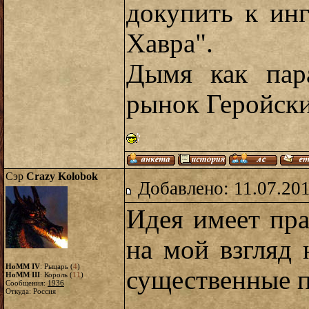
докупить к ин
Хавра".
Дымя как пара
рынок Геройски
Сэр
Crazy Kolobok
Добавлено: 11.07.20
Идея имеет пра
на мой взгляд
HoMM IV
: Рыцарь (
4
)
существенные п
HoMM III
: Король (
11
)
Сообщения:
1936
Откуда: Россия