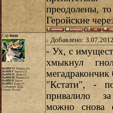
преодолены, то
Геройские чере
Сэр
loom
Добавлено: 3.07.2012
- Ух, с имущест
хмыкнул гно
HoMM VI
: Маркиз (
8
)
мегадракончик 
HoMM V
: Барон (
1
)
HoMM IV
: Граф (
1
)
HoMM III
: Рыцарь (
1
)
HoMM II
: Барон
"Кстати", - п
HoMM I
: Граф (
8
)
Сообщения:
8781
Откуда: Россия
привалило за
можно снова 