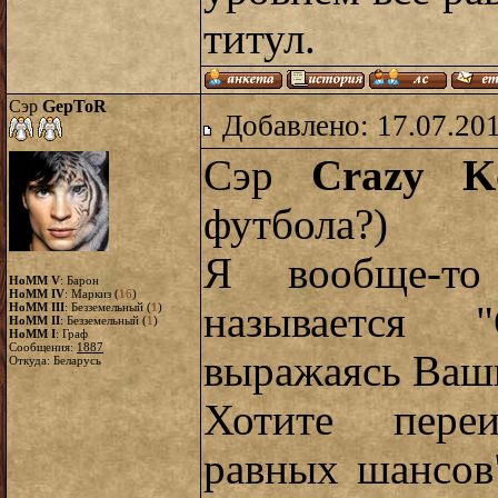
титул.
Сэр
GepToR
Добавлено: 17.07.20
Сэр
Crazy K
футбола?)
Я вообще-то
HoMM V
: Барон
HoMM IV
: Маркиз (
16
)
называется 
HoMM III
: Безземельный (
1
)
HoMM II
: Безземельный (
1
)
HoMM I
: Граф
Сообщения:
1887
выражаясь Ваш
Откуда: Беларусь
Хотите пере
равных шансов