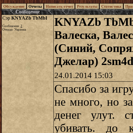
Обсуждение
Отчеты
Написать отчет
Результаты
Статистика
Пра
Сообщение
Сэр
KNYAZb TbMbI
KNYAZb TbMbI
Сообщения:
2
Откуда: Украина
Валеска, Валес
(Синий, Сопря
Джелар) 2sm4d
24.01.2014 15:03
Спасибо за игр
не много, но з
денег улут. с
убивать. до 