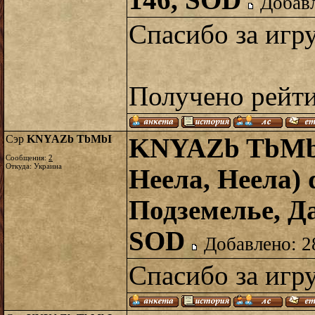
146, SOD
Добавл
Спасибо за игр
Получено рейт
Сэр
KNYAZb TbMbI
KNYAZb TbMbI
Сообщения:
2
Откуда: Украина
Неела, Неела) 
Подземелье, Да
SOD
Добавлено: 2
Спасибо за игр