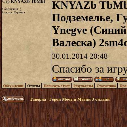
Сэр
KNYAZb TbMbI
KNYAZb TbMbI
Сообщения:
2
Откуда: Украина
Подземелье, Гу
Ynegve (Синий,
Валеска) 2sm4d
30.01.2014 20:48
Спасибо за игр
Обсуждение
Отчеты
Написать отчет
Результаты
Статистика
Пра
|
Таверна
Герои Меча и Магии 3 онлайн