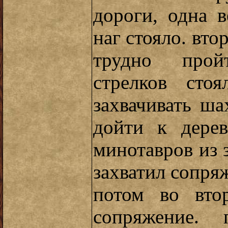
дороги, одна 
наг стояло. вто
трудно прой
стрелков сто
захвачивать ш
дойти к дерев
минотавров из 
захватил сопряж
потом во вто
сопряжение. 