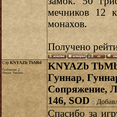
замок. 50 гри
мечников 12 к
монахов.
Получено рейт
Сэр
KNYAZb TbMbI
KNYAZb TbMbI
Сообщения:
2
Откуда: Украина
Гуннар, Гунна
Сопряжение, Л
146, SOD
Добавл
Спасибо за игр