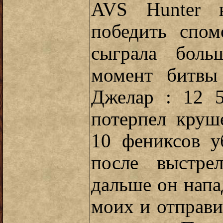
AVS Hunter 
победить спо
сыграла боль
момент битвы
Джелар : 12 
потерпел круш
10 фениксов у
после выстре
дальше он напа
моих и отправи