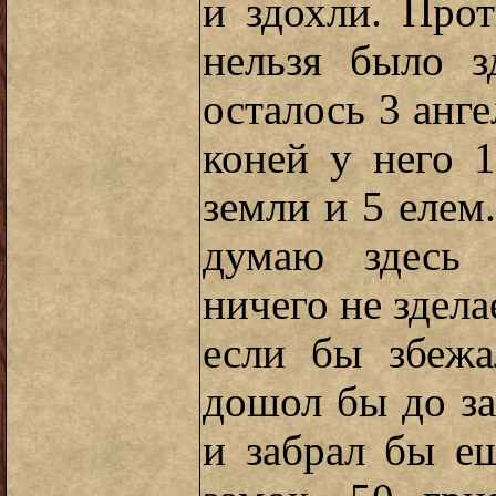
и здохли. Про
нельзя было з
осталось 3 анге
коней у него 
земли и 5 елем.
думаю здесь 
ничего не здела
если бы збежа
дошол бы до за
и забрал бы е