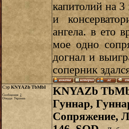
капитолий на 3 
и консервато
ангела. в ето 
мое одно сопр
догнал и выигр
соперник здался
Сэр
KNYAZb TbMbI
KNYAZb TbMbI
Сообщения:
2
Откуда: Украина
Гуннар, Гунна
Сопряжение, Л