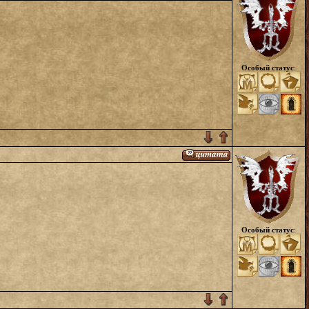
Особый статус
:
Особый статус
: