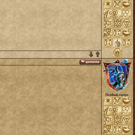
Особый статус
: