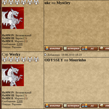
ukc
на
Myst3ry
HoMM IV
: Безземельный
HoMM III
: Барон (
3
)
HoMM II
: Маркиз (
9
)
Сообщения:
5308
Откуда: Украина
Сэр
Werky
Добавлено: 19.08.2010 18:23
ODYSSEY
на
Mourinho
HoMM IV
: Безземельный
HoMM III
: Барон (
3
)
HoMM II
: Маркиз (
9
)
Сообщения:
5308
Откуда: Украина