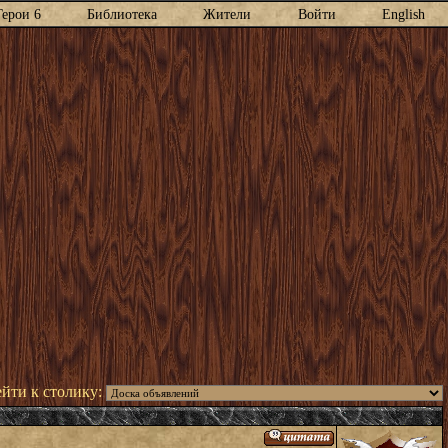
Герои 6
Библиотека
Жители
Войти
English
йти к столику: