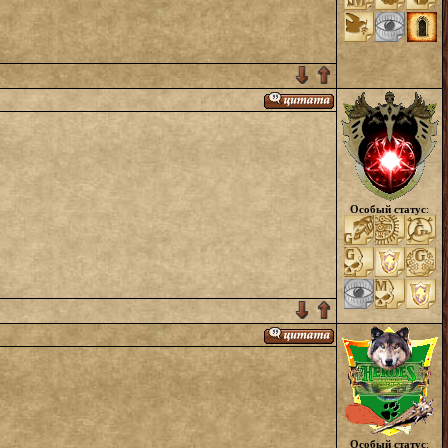
Особый статус
:
Особый статус
: