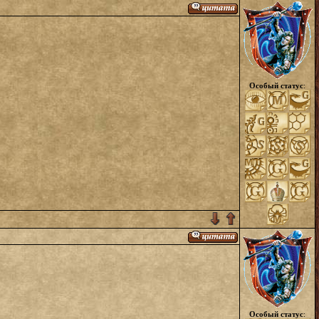
Особый статус
:
Особый статус
: