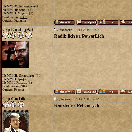
HoMM IV
: Безземельный
HoMM III
: Барон (
3
)
HoMM II
: Маркиз (
9
)
Сообщения:
5308
Откуда: Украина
Сэр
DmitriyAS
Добавлено: 13.11.2010 10:02
Radik-lich
на
PowerLich
HoMM III
: Император (
68
)
HoMM II
: Граф (
6
)
HoMM I
: Рыцарь (
1
)
Сообщения:
3044
Откуда: Россия
Сэр
Gorbik
Добавлено: 15.11.2010 12:12
Kanzler
на
Pet cor ych