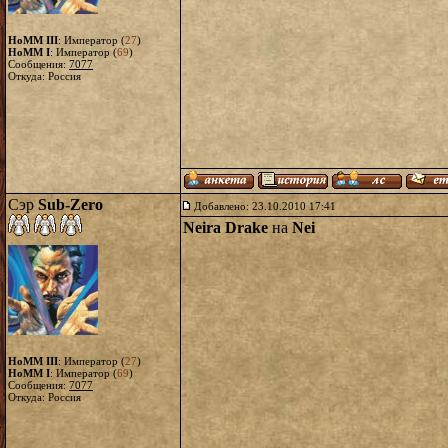
HoMM III
: Император (
27
)
HoMM I
: Император (
69
)
Сообщения:
7077
Откуда: Россия
Сэр
Sub-Zero
Добавлено: 23.10.2010 17:41
Neira Drake
на
Nei
HoMM III
: Император (
27
)
HoMM I
: Император (
69
)
Сообщения:
7077
Откуда: Россия