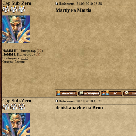
Сэр
Sub-Zero
Добавлено: 21.09.2010 08:58
Martiy
на
Martia
HoMM III
: Император (
27
)
HoMM I
: Император (
69
)
Сообщения:
7077
Откуда: Россия
Сэр
Sub-Zero
Добавлено: 20.10.2010 19:31
deniskapavlov
на
Bron