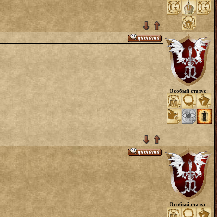
Особый статус
:
Особый статус
: