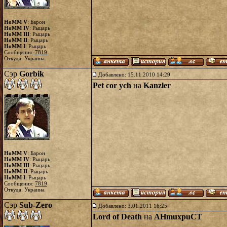
HoMM V
: Барон
HoMM IV
: Рыцарь
HoMM III
: Рыцарь
HoMM II
: Рыцарь
HoMM I
: Рыцарь
Сообщения:
7819
Откуда: Украина
Сэр
Gorbik
Добавлено: 15.11.2010 14:29
Pet cor ych
на
Kanzler
HoMM V
: Барон
HoMM IV
: Рыцарь
HoMM III
: Рыцарь
HoMM II
: Рыцарь
HoMM I
: Рыцарь
Сообщения:
7819
Откуда: Украина
Сэр
Sub-Zero
Добавлено: 3.01.2011 16:25
Lord of Death
на
AHmuxpuCT