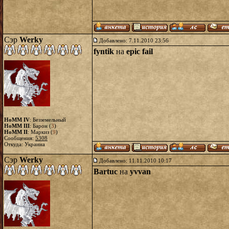
Сэр
Werky
Добавлено: 7.11.2010 23:56
fyntik
на
epic fail
HoMM IV
: Безземельный
HoMM III
: Барон (
3
)
HoMM II
: Маркиз (
9
)
Сообщения:
5308
Откуда: Украина
Сэр
Werky
Добавлено: 11.11.2010 10:17
Bartuc
на
yvvan