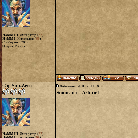
HoMM III
: Император (
27
)
HoMM I
: Император (
69
)
Сообщения:
7077
Откуда: Россия
Сэр
Sub-Zero
Добавлено: 20.01.2011 18:55
Simuran
на
Asturiel
HoMM III
: Император (
27
)
HoMM I
: Император (
69
)