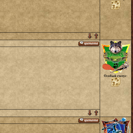
Особый статус
: