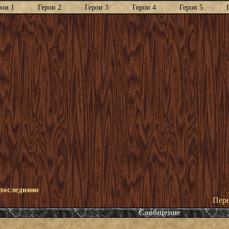
рои 1
Герои 2
Герои 3
Герои 4
Герои 5
 последнюю
Пере
Сообщение