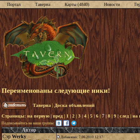
Портал
Таверна
Карты (4840)
Новости
Ге
Переименованы следующие ники!
|
Таверна
Доска объявлений
7
Страницы:
на первую
|
пред
|
1
|
2
|
3
|
4
|
5
|
6
|
|
8
|
9
|
след
|
на
Подписывайтесь на наши группы:
Автор
Сэр
Werky
Добавлено: 7.06.2010 12:17