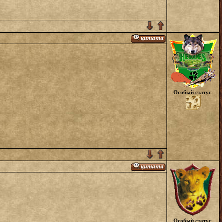
Особый статус
:
Особый статус
: