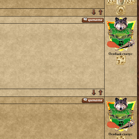
Особый статус
:
Особый статус
: