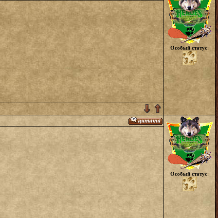
Особый статус
:
Особый статус
: