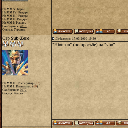
HoMM V
: Барон
HoMM IV
: Рыцарь
HoMM III
: Рыцарь
HoMM II
: Рыцарь
HoMM I
: Рыцарь
Сообщения:
7819
Откуда: Украина
Сэр
Sub-Zero
Добавлено: 17.03.2009 19:30
"Hintman" (по просьбе) на "vbn".
HoMM III
: Император (
27
)
HoMM I
: Император (
69
)
Сообщения:
7077
Откуда: Россия