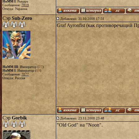
HoMM I
: Рыцарь
Сообщения:
7819
Откуда: Украина
Сэр
Sub-Zero
Добавлено: 31.10.2008 17:51
Graf Ayronfist (как противоречащий Пр
HoMM III
: Император (
27
)
HoMM I
: Император (
69
)
Сообщения:
7077
Откуда: Россия
Сэр
Gorbik
Добавлено: 23.11.2008 23:48
"Old God" на "Noon".