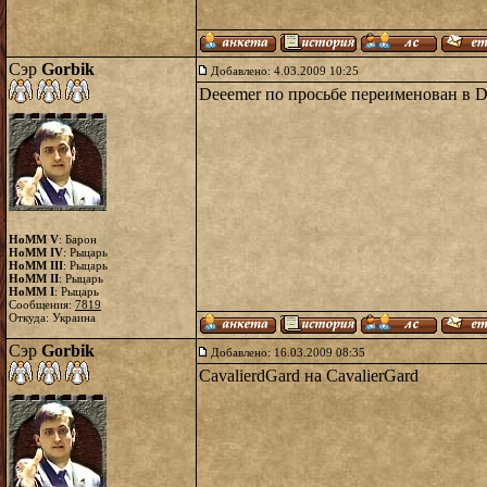
Сэр
Gorbik
Добавлено: 4.03.2009 10:25
Deeemer по просьбе переименован в 
HoMM V
: Барон
HoMM IV
: Рыцарь
HoMM III
: Рыцарь
HoMM II
: Рыцарь
HoMM I
: Рыцарь
Сообщения:
7819
Откуда: Украина
Сэр
Gorbik
Добавлено: 16.03.2009 08:35
CavalierdGard на CavalierGard