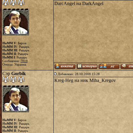
DarcAngel на DarkAngel
HoMM V
: Барон
HoMM IV
: Рыцарь
HoMM III
: Рыцарь
HoMM II
: Рыцарь
HoMM I
: Рыцарь
Сообщения:
7819
Откуда: Украина
Сэр
Gorbik
Добавлено: 28.10.2008 15:28
Kreg-Heg на ник Miha_Kregov
HoMM V
: Барон
HoMM IV
: Рыцарь
HoMM III
: Рыцарь
HoMM II
: Рыцарь