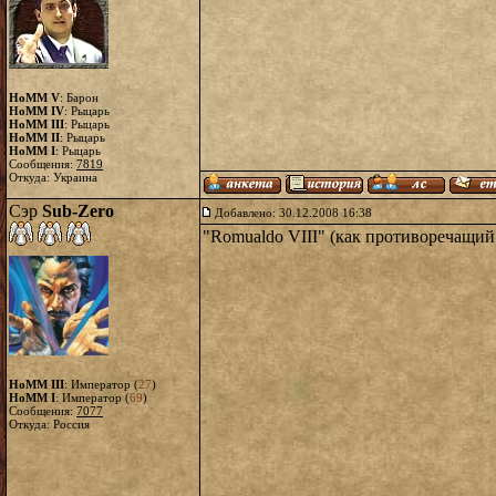
HoMM V
: Барон
HoMM IV
: Рыцарь
HoMM III
: Рыцарь
HoMM II
: Рыцарь
HoMM I
: Рыцарь
Сообщения:
7819
Откуда: Украина
Сэр
Sub-Zero
Добавлено: 30.12.2008 16:38
"Romualdo VIII" (как противоречащий
HoMM III
: Император (
27
)
HoMM I
: Император (
69
)
Сообщения:
7077
Откуда: Россия