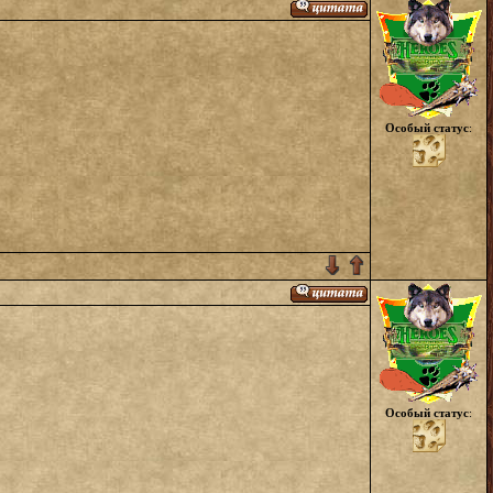
Особый статус
:
Особый статус
: