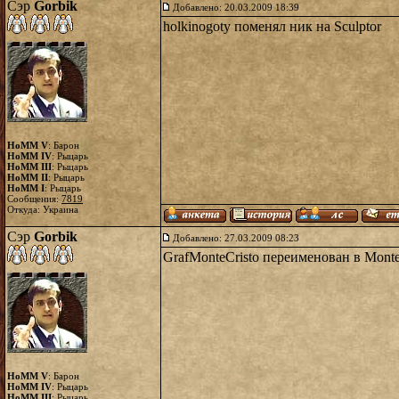
Сэр
Gorbik
Добавлено: 20.03.2009 18:39
holkinogoty поменял ник на Sculptor
HoMM V
: Барон
HoMM IV
: Рыцарь
HoMM III
: Рыцарь
HoMM II
: Рыцарь
HoMM I
: Рыцарь
Сообщения:
7819
Откуда: Украина
Сэр
Gorbik
Добавлено: 27.03.2009 08:23
GrafMonteCristo переименован в Mont
HoMM V
: Барон
HoMM IV
: Рыцарь
HoMM III
: Рыцарь