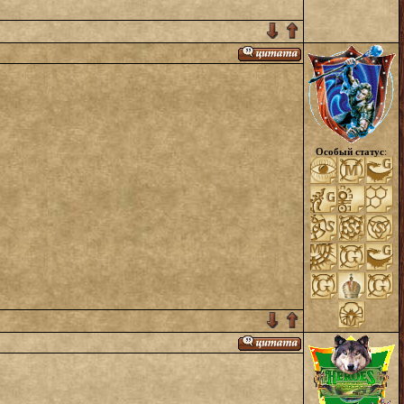
Особый статус
: