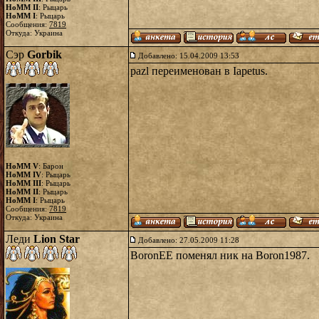
HoMM II
: Рыцарь
HoMM I
: Рыцарь
Сообщения:
7819
Откуда: Украина
Сэр
Gorbik
Добавлено: 15.04.2009 13:53
pazl переименован в Iapetus.
HoMM V
: Барон
HoMM IV
: Рыцарь
HoMM III
: Рыцарь
HoMM II
: Рыцарь
HoMM I
: Рыцарь
Сообщения:
7819
Откуда: Украина
Леди
Lion Star
Добавлено: 27.05.2009 11:28
BoronEE поменял ник на Boron1987.