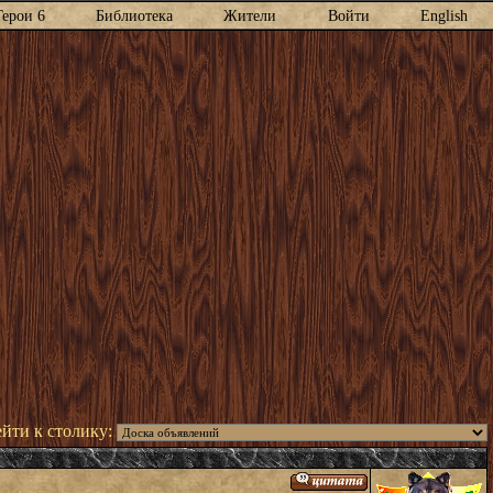
Герои 6
Библиотека
Жители
Войти
English
йти к столику: