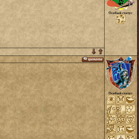
Особый статус
:
Особый статус
: