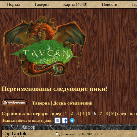
Портал
Таверна
Карты (4840)
Новости
Ге
Переименованы следующие ники!
|
Таверна
Доска объявлений
6
Страницы:
на первую
|
пред
|
1
|
2
|
3
|
4
|
5
|
|
7
|
8
|
9
|
след
|
на
Подписывайтесь на наши группы:
Автор
Сэр
Gorbik
Добавлено: 17.10.2008 21:11