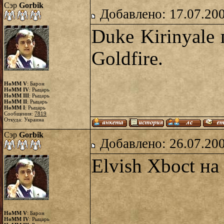
Сэр
Gorbik
Добавлено: 17.07.20
Duke Kirinyale 
Goldfire.
HoMM V
: Барон
HoMM IV
: Рыцарь
HoMM III
: Рыцарь
HoMM II
: Рыцарь
HoMM I
: Рыцарь
Сообщения:
7819
Откуда: Украина
Сэр
Gorbik
Добавлено: 26.07.20
Elvish Xboct на 
HoMM V
: Барон
HoMM IV
: Рыцарь