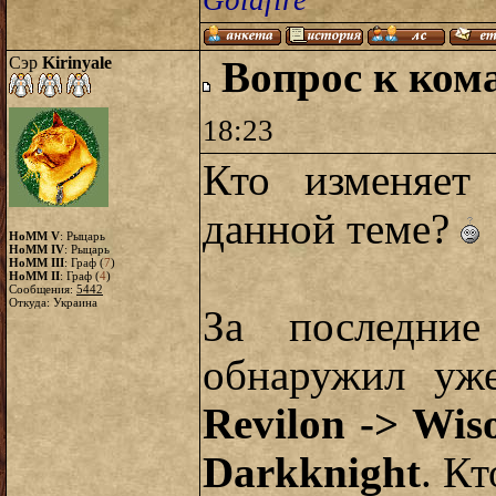
Goldfire
Сэр
Kirinyale
Вопрос к ком
18:23
Кто изменяет
данной теме?
HoMM V
: Рыцарь
HoMM IV
: Рыцарь
HoMM III
: Граф (
7
)
HoMM II
: Граф (
4
)
Сообщения:
5442
Откуда: Украина
За последние
обнаружил уже
Revilon -> Wis
Darkknight
. К