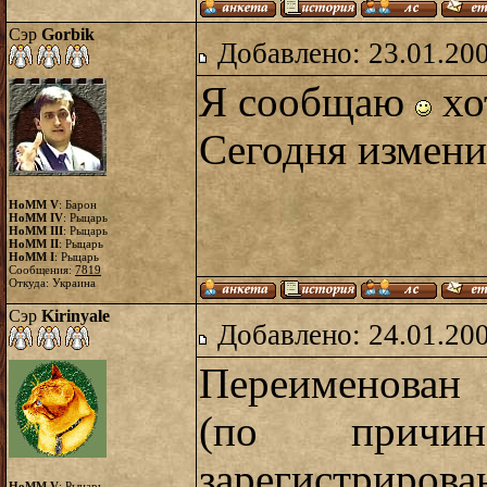
Сэр
Gorbik
Добавлено: 23.01.20
Я сообщаю
хо
Сегодня измени
HoMM V
: Барон
HoMM IV
: Рыцарь
HoMM III
: Рыцарь
HoMM II
: Рыцарь
HoMM I
: Рыцарь
Сообщения:
7819
Откуда: Украина
Сэр
Kirinyale
Добавлено: 24.01.20
Переименован 
(по причи
зарегистрирован
HoMM V
: Рыцарь