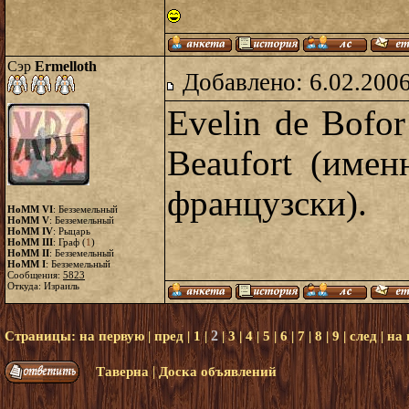
Сэр
Ermelloth
Добавлено: 6.02.2006
Evelin de Bofor
Beaufort (име
французски).
HoMM VI
: Безземельный
HoMM V
: Безземельный
HoMM IV
: Рыцарь
HoMM III
: Граф (
1
)
HoMM II
: Безземельный
HoMM I
: Безземельный
Сообщения:
5823
Откуда: Израиль
2
Страницы:
на первую
|
пред
|
1
|
|
3
|
4
|
5
|
6
|
7
|
8
|
9
|
след
|
на
|
Таверна
Доска объявлений