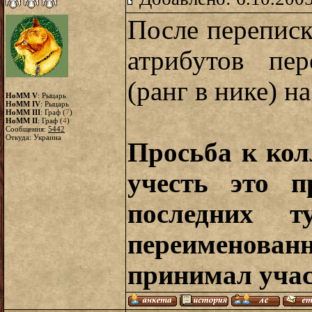
После перепис
атрибутов пер
(ранг в нике) н
HoMM V
: Рыцарь
HoMM IV
: Рыцарь
HoMM III
: Граф (
7
)
HoMM II
: Граф (
4
)
Сообщения:
5442
Откуда: Украина
Просьба к кол
учесть это п
последних т
переименован
принимал учас