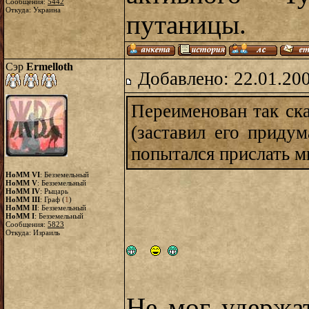
Сообщения:
5442
Откуда: Украина
путаницы.
Сэр
Ermelloth
Добавлено: 22.01.20
Переименован так с
(заставил его придум
попытался прислать м
HoMM VI
: Безземельный
HoMM V
: Безземельный
HoMM IV
: Рыцарь
HoMM III
: Граф (
1
)
HoMM II
: Безземельный
HoMM I
: Безземельный
Сообщения:
5823
Откуда: Израиль
Не мог удержа