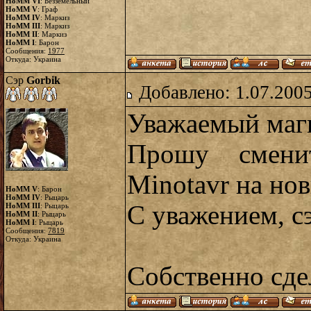
HoMM VI
: Безземельный
HoMM V
: Граф
HoMM IV
: Маркиз
HoMM III
: Маркиз
HoMM II
: Маркиз
HoMM I
: Барон
Сообщения:
1977
Откуда: Украина
Сэр
Gorbik
Добавлено: 1.07.2005
Уважаемый маги
Прошу смени
Minotavr на нов
HoMM V
: Барон
HoMM IV
: Рыцарь
С уважением, сэ
HoMM III
: Рыцарь
HoMM II
: Рыцарь
HoMM I
: Рыцарь
Сообщения:
7819
Откуда: Украина
Собственно сд