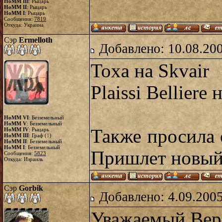
HoMM III
: Рыцарь
HoMM II
: Рыцарь
HoMM I
: Рыцарь
Сообщения:
7819
Откуда: Украина
Сэр
Ermelloth
Добавлено: 10.08.20
Toxa на Skvair
Plaissi Belliere
HoMM VI
: Безземельный
HoMM V
: Безземельный
Также просила 
HoMM IV
: Рыцарь
HoMM III
: Граф (
1
)
HoMM II
: Безземельный
HoMM I
: Безземельный
Пришлет новый
Сообщения:
5823
Откуда: Израиль
Сэр
Gorbik
Добавлено: 4.09.2005
Уважаемый Вер