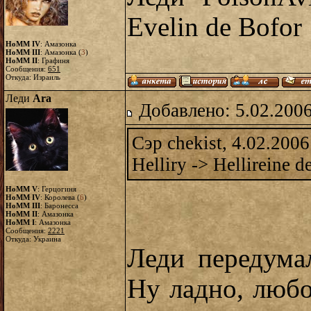
Evelin de Bofor
HoMM IV
: Амазонка
HoMM III
: Амазонка (
3
)
HoMM II
: Графиня
Сообщения:
651
Откуда: Израиль
Леди
Ara
Добавлено: 5.02.2006
Сэр chekist, 4.02.2006
Helliry -> Hellireine
HoMM V
: Герцогиня
HoMM IV
: Королева (
6
)
HoMM III
: Баронесса
HoMM II
: Амазонка
HoMM I
: Амазонка
Сообщения:
2221
Откуда: Украина
Леди передумал
Ну ладно, любо