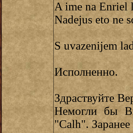
A ime na Enriel l
Nadejus eto ne so
S uvazenijem la
Исполненно.
Здраствуйте Ве
Немогли бы В
"Сalh". Заранее