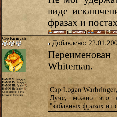
виде исключен
фразах и поста
Сэр
Kirinyale
Добавлено: 22.01.20
Переименова
Whiteman.
HoMM V
: Рыцарь
HoMM IV
: Рыцарь
HoMM III
: Граф (
7
)
Сэр Logan Warbringer,
HoMM II
: Граф (
4
)
Сообщения:
5442
Откуда: Украина
Дуче, можно это 
"забавных фразах и п