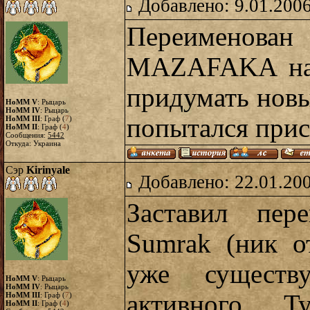
Добавлено: 9.01.2006
Переименов
MAZAFAKA на A
придумать новы
HoMM V
: Рыцарь
HoMM IV
: Рыцарь
попытался прис
HoMM III
: Граф (
7
)
HoMM II
: Граф (
4
)
Сообщения:
5442
Откуда: Украина
Сэр
Kirinyale
Добавлено: 22.01.20
Заставил пере
Sumrak (ник о
уже сущест
HoMM V
: Рыцарь
HoMM IV
: Рыцарь
активного Ty
HoMM III
: Граф (
7
)
HoMM II
: Граф (
4
)