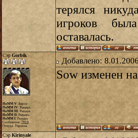
терялся никуд
игроков бы
оставалась.
Сэр
Gorbik
Добавлено: 8.01.2006
Sow изменен на
HoMM V
: Барон
HoMM IV
: Рыцарь
HoMM III
: Рыцарь
HoMM II
: Рыцарь
HoMM I
: Рыцарь
Сообщения:
7819
Откуда: Украина
Сэр
Kirinyale