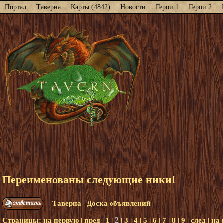
Портал
Таверна
Карты (4842)
Новости
Герои 1
Герои 2
Переименованы следующие ники!
|
Таверна
Доска объявлений
2
Страницы:
на первую
|
пред
|
1
|
|
3
|
4
|
5
|
6
|
7
|
8
|
9
|
след
|
на