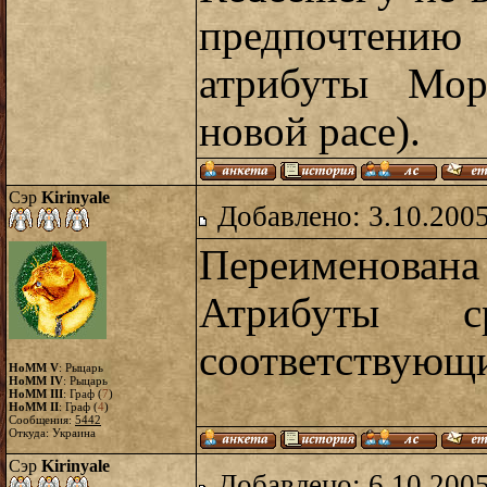
предпочтению
атрибуты Мор
новой расе).
Сэр
Kirinyale
Добавлено: 3.10.2005
Переименована л
Атрибуты с
соответствующ
HoMM V
: Рыцарь
HoMM IV
: Рыцарь
HoMM III
: Граф (
7
)
HoMM II
: Граф (
4
)
Сообщения:
5442
Откуда: Украина
Сэр
Kirinyale
Добавлено: 6.10.2005