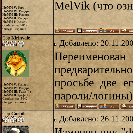
MelVik (что оз
HoMM V
: Барон
HoMM IV
: Рыцарь
HoMM III
: Рыцарь
HoMM II
: Рыцарь
HoMM I
: Рыцарь
Сообщения:
7819
Откуда: Украина
Сэр
Kirinyale
Добавлено: 20.11.20
Переименова
предварительн
просьбе две е
HoMM V
: Рыцарь
HoMM IV
: Рыцарь
пароли/логины)
HoMM III
: Граф (
7
)
HoMM II
: Граф (
4
)
Сообщения:
5442
Откуда: Украина
Сэр
Gorbik
Добавлено: 26.11.20
Изменен ник "d