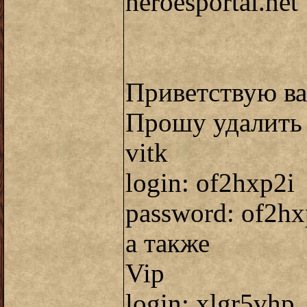
heroesportal.net
Приветствую ва
Прошу удалить 
vitk
login: of2hxp2i
password: of2hx
а также
Vip
login: xlgr5vhp