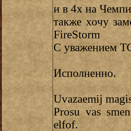
и в 4х на Чемп
также хочу зам
FireStorm
С уважением 
Исполненно.
Uvazaemij magis
Prosu vas smen
elfof.