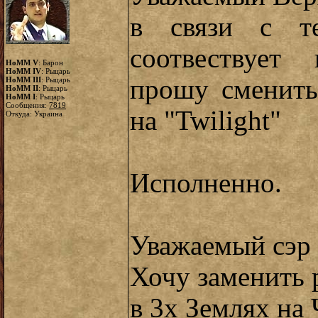
в связи с т
соотвествует 
HoMM V
: Барон
HoMM IV
: Рыцарь
прошу сменить 
HoMM III
: Рыцарь
HoMM II
: Рыцарь
HoMM I
: Рыцарь
Сообщения:
7819
на "Twilight"
Откуда: Украина
Исполненно.
Уважаемый сэр 
Хочу заменить 
в 3х Землях на