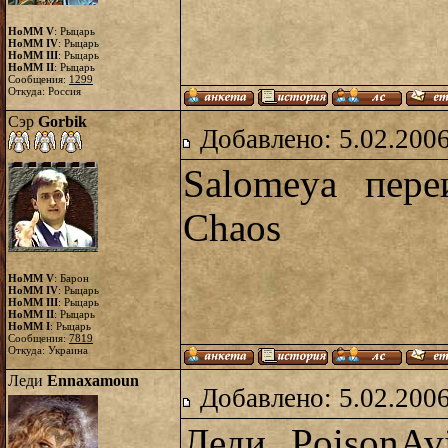
HoMM V
: Рыцарь
HoMM IV
: Рыцарь
HoMM III
: Рыцарь
HoMM II
: Рыцарь
Сообщения:
1299
Откуда: Россия
Сэр
Gorbik
Добавлено: 5.02.2006
Salomeya пере
Chaos
HoMM V
: Барон
HoMM IV
: Рыцарь
HoMM III
: Рыцарь
HoMM II
: Рыцарь
HoMM I
: Рыцарь
Сообщения:
7819
Откуда: Украина
Леди
Ennaxamoun
Добавлено: 5.02.2006
Леди PoisonAv