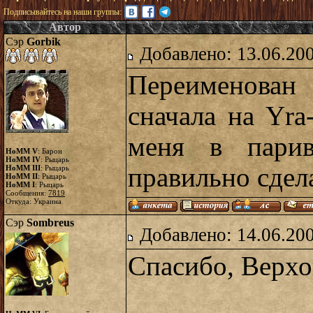
Подписывайтесь на наши группы:
Автор
Сэр
Gorbik
Добавлено: 13.06.20
Переименован 
сначала на Yra
меня в парив
HoMM V
: Барон
HoMM IV
: Рыцарь
правильно сдел
HoMM III
: Рыцарь
HoMM II
: Рыцарь
HoMM I
: Рыцарь
Сообщения:
7819
Откуда: Украина
Сэр
Sombreus
Добавлено: 14.06.20
Спасибо, Верхо