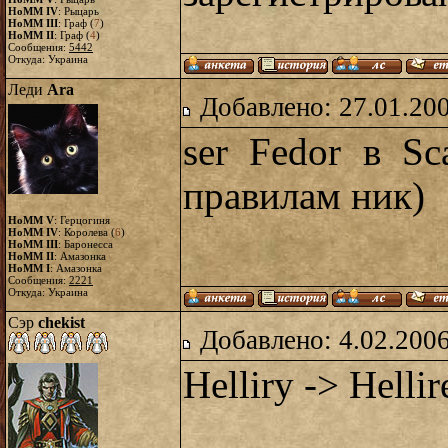
HoMM IV
: Рыцарь
HoMM III
: Граф (
7
)
HoMM II
: Граф (
4
)
Сообщения:
5442
Откуда: Украина
Леди
Ara
Добавлено: 27.01.20
ser Fedor в S
правилам ник)
HoMM V
: Герцогиня
HoMM IV
: Королева (
6
)
HoMM III
: Баронесса
HoMM II
: Амазонка
HoMM I
: Амазонка
Сообщения:
2221
Откуда: Украина
Сэр
chekist
Добавлено: 4.02.2006
Helliry -> Hell