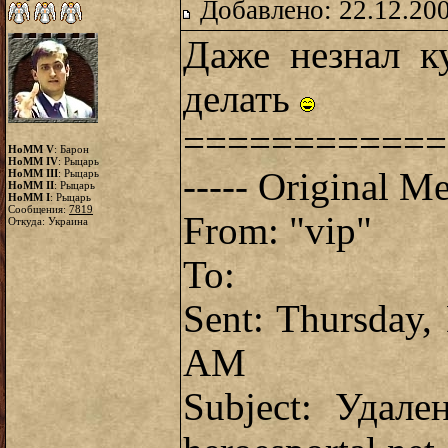
Добавлено: 22.12.20
Даже незнал к
делать
============
HoMM V
: Барон
HoMM IV
: Рыцарь
----- Original Me
HoMM III
: Рыцарь
HoMM II
: Рыцарь
HoMM I
: Рыцарь
Сообщения:
7819
From: "vip"
Откуда: Украина
To:
Sent: Thursday,
AM
Subject: Удал