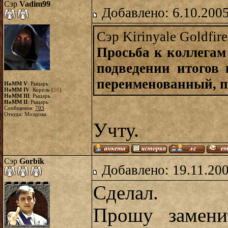
Сэр
Vadim99
Добавлено: 6.10.2005
Сэр Kirinyale Goldfire
Просьба к коллегам
подведении итогов 
переименованный, по
HoMM V
: Рыцарь
HoMM IV
: Король (
10
)
HoMM III
: Рыцарь
HoMM II
: Рыцарь
Сообщения:
703
Откуда: Молдова
Учту.
Сэр
Gorbik
Добавлено: 19.11.20
Сделал.
Прошу замени