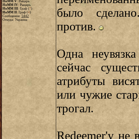
HoMM V
: Рыцарь
HoMM IV
: Рыцарь
было сделано
HoMM III
: Граф (
7
)
HoMM II
: Граф (
4
)
Сообщения:
5442
Откуда: Украина
против.
Одна неувязка
сейчас сущес
атрибуты вися
или чужие стар
трогал.
Redeemer'у не 