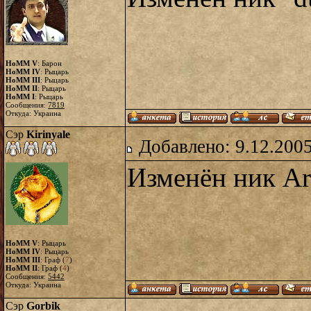
HoMM V
: Барон
HoMM IV
: Рыцарь
HoMM III
: Рыцарь
HoMM II
: Рыцарь
HoMM I
: Рыцарь
Сообщения:
7819
Откуда: Украина
Сэр
Kirinyale
Добавлено: 9.12.2005
Изменён ник Ari
HoMM V
: Рыцарь
HoMM IV
: Рыцарь
HoMM III
: Граф (
7
)
HoMM II
: Граф (
4
)
Сообщения:
5442
Откуда: Украина
Сэр
Gorbik