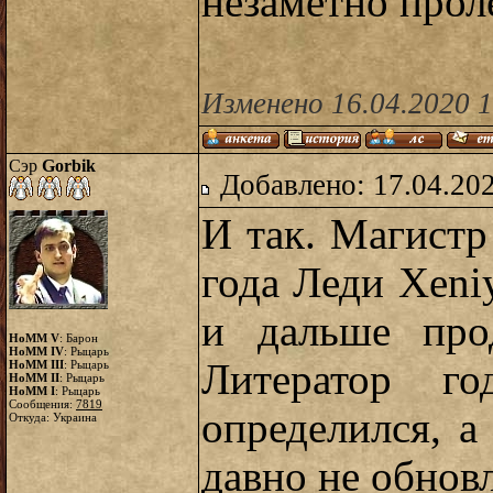
незаметно прол
Изменено 16.04.2020 1
Сэр
Gorbik
Добавлено: 17.04.20
И так. Магистр 
года Леди Xeni
и дальше про
HoMM V
: Барон
HoMM IV
: Рыцарь
Литератор г
HoMM III
: Рыцарь
HoMM II
: Рыцарь
HoMM I
: Рыцарь
Сообщения:
7819
определился, а
Откуда: Украина
давно не обновл