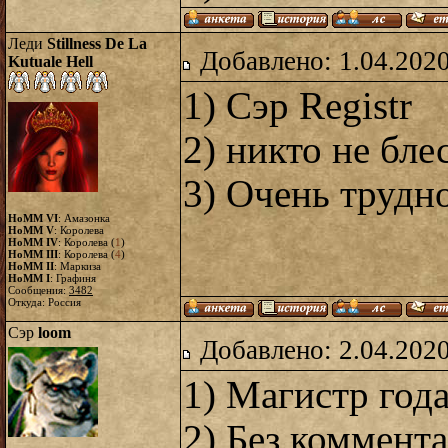
Леди
Stillness De La
Добавлено: 1.04.2020
Kutuale Hell
1) Сэр Registr
2) никто не бл
3) Очень трудно
HoMM VI
: Амазонка
HoMM V
: Королева
HoMM IV
: Королева (
1
)
HoMM III
: Королева (
4
)
HoMM II
: Маркиза
HoMM I
: Графиня
Сообщения:
3482
Откуда: Россия
Сэр
loom
Добавлено: 2.04.2020
1) Магистр года 
2) Без коммент