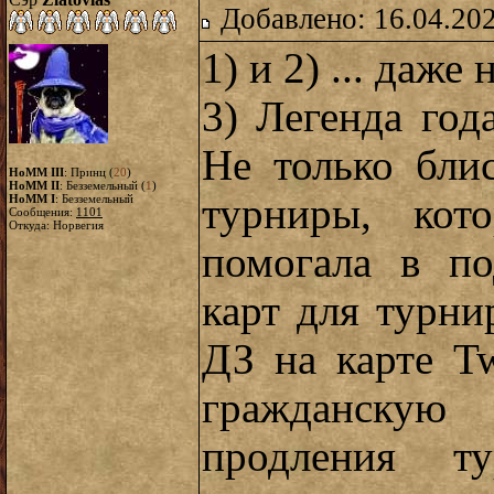
Добавлено: 16.04.20
1) и 2) ... даже 
3) Легенда год
Не только бли
HoMM III
: Принц (
20
)
HoMM II
: Безземельный (
1
)
турниры, кот
HoMM I
: Безземельный
Сообщения:
1101
Откуда: Норвегия
помогала в п
карт для турн
ДЗ на карте Tw
гражданскую
продления т