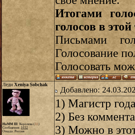
свое мнение.
Итогами голо
голосов в этой 
Письмами гол
Голосование по
Голосовать мож
Леди
Xeniya Sobchak
Добавлено: 24.03.20
1) Магистр года 
2) Без коммент
HoMM III
: Королева (
31
)
3) Можно в этот
Сообщения:
1032
Откуда: Россия