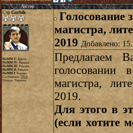
Автор
Сэр
Gorbik
Голосование 
магистра, лите
2019
Добавлено: 15.
Предлагаем В
HoMM V
: Барон
HoMM IV
: Рыцарь
голосовании 
HoMM III
: Рыцарь
HoMM II
: Рыцарь
HoMM I
: Рыцарь
Сообщения:
7819
магистра, лит
Откуда: Украина
2019.
Для этого в э
(если хотите 