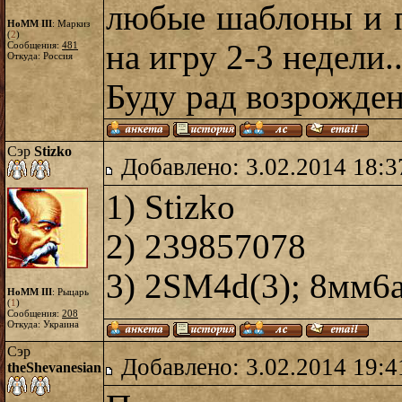
любые шаблоны и п
HoMM III
: Маркиз
(
2
)
на игру 2-3 недели.
Сообщения:
481
Откуда: Россия
Буду рад возрожде
Сэр
Stizko
Добавлено: 3.02.2014 18:3
1) Stizko
2) 239857078
3) 2SM4d(3); 8мм6
HoMM III
: Рыцарь
(
1
)
Сообщения:
208
Откуда: Украина
Сэр
Добавлено: 3.02.2014 19:4
theShevanesian