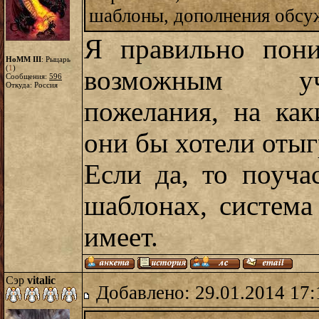
шаблоны, дополнения обсу
Я правильно пон
HoMM III
: Рыцарь
(
1
)
возможным уч
Сообщения:
596
Откуда: Россия
пожелания, на ка
они бы хотели отыг
Если да, то поуч
шаблонах, система
имеет.
Сэр
vitalic
Добавлено: 29.01.2014 17: