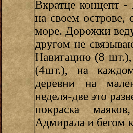
Вкратце концепт -
на своем острове, 
море. Дорожки ведут
другом не связываю
Навигацию (8 шт.),
(4шт.), на кажд
деревни на мале
неделя-две это разв
покраска маяко
Адмирала и бегом к