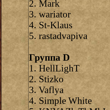
2. Mark
3. wariator
4. St-Klaus
5. rastadvapiva
Группа D
1. HellLighT
2. Stizko
3. Vaflya
4. Simple White