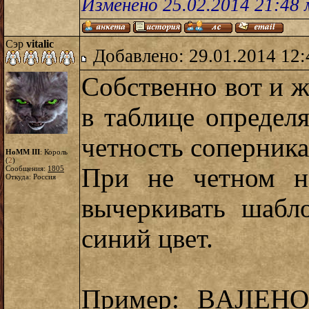
Изменено 25.02.2014 21:48
Сэр
vitalic
Добавлено: 29.01.2014 12:
Собственно вот и 
в таблице определя
четность соперника
HoMM III
: Король
(
2
)
При не четном н
Сообщения:
1805
Откуда: Россия
вычеркивать шабл
синий цвет.
Пример: BAJIEHO