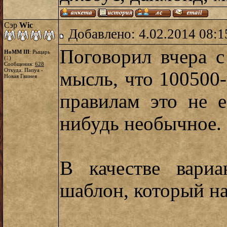
Сэр
Wic
Добавлено: 4.02.2014 08:1
Поговорил вчера с
HoMM III
: Рыцарь
(
1
)
Сообщения:
628
Откуда: Папуа -
мысль, что 100500
Новая Гвинея
правилам это не е
нибудь необычное.
В качестве вари
шаблон, который на