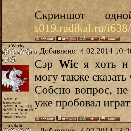
Скриншот одн
s019.radikal.ru/i63
Сэр
Werky
Добавлено: 4.02.2014 10:4
Сэр
Wic
я хоть и 
могу также сказать 
Собсно вопрос, не 
уже пробовал играт
HoMM IV
:
Безземельный
HoMM III
: Барон (
3
)
HoMM II
: Маркиз (
9
)
Сообщения:
5308
Откуда: Украина
Сэр
vitalic
Добавлено: 4.02.2014 13:2