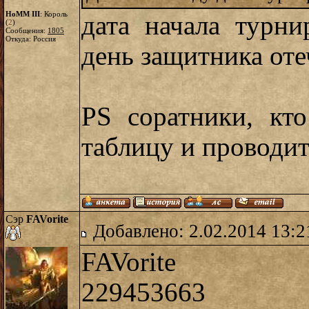
HoMM III
: Король
дата начала турни
(
2
)
Сообщения:
1805
Откуда: Россия
день защитника оте
PS соратники, кт
таблицу и проводит
Сэр
FAVorite
Добавлено: 2.02.2014 13:2
FAVorite
229453663