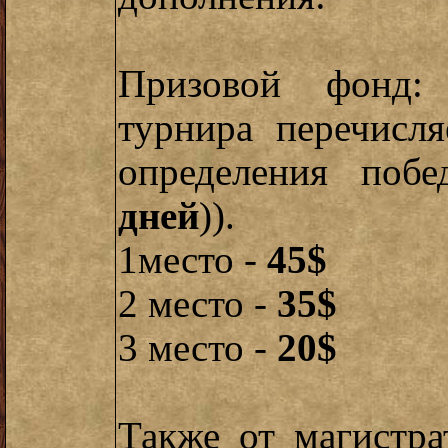
Призовой фонд:
турнира перечисл
определения поб
дней
)).
1место -
45$
2 место -
35$
3 место -
20$
Также от магистра