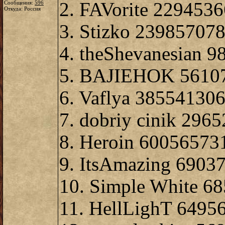
2. FAVorite 229453
Сообщения:
596
Откуда: Россия
3. Stizko 23985707
4. theShevanesian 
5. BAJIEHOK 5610
6. Vaflya 38554130
7. dobriy cinik 296
8. Heroin 60056573
9. ItsAmazing 6903
10. Simple White 6
11. HellLighT 6495