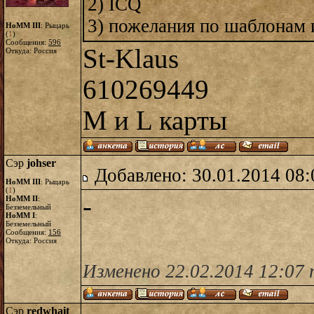
2) ICQ
3) пожелания по шаблонам и
HoMM III
: Рыцарь
(
1
)
Сообщения:
596
St-Klaus
Откуда: Россия
610269449
M и L карты
Сэр
johser
Добавлено: 30.01.2014 08:
HoMM III
: Рыцарь
(
1
)
-
HoMM II
:
Безземельный
HoMM I
:
Безземельный
Сообщения:
156
Откуда: Россия
Изменено 22.02.2014 12:07 
Сэр
redwhait