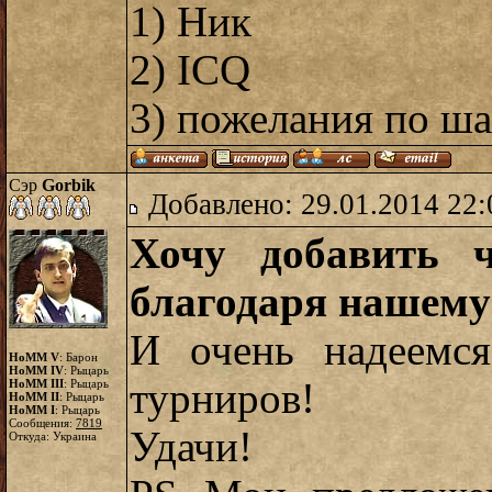
1) Ник
2) ICQ
3) пожелания по ша
Сэр
Gorbik
Добавлено: 29.01.2014 22:
Хочу добавить ч
благодаря нашему
И очень надеемс
HoMM V
: Барон
HoMM IV
: Рыцарь
турниров!
HoMM III
: Рыцарь
HoMM II
: Рыцарь
HoMM I
: Рыцарь
Сообщения:
7819
Удачи!
Откуда: Украина