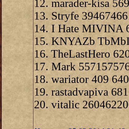
12. marader-kisa 5
13. Stryfe 39467466
14. I Hate MIVINA
15. KNYAZb TbMbI
16. TheLastHero 62
17. Mark 55715757
18. wariator 409 64
19. rastadvapiva 68
20. vitalic 2604622