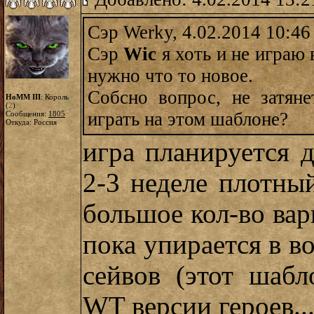
Сэр Werky, 4.02.2014 10:46
Сэр
Wic
я хоть и не играю 
нужно что то новое.
Собсно вопрос, не затяне
HoMM III
: Король
(
2
)
играть на этом шаблоне?
Сообщения:
1805
Откуда: Россия
игра планируется 
2-3 неделе плотны
большое кол-во вар
пока упирается в в
сейвов (этот шаб
WT версии героев...