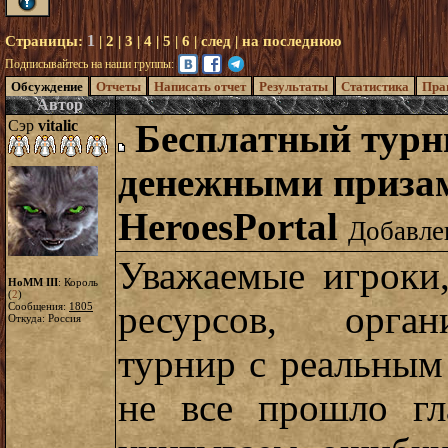
1
Страницы:
|
2
|
3
|
4
|
5
|
6
|
след
|
на последнюю
Подписывайтесь на наши группы:
Обсуждение
Отчеты
Написать отчет
Результаты
Статистика
Пра
Автор
Сэр
vitalic
Бесплатный турн
денежными призам
HeroesPortal
Добавлен
Уважаемые игроки
HoMM III
: Король
(
2
)
ресурсов, орган
Сообщения:
1805
Откуда: Россия
турнир с реальным
не все прошло гл