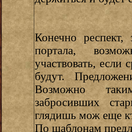
Конечно респект,
портала, возм
участвовать, если 
будут. Предложе
Возможно таки
забросивших ста
глядишь мож еще кт
По шаблонам предл