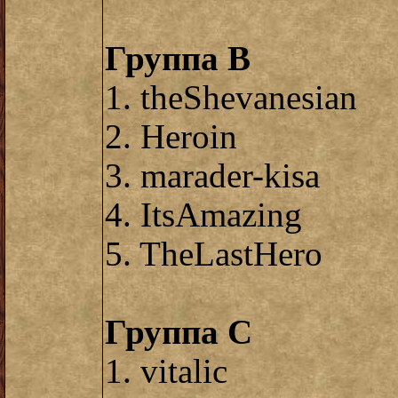
Группа B
1. theShevanesian
2. Heroin
3. marader-kisa
4. ItsAmazing
5. TheLastHero
Группа С
1. vitalic