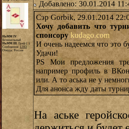
Добавлено: 30.01.2014 11:
Сэр Gorbik, 29.01.2014 22:
Хочу добавить что турн
спонсору
kudago.com
HoMM IV
:
Безземельный
И очень надеемся что это 
HoMM III
: Граф (
3
)
Сообщения:
1393
Откуда: Россия
Удачи!
PS Мои предложения тр
например профиль в ВКонт
или. А то аська не у немно
Для анонса жду даты турни
На аське геройск
держиться и будет 