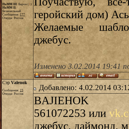
Поучаствую, все
HoMM III
: Барон (
1
)
HoMM II
:
геройский дом) Ас
Безземельный
Сообщения:
177
Откуда: Россия
Желаемые шабл
джебус.
Изменено 3.02.2014 19:41 п
Сэр
Valenok
Добавлено: 4.02.2014 03:1
Сообщения:
23
Откуда: Россия
BAJIEHOK
561072253 или
vk.
джебус, даймонд, 