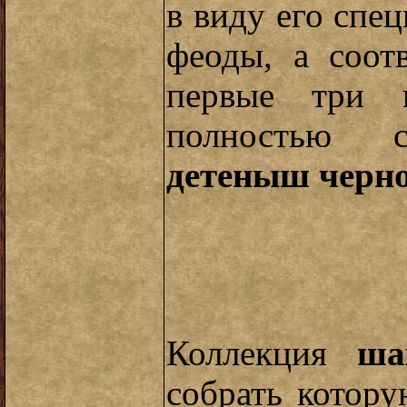
в виду его спе
феоды, а соот
первые три
полностью с
детеныш черно
Коллекция
ша
собрать котор