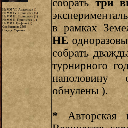
собрать
три ви
HoMM VI
: Амазонка (
1
)
эксперименталь
HoMM IV
: Принцесса (
5
)
HoMM III
: Принцесса (
1
)
HoMM II
: Принцесса (
2
)
HoMM I
: Графиня (
1
)
в рамках Земе
Сообщения:
2568
Откуда: Украина
НЕ
одноразовы
собрать дважды
турнирного го
наполовину 
обнулены ).
*
Авторская и