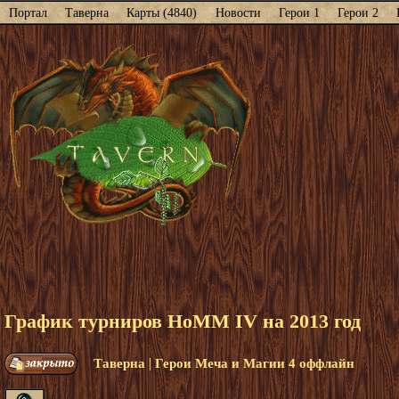
Портал
Таверна
Карты (4840)
Новости
Герои 1
Герои 2
График турниров HoMM IV на 2013 год
|
Таверна
Герои Меча и Магии 4 оффлайн