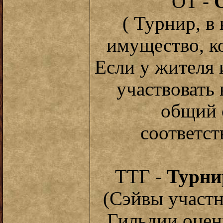
ОТ -
( Турнир, в
имущество, к
Если у жителя 
участвовать 
общий 
соответс
ТТГ -
Турни
(Сэйвы участ
Гильдии оцен