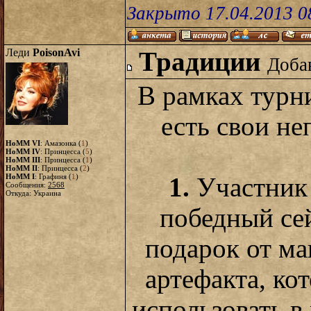
Закрыто 17.04.2013 0
Леди
PoisonAvi
Традиции
Добав
В рамках тур
есть свои н
HoMM VI
: Амазонка (
1
)
HoMM IV
: Принцесса (
5
)
HoMM III
: Принцесса (
1
)
HoMM II
: Принцесса (
2
)
HoMM I
: Графиня (
1
)
1.
Участник
Сообщения:
2568
Откуда: Украина
победный сей
подарок от ма
артефакта, к
использовать 