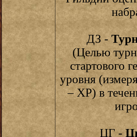
набр
ДЗ -
Турн
(Целью турн
стартового г
уровня (измер
– XP) в течен
игро
ЦГ -
Ц