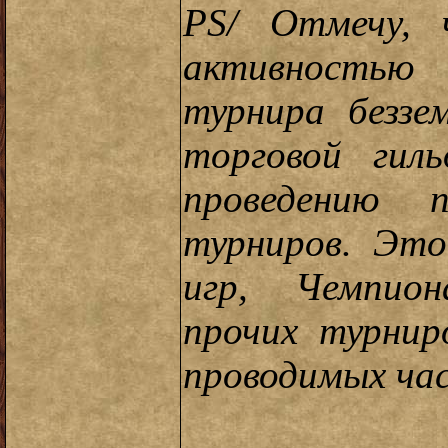
PS/ Отмечу, 
активностью 
турнира беззе
торговой гил
проведению п
турниров. Это
игр, Чемпио
прочих турнир
проводимых ча