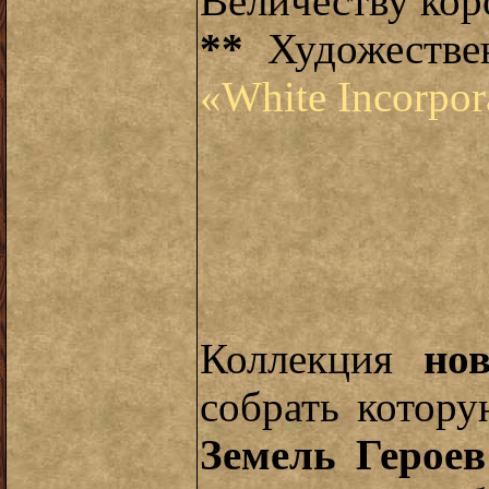
Величеству ко
**
Художестве
«White Incorpor
Коллекция
но
собрать котор
Земель Героев