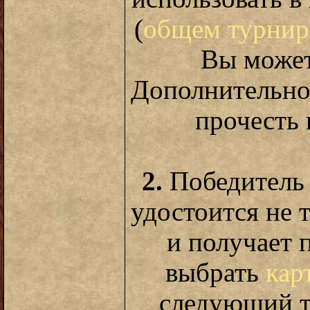
(
общем турнир
Вы может
Дополнительно
прочесть
2.
Победитель 
удостоится не т
и получает
выбрать
кар
следующий т