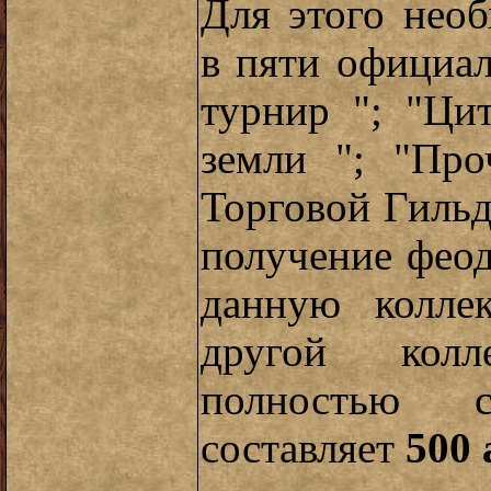
Для этого нео
в пяти официа
турнир "; "Ци
земли "; "Про
Торговой Гильд
получение феода
данную колле
другой колле
полностью с
составляет
500 