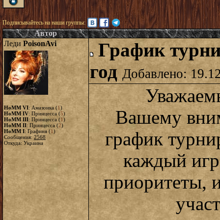
Подписывайтесь на наши группы:
Автор
Леди
PoisonAvi
График турни
год
Добавлено: 19.1
Уважаем
HoMM VI
: Амазонка (
1
)
Вашему вним
HoMM IV
: Принцесса (
5
)
HoMM III
: Принцесса (
1
)
HoMM II
: Принцесса (
2
)
HoMM I
: Графиня (
1
)
график турнир
Сообщения:
2568
Откуда: Украина
каждый игр
приоритеты, и
участ