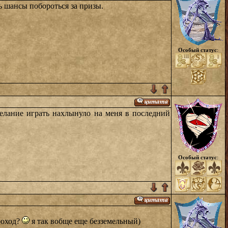
ть шансы побороться за призы.
Особый статус
:
елание играть нахлынуло на меня в последний
Особый статус
:
роход?
я так вобще еще безземельный)