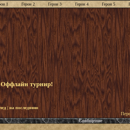
рои 1
Герои 2
Герои 3
Герои 4
Герои 5
. Оффлайн турнир!
лед
|
на последнюю
Пере
Сообщение