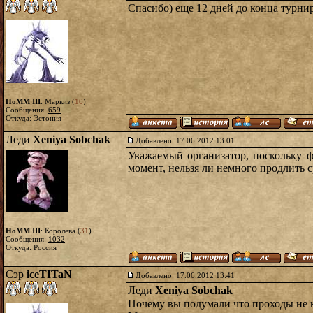
Спасибо) еще 12 дней до конца турнира
HoMM III
: Маркиз (
10
)
Сообщения:
659
Откуда: Эстония
Леди
Xeniya Sobchak
Добавлено: 17.06.2012 13:01
Уважаемый организатор, поскольку 
момент, нельзя ли немного продлить с
HoMM III
: Королева (
31
)
Сообщения:
1032
Откуда: Россия
Сэр
iceTITaN
Добавлено: 17.06.2012 13:41
Леди
Xeniya Sobchak
Почему вы подумали что проходы не к