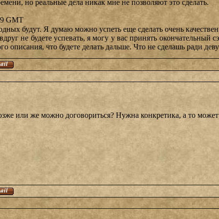
емени, но реальные дела никак мне не позволяют это сделать.
-59 GMT
ходных будут. Я думаю можно успеть еще сделать очень качестве
и вдруг не будете успевать, я могу у вас принять окончательный 
го описания, что будете делать дальше. Что не сделашь ради дев
озже или же можно договориться? Нужна конкретика, а то может 