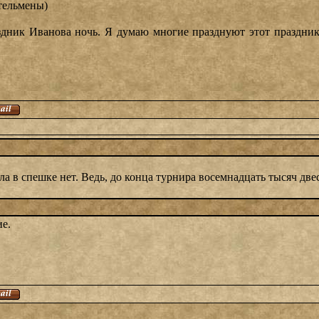
тельмены)
здник Иванова ночь. Я думаю многие празднуют этот праздник)
ла в спешке нет. Ведь, до конца турнира восемнадцать тысяч двес
ие.