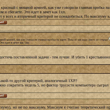
 красный с мощной армией, как уже говорили главная пробка на 
м и сбегаете. Это идет в зачет как 1хп.
ет у всех и вторичный критерий не понадобиться. По максиуму к
ной армией, как уже говорили главная пробка на карте. Пока её как надо никто не открыл
Это идет в зачет как 1хп.
остичь поставленной задачи - тем лучше. И убить 1 крестьянин
 какой-то другой критерий, аналогичный 1ХР?
жно сократить недель 5, но фактор трусости компьютера сыграл 
сиуму), но не по максиуму. Максиум я считаю теоретический п