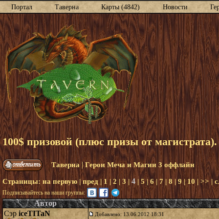
Портал
Таверна
Карты (4842)
Новости
Ге
100$ призовой (плюс призы от магистрата)
|
Таверна
Герои Меча и Магии 3 оффлайн
4
Страницы:
на первую
|
пред
|
1
|
2
|
3
|
|
5
|
6
|
7
|
8
|
9
|
10
|
>>
|
с
Подписывайтесь на наши группы:
Автор
Сэр
iceTITaN
Добавлено: 13.06.2012 18:31