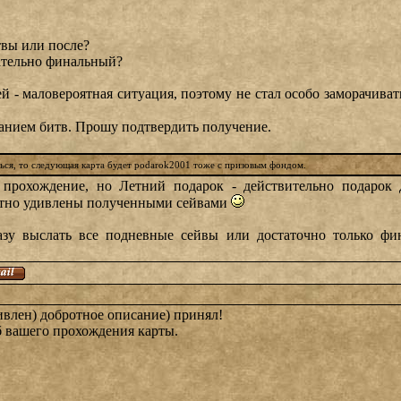
твы или после?
зательно финальный?
й - маловероятная ситуация, поэтому не стал особо заморачиват
санием битв. Прошу подтвердить получение.
ться, то следующая карта будет podarok2001 тоже с призовым фондом.
 прохождение, но Летний подарок - действительно подарок 
иятно удивлены полученными сейвами
разу выслать все подневные сейвы или достаточно только ф
ивлен) добротное описание) принял!
об вашего прохождения карты.