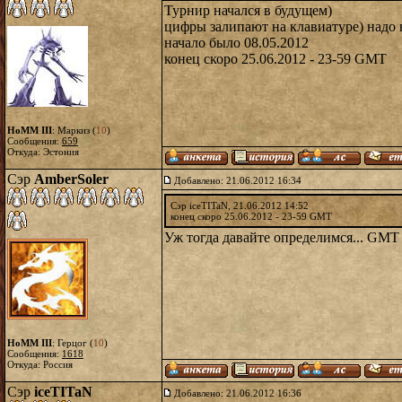
Турнир начался в будущем)
цифры залипают на клавиатуре) надо 
начало было 08.05.2012
конец скоро 25.06.2012 - 23-59 GMT
HoMM III
: Маркиз (
10
)
Сообщения:
659
Откуда: Эстония
Сэр
AmberSoler
Добавлено: 21.06.2012 16:34
Сэр iceTITaN, 21.06.2012 14:52
конец скоро 25.06.2012 - 23-59 GMT
Уж тогда давайте определимся... GMT 
HoMM III
: Герцог (
10
)
Сообщения:
1618
Откуда: Россия
Сэр
iceTITaN
Добавлено: 21.06.2012 16:36