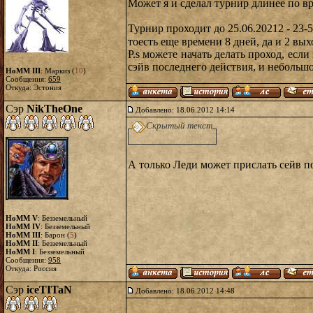
Может я и сделал турнир длинее по вр
Турнир проходит до 25.06.20212 - 23
тоесть еще времени 8 дней, да и 2 вы
P.s можете начать делать проход, есл
сэйв последнего действия, и небольшо
HoMM III
: Маркиз (
10
)
Сообщения:
659
Откуда: Эстония
Сэр
NikTheOne
Добавлено: 18.06.2012 14:14
Скрытый текст
А только Леди может прислать сейв п
HoMM V
: Безземельный
HoMM IV
: Безземельный
HoMM III
: Барон (
5
)
HoMM II
: Безземельный
HoMM I
: Безземельный
Сообщения:
958
Откуда: Россия
Сэр
iceTITaN
Добавлено: 18.06.2012 14:48