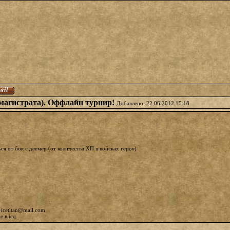
 магистрата). Оффлайн турнир!
Добавлено: 22.06.2012 15:18
ся от боя с деемер (от количества ХП в войсках героя)
л
icetitan@mail.com
 в icq.