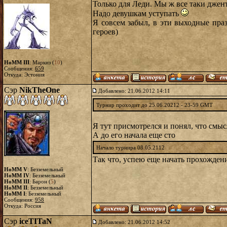
Только для Леди. Мы ж все таки джен
Надо девушкам уступать
Я совсем забыл, в эти выходные пра
героев)
HoMM III
: Маркиз (
10
)
Сообщения:
659
Откуда: Эстония
Сэр
NikTheOne
Добавлено: 21.06.2012 14:11
Турнир проходит до 25.06.20212 - 23-59 GMT
Я тут присмотрелся и понял, что смыс
А до его начала еще сто
Начало турнира 08.05.2112
Так что, успею еще начать прохожден
HoMM V
: Безземельный
HoMM IV
: Безземельный
HoMM III
: Барон (
5
)
HoMM II
: Безземельный
HoMM I
: Безземельный
Сообщения:
958
Откуда: Россия
Сэр
iceTITaN
Добавлено: 21.06.2012 14:52