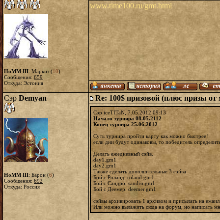
www.time100.ru/gmt.html
HoMM III
: Маркиз (
10
)
Сообщения:
659
Откуда: Эстония
Сэр
Demyan
Re: 100$ призовой (плюс призы от
Сэр iceTITaN, 7.05.2012 09:13
Начало турнира 08.05.2112
Конец турнира 25.06.2012
Суть турнира пройти карту как можно быстрее!
если дни будут одинаковы, то победитель определить
Делать ежедневный сэйв.
day1.gm1
day2.gm1
Также сделать дополнительные 3 сэйва
HoMM III
: Барон (
6
)
Бой с Роланд. roland.gm1
Сообщения:
692
Бой с Сандро. sandro.gm1
Откуда: Россия
Бой с Деeмер. deemer.gm1
сэйвы архивировать 1 архивом и присылать на емаи
Или можно вылажить сюда на форум, но написать мне