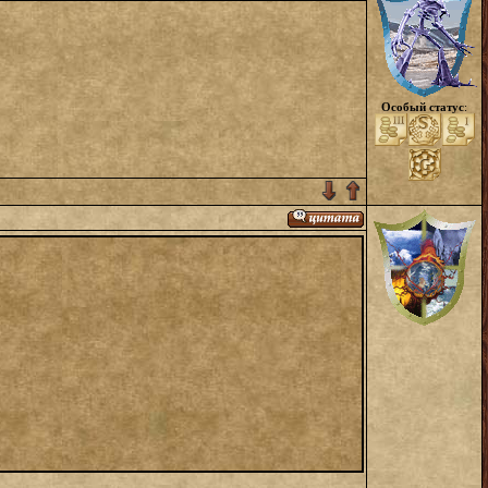
Особый статус
: