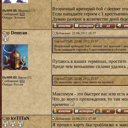
Вторичный критерий бой с deemer это
HoMM III
: Маркиз (
10
)
Если нападаете героем с 1 крестьянино
Сообщения:
659
Откуда: Эстония
Думаю разброс в количестве дней буд
Сэр
Demyan
Добавлено: 22.06.2012 16:37
Сэр iceTITaN, 22.06.2012 15:57
Вторичный критерий бой с deemer это красный с мощ
Если нападаете героем с 1 крестьянином и сбегаете. 
Путаюсь в ваших терминах, простите.
Вроде чем меньшими силами удалось д
HoMM III
: Барон (
6
)
Сэр iceTITaN, 22.06.2012 15:57
Сообщения:
692
По максиуму карту пока никто не прошел)
Откуда: Россия
Максимум - это быстрее вас или есть
Что до моего прохождения, то там мо
времени
Сэр
iceTITaN
Добавлено: 22.06.2012 17:48
Я прошел карту быстро(близко к мак