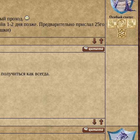
Особый статус
:
ный проход.
сэйв 1-2 дня позже. Предварительно прислал 25го
ушки)
получиться как всегда.