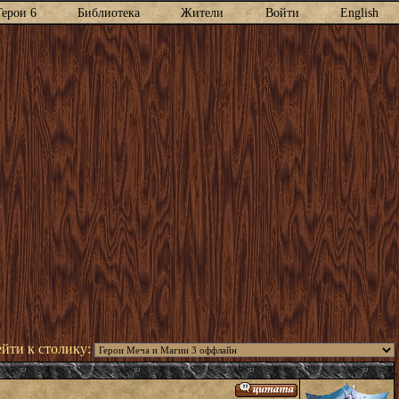
Герои 6
Библиотека
Жители
Войти
English
йти к столику: