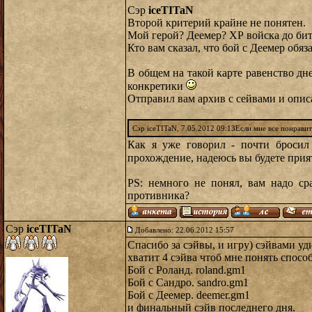
Сэр
iceTITaN
Второй критерий крайне не понятен.
Мой герой? Деемер? ХР войска до би
Кто вам сказал, что бой с Деемер обя
В общем на такой карте равенство дне
конкретики
Отправил вам архив с сейвами и опи
Сэр iceTITaN, 7.05.2012 09:13Если мне все понрави
Как я уже говорил - почти бросил
прохождение, надеюсь вы будете пр
PS: немного не понял, вам надо с
противника?
Сэр
iceTITaN
Добавлено: 22.06.2012 15:57
Спасибо за сэйвы, и игру) сэйвами уд
хватит 4 сэйва чтоб мне понять спос
Бой с Роланд. roland.gm1
Бой с Сандро. sandro.gm1
Бой с Деeмер. deemer.gm1
и финальный сэйв последнего дня.