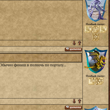
Особый статус
:
. Обычно финиш в полночь по порталу...
Особый статус
: