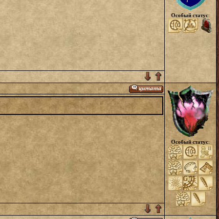
Особый статус
:
Особый статус
: