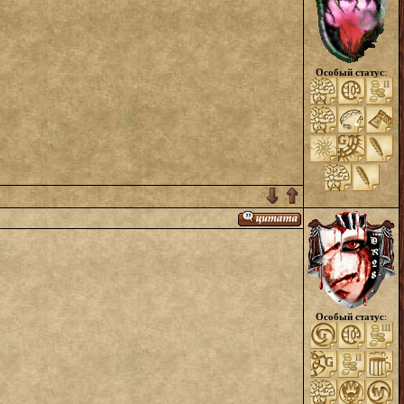
Особый статус
:
Особый статус
: