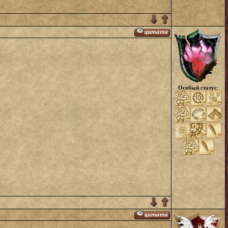
Особый статус
: