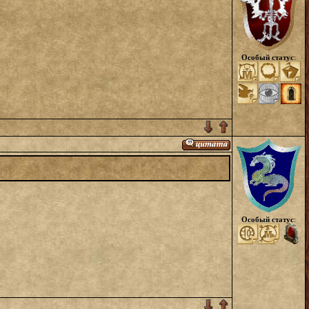
Особый статус
:
Особый статус
: