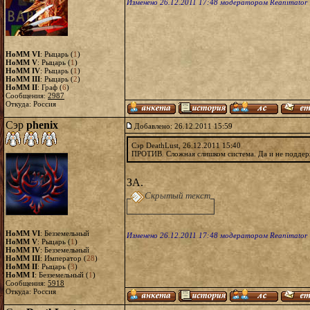
Изменено 26.12.2011 17:48 модератором Reanimator
HoMM VI
: Рыцарь (
1
)
HoMM V
: Рыцарь (
1
)
HoMM IV
: Рыцарь (
1
)
HoMM III
: Рыцарь (
2
)
HoMM II
: Граф (
6
)
Сообщения:
2987
Откуда: Россия
Сэр
phenix
Добавлено: 26.12.2011 15:59
Сэр DeathLust, 26.12.2011 15:40
ПРОТИВ. Сложная слишком система. Да и не поддерж
ЗА.
Скрытый текст
HoMM VI
: Безземельный
Изменено 26.12.2011 17:48 модератором Reanimator
HoMM V
: Рыцарь (
1
)
HoMM IV
: Безземельный
HoMM III
: Император (
28
)
HoMM II
: Рыцарь (
3
)
HoMM I
: Безземельный (
1
)
Сообщения:
5918
Откуда: Россия