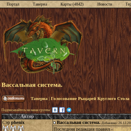
Портал
Таверна
Карты (4842)
Новости
Ге
Вассальная система.
|
Таверна
Голосование Рыцарей Круглого Стола
Подписывайтесь на наши группы:
Автор
Сэр
phenix
Вассальная система.
Добавлено: 26.12.20
Последняя редакция правил -
zalil.ru/