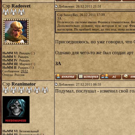
Сэр
Radosvet
Добавлено: 26.12.2011 21:51
Сэр SunnyRay, 26.12.2011 17:39
ЗА
Полезность системы имени Феникса сомнительна. Бе
Дополнительно условие, при котором я за: сэр Фен
магистров. По крайней мере, до тех пор, пока полез
Присоединяюсь, но уже говорил, что
Однако для чего-то же был создан ар
HoMM VI
: Рыцарь (
2
)
HoMM V
: Рыцарь
HoMM IV
: Рыцарь
ЗА
HoMM III
: Маркиз (
9
)
HoMM II
: Рыцарь (
1
)
Сообщения:
2632
Откуда: Россия
Сэр
Reanimator
Добавлено: 27.12.2011 06:55
Подумал, послушал - изменил свой го
HoMM VI
: Безземельный
HoMM III
: Безземельный (
1
)