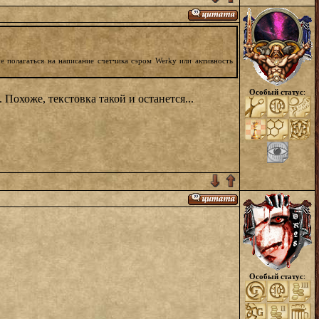
не полагаться на написание счетчика сэром Werky или активность
Особый статус
:
охоже, текстовка такой и останется...
Особый статус
: