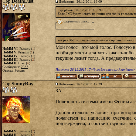
Сэр
DeathLust
Добавлено: 26.12.2011 16:09
Сэр phenix, 26.12.2011 15:59
Если РКС будет искать причины для своих голосов та
Скрытый текст
как раз ВЫ сэр последнее время все против только и 
Мой голос - это мой голос. Голосую 
HoMM VI
: Рыцарь (
1
)
необходимости для хоть какого-либ
HoMM V
: Рыцарь (
1
)
HoMM IV
: Рыцарь (
1
)
текущие лежат тогда. А предварительн
HoMM III
: Рыцарь (
2
)
HoMM II
: Граф (
6
)
Сообщения:
2987
Изменено 26.12.2011 17:49 модератором Reanimator
Откуда: Россия
Сэр
SunnyRay
Добавлено: 26.12.2011 17:39
ЗА
Полезность системы имени Феникса с
Дополнительно условие, при которо
полагаться на написание счетчика 
подтверждена, и соответствующая авто
HoMM VI
: Рыцарь (
2
)
HoMM III
: Рыцарь (
2
)