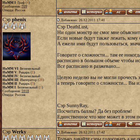
HoMM I
: Граф (
4
)
Сообщения:
709
Откуда: Россия
Сэр
phenix
Добавлено: 26.12.2011 17:41
Сэр DeathLust,
Ни один монстр не смог мне объяснит
Если новые будут также лежать, кому 
А ежели ими будут пользоваться, знач
Говорите о сложности... там ее никогда
расписано в большом объеме чтобы и
Все расписано и разжевано...
HoMM VI
: Безземельный
HoMM V
: Рыцарь (
1
)
HoMM IV
: Безземельный
Целую неделю вы не могли прочесть 
HoMM III
: Император (
28
)
а теперь говорите о сложности... Вы 
HoMM II
: Рыцарь (
3
)
HoMM I
: Безземельный (
1
)
Сообщения:
5918
Откуда: Россия
Сэр SunnyRay,
Посчитать баллы? Да без проблем!
Единственное что мне может в этом пом
Сэр
Werky
Добавлено: 26.12.2011 17:42
Только давайте сэры голосовать а не о