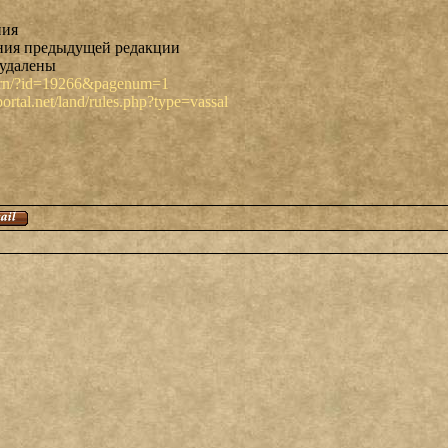
ния
ния предыдущей редакции
 удалены
avern/?id=19266&pagenum=1
rtal.net/land/rules.php?type=vassal