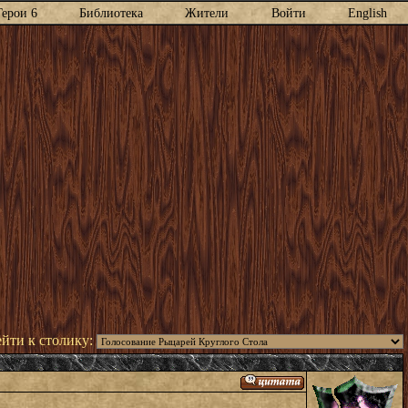
Герои 6
Библиотека
Жители
Войти
English
йти к столику: