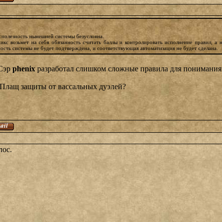
сполезность нынешней системы безусловна.
икс возьмет на себя обязанность считать баллы и контролировать исполнение правил, а 
ность системы не будет подтверждена, и соответствующая автоматизация не будет сделана.
 Сэр
phenix
разработал слишком сложные правила для понимания. П
т Плащ защиты от вассальных дуэлей?
лос.