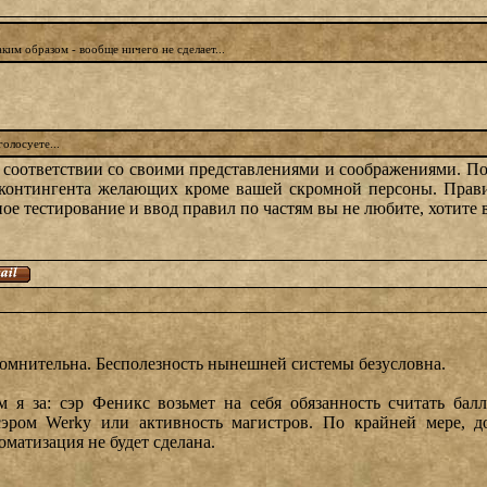
ким образом - вообще ничего не сделает...
голосуете...
в соответствии со своими представлениями и соображениями. По
о контингента желающих кроме вашей скромной персоны. Прав
ое тестирование и ввод правил по частям вы не любите, хотите вс
омнительна. Бесполезность нынешней системы безусловна.
м я за: сэр Феникс возьмет на себя обязанность считать бал
сэром Werky или активность магистров. По крайней мере, д
матизация не будет сделана.