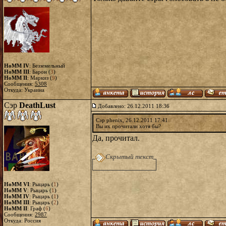
HoMM IV
: Безземельный
HoMM III
: Барон (
3
)
HoMM II
: Маркиз (
9
)
Сообщения:
5308
Откуда: Украина
Сэр
DeathLust
Добавлено: 26.12.2011 18:36
Сэр phenix, 26.12.2011 17:41
Вы их прочитали хотя бы?
Да, прочитал.
Скрытый текст
HoMM VI
: Рыцарь (
1
)
HoMM V
: Рыцарь (
1
)
HoMM IV
: Рыцарь (
1
)
HoMM III
: Рыцарь (
2
)
HoMM II
: Граф (
6
)
Сообщения:
2987
Откуда: Россия