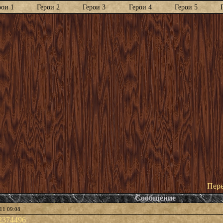
рои 1
Герои 2
Герои 3
Герои 4
Герои 5
Пере
Сообщение
11 09:08
32374496