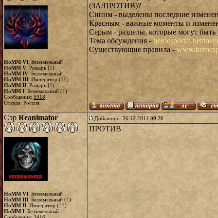
(ЗА/ПРОТИВ)?
Синим - выделены последние измене
Красным - важные моменты и измене
Серым - разделы, которые могут быть
Тема обсуждения -
heroesportal.net/t
Существующие правила -
www.heroespo
HoMM VI
: Безземельный
HoMM V
: Рыцарь (
1
)
HoMM IV
: Безземельный
HoMM III
: Император (
28
)
HoMM II
: Рыцарь (
3
)
HoMM I
: Безземельный (
1
)
Сообщения:
5918
Откуда: Россия
Сэр
Reanimator
Добавлено: 26.12.2011 09:20
ПРОТИВ
HoMM VI
: Безземельный
HoMM III
: Безземельный (
1
)
HoMM II
: Император (
33
)
HoMM I
: Безземельный
Сообщения:
3416