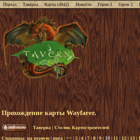
Портал
Таверна
Карты (4842)
Новости
Герои 1
Герои 2
Прохождение карты Wayfarer.
|
Таверна
Столик Картостроителей
10
Страницы:
на первую
|
пред
|
<<
|
5
|
6
|
7
|
8
|
9
|
|
11
|
12
|
13
|