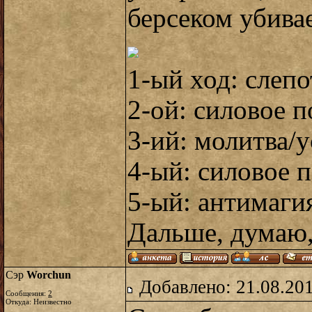
берсеком убива
1-ый ход: слепо
2-ой: силовое п
3-ий: молитва/у
4-ый: силовое п
5-ый: антимаги
Дальше, думаю,
Сэр
Worchun
Добавлено: 21.08.20
Сообщения:
2
Откуда: Неизвестно