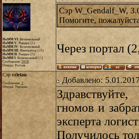
Сэр W_Gendalf_W, 3.
Помогите, пожалуйста
HoMM VI
: Безземельный
HoMM V
: Рыцарь (
1
)
Через портал (2
HoMM IV
: Безземельный
HoMM III
: Император (
28
)
HoMM II
: Рыцарь (
3
)
HoMM I
: Безземельный (
1
)
Сообщения:
5918
Откуда: Россия
Сэр
vzletau
Добавлено: 5.01.2017
Сообщения:
2
Откуда: Украина
Здравствуйте
гномов и забра
эксперта логист
Получилось тол