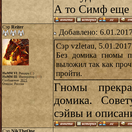
А то Симф еще 
Сэр
Reiter
Добавлено: 6.01.2017
Сэр vzletau, 5.01.2017
Без домика гномы п
выложил так как проч
пройти.
HoMM VI
: Рыцарь (
1
)
HoMM III
: Император (
19
)
Сообщения:
3621
Гномы прекра
Откуда: Россия
домика. Сове
сэйвы и описани
Сэр
NikTheOne