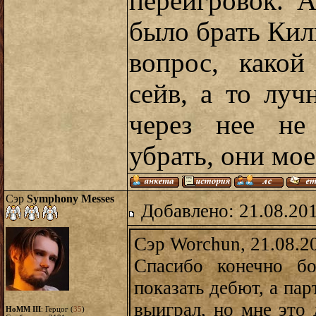
переигровок. 
было брать Килг
вопрос, какой
сейв, а то луч
через нее не
убрать, они мое
Сэр
Symphony Messes
Добавлено: 21.08.20
Сэр Worchun, 21.08.2
Спасибо конечно б
показать дебют, а пар
выиграл, но мне это 
HoMM III
: Герцог (
35
)