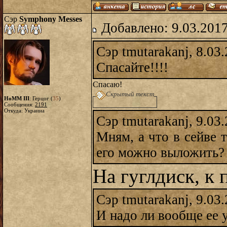
Сэр
Symphony Messes
Добавлено: 9.03.2017
Сэр tmutarakanj, 8.03
Спасайте!!!!
Спасаю!
Скрытый текст
HoMM III
: Герцог (
35
)
Сообщения:
2191
Откуда: Украина
Сэр tmutarakanj, 9.03
Мням, а что в сейве т
его можно выложить?
На гуглдиск, к 
Сэр tmutarakanj, 9.03
И надо ли вообще ее у