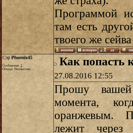
же страха).
Программой ис
там есть друго
твоего же сейва
Сэр
Phoenix45
Как попасть 
Сообщения:
2
Откуда: Неизвестно
27.08.2016 12:55
Прошу ваше
момента, ко
оранжевым. П
лежит через 