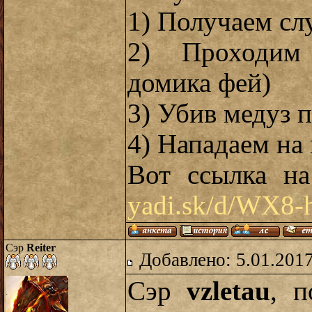
1) Получаем сл
2) Проходим 
домика фей)
3) Убив медуз 
4) Нападаем на
Вот ссылка на
yadi.sk/d/WX8
Сэр
Reiter
Добавлено: 5.01.2017
Сэр
vzletau
, 