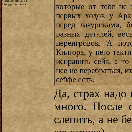
Сообщения:
2191
которые от тебя не з
Откуда: Украина
первых ходов у Арх
перед лазуриками, 
разных деталей, вес
переигровок. А пот
Килгора, у него такт
исправить сейв, а то
нее не перебраться, и
сейфе есть.
Да, страх надо
много. После 
слепить, а не б