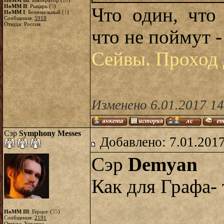
HoMM III
: Император (
28
)
HoMM II
: Рыцарь (
3
)
Что один, что 
HoMM I
: Безземельный (
1
)
Сообщения:
5918
Откуда: Россия
что не поймут -
Сейвы. Проход 
Изменено 6.01.2017 14
Сэр
Symphony Messes
Добавлено: 7.01.2017
Сэр
Demyan
Как для Графа- 
HoMM III
: Герцог (
35
)
Сообщения:
2191
Откуда: Украина