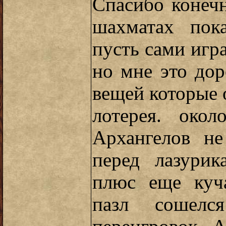
Спасибо конечн
шахматах пок
пусть сами игра
но мне это дор
вещей которые о
лотерея. око
Архангелов не
перед лазурик
плюс еще куча
пазл сошелс