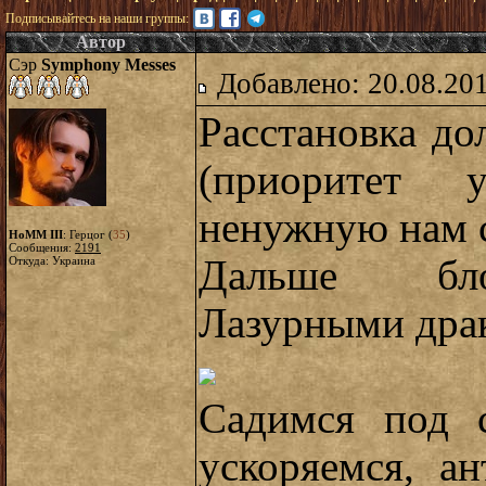
Подписывайтесь на наши группы:
Автор
Сэр
Symphony Messes
Добавлено: 20.08.20
Расстановка до
(приоритет 
ненужную нам с
HoMM III
: Герцог (
35
)
Сообщения:
2191
Дальше бло
Откуда: Украина
Лазурными дра
Садимся под с
ускоряемся, а