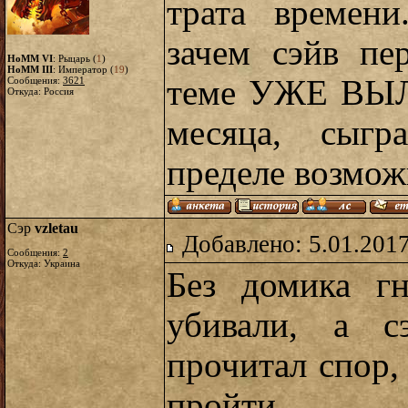
трата времен
зачем сэйв пе
HoMM VI
: Рыцарь (
1
)
HoMM III
: Император (
19
)
теме УЖЕ ВЫЛ
Сообщения:
3621
Откуда: Россия
месяца, сыгр
пределе возмож
Сэр
vzletau
Добавлено: 5.01.2017
Сообщения:
2
Откуда: Украина
Без домика г
убивали, а с
прочитал спор,
пройти.