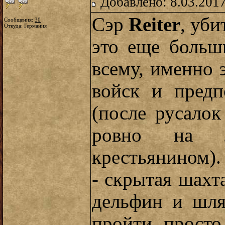
Добавлено: 8.03.2017
Сэр
Reiter
, уб
Сообщения:
30
Откуда: Германия
это еще больш
всему, именно э
войск и предп
(после русалок
ровно на л
крестьянином).
- скрытая шахт
дельфин и шля
пройти просто