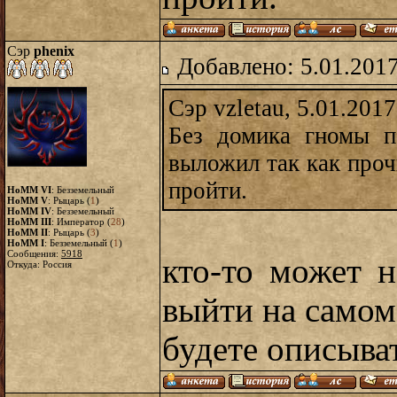
Сэр
phenix
Добавлено: 5.01.2017
Сэр vzletau, 5.01.2017
Без домика гномы п
выложил так как проч
пройти.
HoMM VI
: Безземельный
HoMM V
: Рыцарь (
1
)
HoMM IV
: Безземельный
HoMM III
: Император (
28
)
HoMM II
: Рыцарь (
3
)
HoMM I
: Безземельный (
1
)
Сообщения:
5918
кто-то может н
Откуда: Россия
выйти на самом 
будете описыва