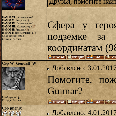
Друзья, помогите най
HoMM VI
: Безземельный
HoMM V
: Рыцарь (
1
)
Сфера у геро
HoMM IV
: Безземельный
HoMM III
: Император (
28
)
HoMM II
: Рыцарь (
3
)
подземке за 
HoMM I
: Безземельный (
1
)
Сообщения:
5918
Откуда: Россия
координатам (98
Сэр
W_Gendalf_W
Добавлено: 3.01.2017
Помогите, пож
Gunnar?
Сообщения:
4
Откуда: Россия
Сэр
phenix
Добавлено: 4.01.2017