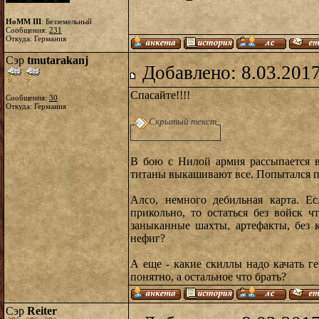
HoMM III
: Безземельный
Сообщения:
231
Откуда: Германия
Сэр
tmutarakanj
Добавлено: 8.03.2017
Спасайте!!!!
Сообщения:
30
Откуда: Германия
Скрытый текст
В бою с Нилой армия рассыпается в
титаны выкашивают все. Попытался по
Алсо, немного дебильная карта. Е
прикольно, то остаться без войск 
заныканные шахты, артефакты, без 
нефиг?
А еще - какие скиллы надо качать г
понятно, а остальное что брать?
Сэр
Reiter