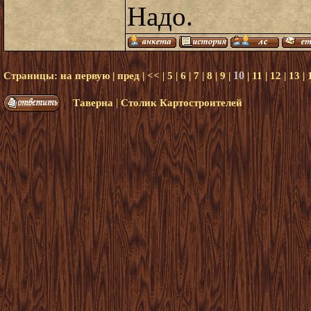
Надо.
10
Страницы:
на первую
|
пред
|
<<
|
5
|
6
|
7
|
8
|
9
|
|
11
|
12
|
13
|
|
Таверна
Столик Картостроителей