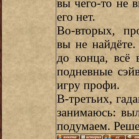
вы чего-то не в
его нет.
Во-вторых, п
вы не найдёте.
до конца, всё 
подневные сэй
игру профи.
В-третьих, гад
занимаюсь: вы
подумаем. Реше