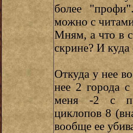
более "профи
можно с читами
Мням, а что в с
скрине? И куда
Откуда у нее в
нее 2 города с
меня -2 с п
циклопов 8 (вна
вообще ее убива