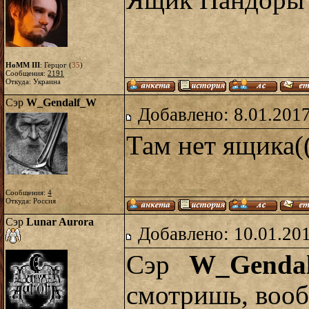
Ящик Пандоры x 
HoMM III
: Герцог (
35
)
Сообщения:
2191
Откуда: Украина
Сэр
W_Gendalf_W
Добавлено: 8.01.2017
Там нет ящика(
Сообщения:
4
Откуда: Россия
Сэр
Lunar Aurora
Добавлено: 10.01.20
Сэр
W_Genda
смотришь, вооб