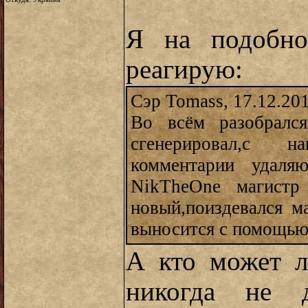
Я на подобно
реагирую:
Сэр Tomass, 17.12.20
Во всём разобрался
сгенерировал,с н
комментарии удаля
NikTheOne магистр
новый,поиздевался м
выносится с помощью 
А кто может л
никогда не д