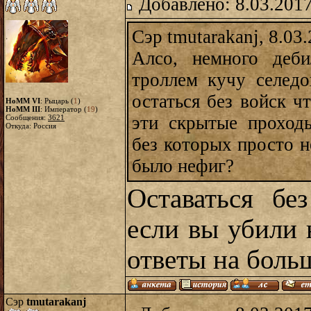
Добавлено: 8.03.2017
Сэр tmutarakanj, 8.03
Алсо, немного деби
троллем кучу селед
остаться без войск ч
HoMM VI
: Рыцарь (
1
)
HoMM III
: Император (
19
)
эти скрытые проход
Сообщения:
3621
Откуда: Россия
без которых просто н
было нефиг?
Оставаться бе
если вы убили 
ответы на боль
Сэр
tmutarakanj