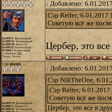
Добавлено: 6.01.2017
Сэр Reiter, 6.01.2017 
Советую всё же посмо
HoMM V
: Безземельный
HoMM IV
: Безземельный
Цербер, это все
HoMM III
: Барон (
5
)
HoMM II
: Безземельный
HoMM I
: Безземельный
Сообщения:
958
Откуда: Россия
Сэр
phenix
Добавлено: 6.01.2017
Сэр NikTheOne, 6.01.
Сэр Reiter, 6.01.2017
Советую всё же посмо
HoMM VI
: Безземельный
Цербер, это все в дру
HoMM V
: Рыцарь (
1
)
HoMM IV
: Безземельный