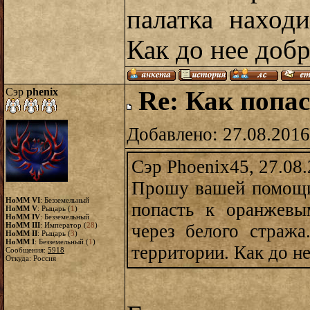
палатка наход
Как до нее добр
Сэр
phenix
Re: Как попас
Добавлено: 27.08.2016
Сэр Phoenix45, 27.08
Прошу вашей помощи
HoMM VI
: Безземельный
попасть к оранжевы
HoMM V
: Рыцарь (
1
)
HoMM IV
: Безземельный
HoMM III
: Император (
28
)
через белого стража
HoMM II
: Рыцарь (
3
)
HoMM I
: Безземельный (
1
)
территории. Как до не
Сообщения:
5918
Откуда: Россия