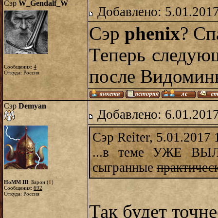
Сэр
W_Gendalf_W
Добавлено: 5.01.2017
Сэр
phenix
? Сп
Теперь следую
Сообщения:
4
после Видомин
Откуда: Россия
Сэр
Demyan
Добавлено: 6.01.2017
Сэр Reiter, 5.01.2017 
...в теме УЖЕ ВЫ
сыгранные
практичес
HoMM III
: Барон (
6
)
Сообщения:
692
Откуда: Россия
Так будет точн