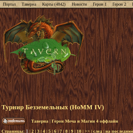
Портал
Таверна
Карты (4842)
Новости
Герои 1
Герои 2
Турнир Безземельных (HoMM IV)
|
Таверна
Герои Меча и Магии 4 оффлайн
1
Страницы:
|
2
|
3
|
4
|
5
|
6
|
7
|
8
|
9
|
10
|
>>
|
след
|
на последню