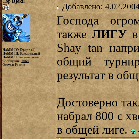
Сэр
Djekil
Добавлено: 4.02.2004
Господа огро
также
ЛИГУ
в
Shay tan напр
HoMM IV
: Герцог (
3
)
HoMM III
: Безземельный
общий турни
HoMM II
: Безземельный
Сообщения:
1064
Откуда: Россия
результат в об
Достоверно так
набрал 800 с хв
в общей лиге.