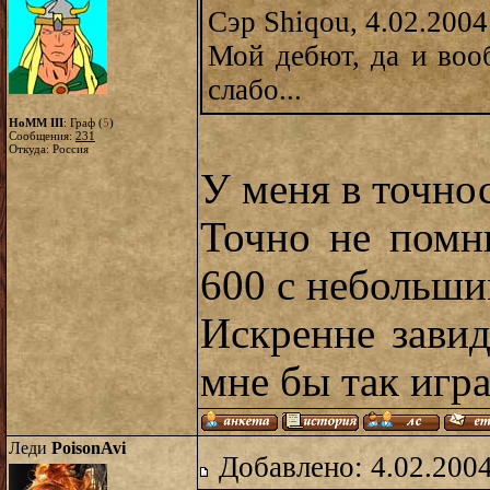
Сэр Shiqou, 4.02.2004
Мой дебют, да и воо
слабо...
HoMM III
: Граф (
5
)
Сообщения:
231
Откуда: Россия
У меня в точно
Точно не помн
600 с небольши
Искренне завид
мне бы так игр
Леди
PoisonAvi
Добавлено: 4.02.2004