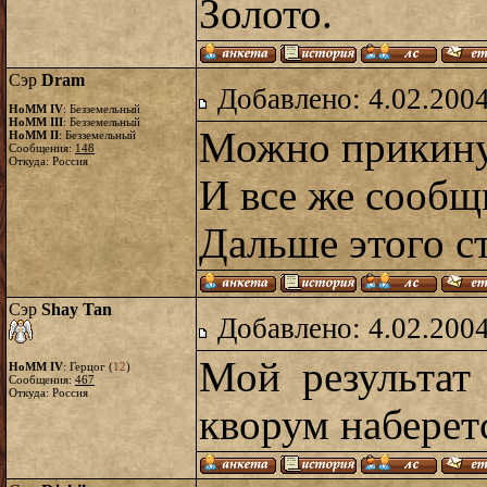
Золото.
Сэр
Dram
Добавлено: 4.02.2004
HoMM IV
: Безземельный
HoMM III
: Безземельный
Можно прикину
HoMM II
: Безземельный
Сообщения:
148
Откуда: Россия
И все же сообщ
Дальше этого с
Сэр
Shay Tan
Добавлено: 4.02.2004
Мой результат
HoMM IV
: Герцог (
12
)
Сообщения:
467
Откуда: Россия
кворум наберет