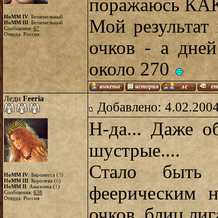
поражаюсь КА
HoMM IV
: Безземельный
Мой результат
HoMM III
: Безземельный
Сообщения:
67
Откуда: Россия
очков - а дне
около 270
Леди
Feeria
Добавлено: 4.02.2004
Н-да... Даже о
шустрые....
Стало быть
HoMM IV
: Баронесса (
3
)
HoMM III
: Королева (
6
)
феерическим 
HoMM II
: Амазонка (
1
)
Сообщения:
638
Откуда: Россия
очков, блиц лига