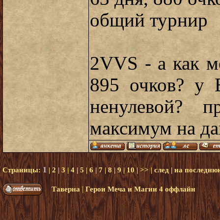
общий турнир
2VVS - а как м
895 очков? у 
ненулевой? п
максимум на да
1
Страницы:
|
2
|
3
|
4
|
5
|
6
|
7
|
8
|
9
|
10
|
>>
|
след
|
на последню
|
Таверна
Герои Меча и Магии 4 оффлайн