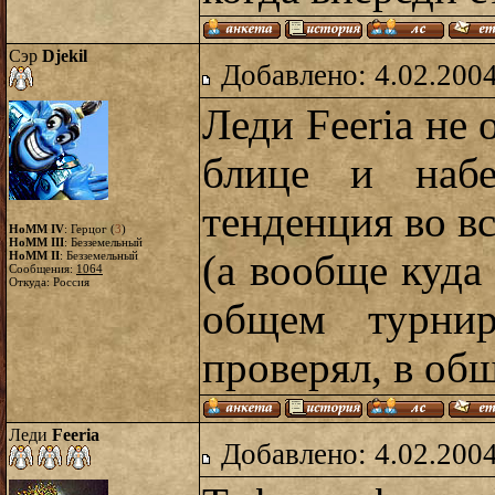
Сэр
Djekil
Добавлено: 4.02.2004
Леди Feeria не 
блице и набе
тенденция во в
HoMM IV
: Герцог (
3
)
HoMM III
: Безземельный
(а вообще куда 
HoMM II
: Безземельный
Сообщения:
1064
Откуда: Россия
общем турни
проверял, в общ
Леди
Feeria
Добавлено: 4.02.2004