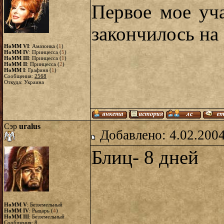
Первое мое уч
закончилось на 
HoMM VI
: Амазонка (
1
)
HoMM IV
: Принцесса (
5
)
HoMM III
: Принцесса (
1
)
HoMM II
: Принцесса (
2
)
HoMM I
: Графиня (
1
)
Сообщения:
2568
Откуда: Украина
Сэр
uralus
Добавлено: 4.02.2004
Блиц- 8 дней
HoMM V
: Безземельный
HoMM IV
: Рыцарь (
4
)
HoMM III
: Безземельный
Сообщения:
8