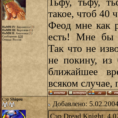
Тьфу, тьфу, т
такое, чтоб 40 
Феод мне как р
HoMM IV
: Баронесса (
3
)
HoMM III
: Королева (
6
)
есть! Мне бы 
HoMM II
: Амазонка (
1
)
Сообщения:
638
Откуда: Россия
Так что не изво
не покину, из
ближайшее вр
всяком случае, 
Сэр
Shiqou
Добавлено: 5.02.2004
Сэр Dread Knight, 4.0