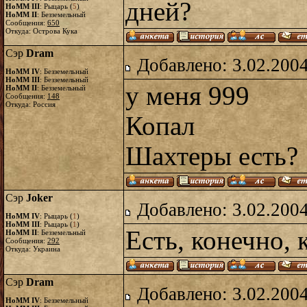
дней?
HoMM III
: Рыцарь (
5
)
HoMM II
: Безземельный
Сообщения:
650
Откуда: Острова Кука
Сэр
Dram
Добавлено: 3.02.2004
HoMM IV
: Безземельный
HoMM III
: Безземельный
у меня 999
HoMM II
: Безземельный
Сообщения:
148
Откуда: Россия
Копал
Шахтеры есть?
Сэр
Joker
Добавлено: 3.02.2004
HoMM IV
: Рыцарь (
1
)
HoMM III
: Рыцарь (
1
)
Есть, конечно, 
HoMM II
: Безземельный
Сообщения:
292
Откуда: Украина
Сэр
Dram
Добавлено: 3.02.2004
HoMM IV
: Безземельный