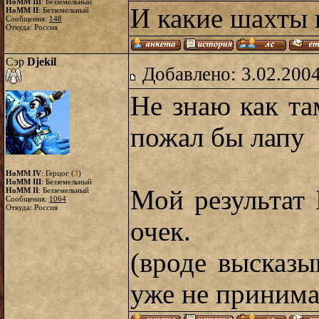
HoMM III
: Безземельный
И какие шахты 
HoMM II
: Безземельный
Сообщения:
148
Откуда: Россия
Сэр
Djekil
Добавлено: 3.02.2004
Не знаю как та
пожал бы лапу
HoMM IV
: Герцог (
3
)
HoMM III
: Безземельный
Мой результат 
HoMM II
: Безземельный
Сообщения:
1064
Откуда: Россия
очек.
(вроде высказ
уже не приним