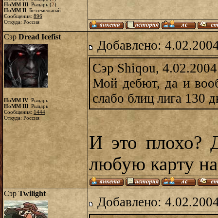
HoMM III
: Рыцарь (
2
)
HoMM II
: Безземельный
Сообщения:
896
Откуда: Россия
Сэр
Dread Icefist
Добавлено: 4.02.2004
Сэр Shiqou, 4.02.2004
Мой дебют, да и воо
слабо блиц лига 130 д
HoMM IV
: Рыцарь
HoMM III
: Рыцарь
Сообщения:
1444
Откуда: Россия
И это плохо? 
любую карту на
Сэр
Twilight
Добавлено: 4.02.2004