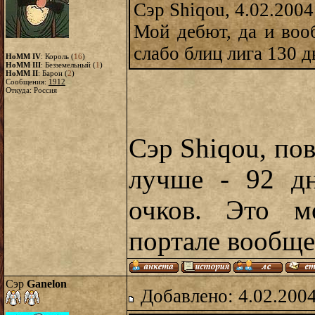
Сэр Shiqou, 4.02.2004
Мой дебют, да и воо
слабо блиц лига 130 д
HoMM IV
: Король (
16
)
HoMM III
: Безземельный (
1
)
HoMM II
: Барон (
2
)
Сообщения:
1912
Откуда: Россия
Сэр Shiqou, пов
лучше - 92 дн
очков. Это м
портале вообщ
Сэр
Ganelon
Добавлено: 4.02.2004