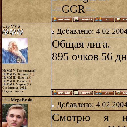
-=GGR=-
Сэр
VVS
Добавлено: 4.02.2004
Общая лига.
895 очков 56 д
HoMM V
: Безземельный
HoMM IV
: Король (
15
)
HoMM III
: Барон (
5
)
HoMM II
: Рыцарь (
1
)
HoMM I
: Маркиз (
8
)
Сообщения:
1081
Откуда: Россия
Сэр
MegaBrain
Добавлено: 4.02.2004
Смотрю я н