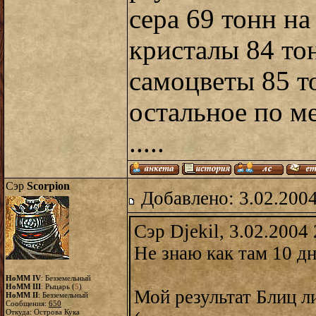
сера 69 тонн на
кристалы 84 то
самоцветы 85 т
остальное по м
.....
Сэр
Scorpion
Добавлено: 3.02.2004
Сэр Djekil, 3.02.2004
Не знаю как там 10 дн
HoMM IV
: Безземельный
HoMM III
: Рыцарь (
5
)
Мой результат Блиц ли
HoMM II
: Безземельный
Сообщения:
650
Откуда: Острова Кука