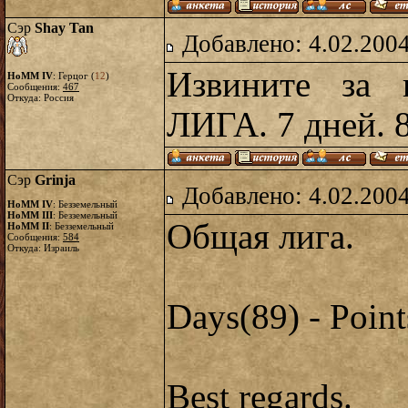
Сэр
Shay Tan
Добавлено: 4.02.2004
Извините за 
HoMM IV
: Герцог (
12
)
Сообщения:
467
Откуда: Россия
ЛИГА. 7 дней. 
Сэр
Grinja
Добавлено: 4.02.2004
HoMM IV
: Безземельный
HoMM III
: Безземельный
Общая лига.
HoMM II
: Безземельный
Сообщения:
584
Откуда: Израиль
Days(89) - Point
Best regards.