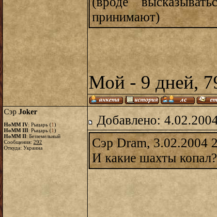
(вроде высказыва
принимают)
Мой - 9 дней, 7
Сэр
Joker
Добавлено: 4.02.2004
HoMM IV
: Рыцарь (
1
)
HoMM III
: Рыцарь (
1
)
HoMM II
: Безземельный
Сэр Dram, 3.02.2004 
Сообщения:
292
Откуда: Украина
И какие шахты копал?