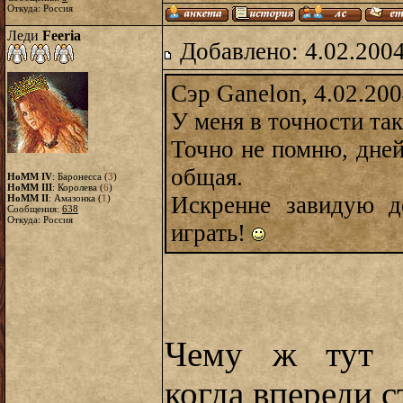
Откуда: Россия
Леди
Feeria
Добавлено: 4.02.2004
Сэр Ganelon, 4.02.200
У меня в точности та
Точно не помню, дней
общая.
HoMM IV
: Баронесса (
3
)
HoMM III
: Королева (
6
)
Искренне завидую д
HoMM II
: Амазонка (
1
)
Сообщения:
638
Откуда: Россия
играть!
Чему ж тут з
когда впереди 