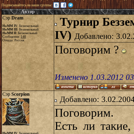
Подписывайтесь на наши группы:
Автор
Сэр
Dram
Турнир Безз
HoMM IV
: Безземельный
HoMM III
: Безземельный
IV)
HoMM II
: Безземельный
Добавлено: 3.02.
Сообщения:
148
Откуда: Россия
Поговорим ?
Изменено 1.03.2012 0
Сэр
Scorpion
Добавлено: 3.02.2004
Поговорим.
Есть ли такие
HoMM IV
: Безземельный