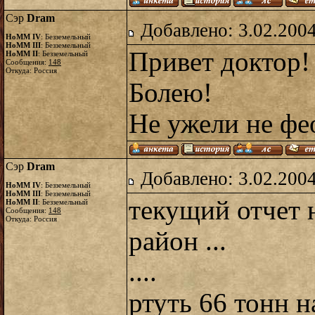
Сэр
Dram
Добавлено: 3.02.2004
HoMM IV
: Безземельный
HoMM III
: Безземельный
Привет доктор!
HoMM II
: Безземельный
Сообщения:
148
Откуда: Россия
Болею!
Не ужели не фе
Сэр
Dram
Добавлено: 3.02.2004
HoMM IV
: Безземельный
HoMM III
: Безземельный
текущий отчет ном
HoMM II
: Безземельный
Сообщения:
148
Откуда: Россия
район ...
....
ртуть 66 тонн н