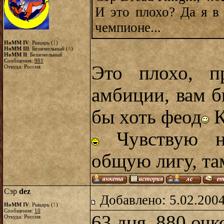
И это плохо? Да я в
чемпионе...
HoMM IV
: Рыцарь (
1
)
HoMM III
: Безземельный (
4
)
HoMM II
: Безземельный
Сообщения:
981
Это плохо, п
Откуда: Россия
амбиции, вам б
бы хоть феод
К
Чувствую н
общую лигу, та
Сэр
dez
Добавлено: 5.02.2004
HoMM IV
: Рыцарь (
1
)
Сообщения:
10
63 дня, 880 очк
Откуда: Россия