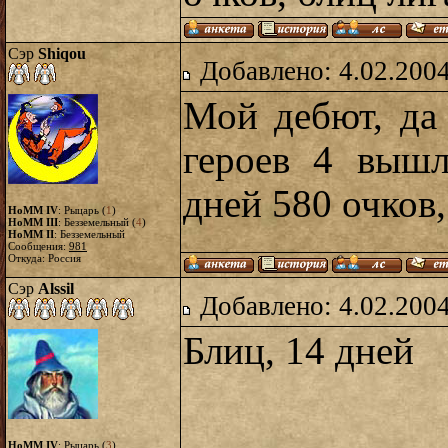
Сэр
Shiqou
Добавлено: 4.02.2004
Мой дебют, да
героев 4 вышл
дней 580 очков,
HoMM IV
: Рыцарь (
1
)
HoMM III
: Безземельный (
4
)
HoMM II
: Безземельный
Сообщения:
981
Откуда: Россия
Сэр
Alssil
Добавлено: 4.02.2004
Блиц, 14 дней
HoMM IV
: Рыцарь (
3
)