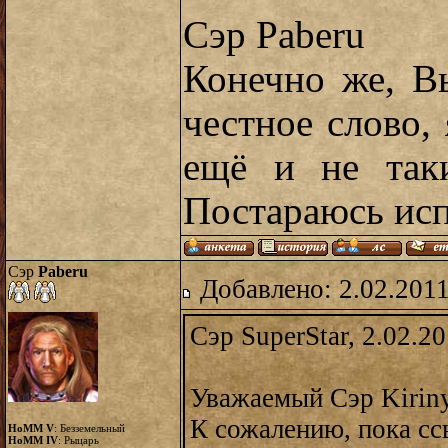
Сэр Paberu
Конечно же, В
честное слово, 
ещё и не таки
Постараюсь исп
Сэр
Paberu
Добавлено: 2.02.2011
Сэр SuperStar, 2.02.2
Уважаемый Сэр Kiriny
К сожалению, пока сс
HoMM V
: Безземельный
HoMM IV
: Рыцарь