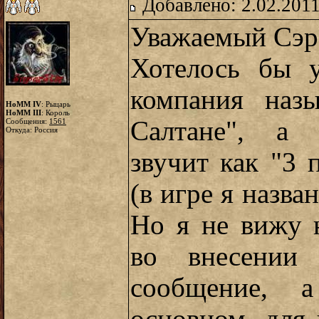
Добавлено: 2.02.2011
Уважаемый Сэр 
Хотелось бы у
компания назы
HoMM IV
: Рыцарь
HoMM III
: Король
Салтане", а 
Сообщения:
1561
Откуда: Россия
звучит как "3 
(в игре я назва
Но я не вижу 
во внесении
сообщение, 