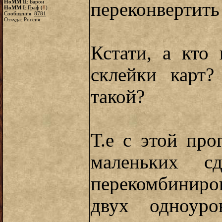
HoMM II
: Барон
переконвертить
HoMM I
: Граф (
8
)
Сообщения:
8781
Откуда: Россия
Кстати, а кто
склейки карт
такой?
Т.е с этой пр
маленьких с
перекомбиниро
двух одноуро