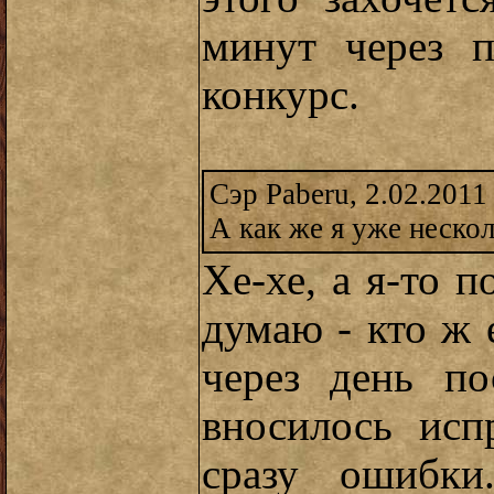
минут через п
конкурс.
Сэр Paberu, 2.02.2011
А как же я уже неско
Хе-хе, а я-то 
думаю - кто ж е
через день по
вносилось исп
сразу ошибки.