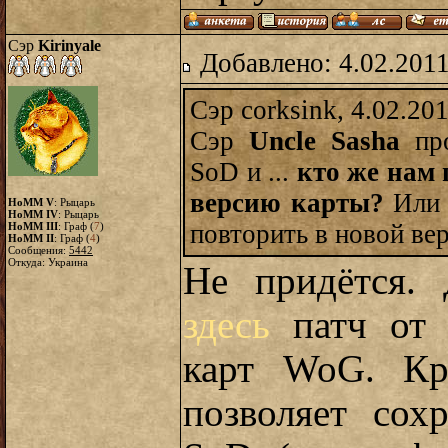
Сэр
Kirinyale
Добавлено: 4.02.2011
Сэр corksink, 4.02.20
Сэр
Uncle Sasha
про
SoD и ...
кто же нам 
версию карты?
Или 
HoMM V
: Рыцарь
HoMM IV
: Рыцарь
повторить в новой вер
HoMM III
: Граф (
7
)
HoMM II
: Граф (
4
)
Сообщения:
5442
Откуда: Украина
Не придётся. 
здесь
патч от 
карт WoG. Кр
позволяет сох