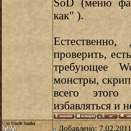
SoD (меню фай
как" ).
Естественно,
проверить, есть
требующее W
монстры, скрипт
всего этого 
избавляться и 
Сэр
Uncle Sasha
Добавлено: 7.02.2011