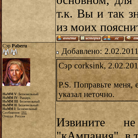
основном, для
т.к. Вы и так 
из моих поясни
Сэр
Paberu
Добавлено: 2.02.2011
Сэр corksink, 2.02.20
P.S. Поправьте меня, 
указал неточно.
HoMM V
: Безземельный
HoMM IV
: Рыцарь
HoMM III
: Безземельный
HoMM II
: Безземельный
HoMM I
: Безземельный
Сообщения:
161
Откуда: Россия
Извините не
"кАмпания", в 