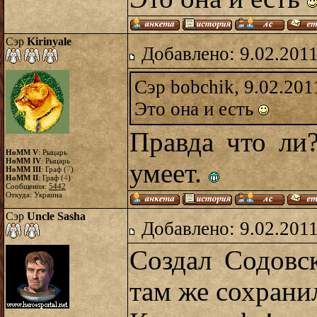
Сэр
Kirinyale
Добавлено: 9.02.2011
Сэр bobchik, 9.02.201
Это она и есть
Правда что ли
HoMM V
: Рыцарь
HoMM IV
: Рыцарь
умеет.
HoMM III
: Граф (
7
)
HoMM II
: Граф (
4
)
Сообщения:
5442
Откуда: Украина
Сэр
Uncle Sasha
Добавлено: 9.02.2011
Создал Содовс
там же сохрани