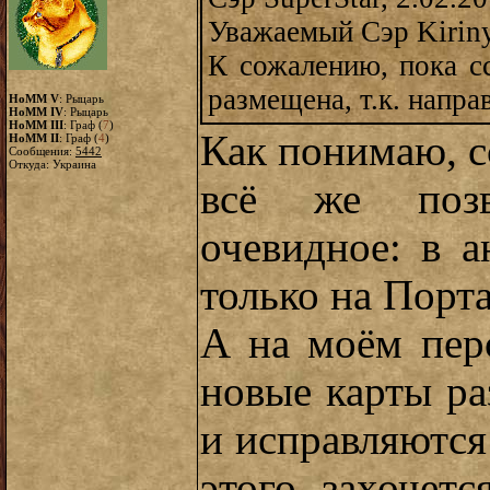
Уважаемый Сэр Kiriny
К сожалению, пока сс
размещена, т.к. напра
HoMM V
: Рыцарь
HoMM IV
: Рыцарь
HoMM III
: Граф (
7
)
Как понимаю, с
HoMM II
: Граф (
4
)
Сообщения:
5442
Откуда: Украина
всё же позв
очевидное: в 
только на Порт
А на моём пер
новые карты р
и исправляются 
этого захочет