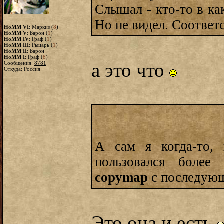
Слышал - кто-то в ка
Но не видел. Соответс
HoMM VI
: Маркиз (
8
)
HoMM V
: Барон (
1
)
HoMM IV
: Граф (
1
)
HoMM III
: Рыцарь (
1
)
HoMM II
: Барон
HoMM I
: Граф (
8
)
Сообщения:
8781
а это что
Откуда: Россия
А сам я когда-то, 
пользовался более
copymap
с последующ
Это она и есть