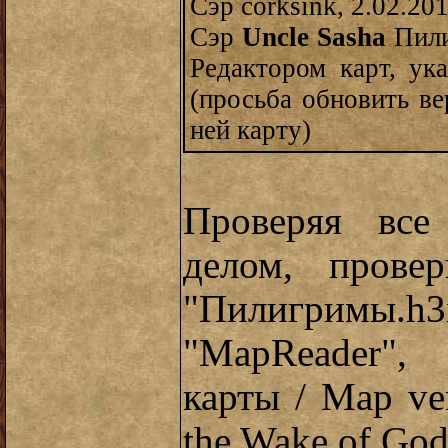
Сэр corksink, 2.02.20
Сэр
Uncle Sasha
Пили
Редактором карт, ук
(просьба обновить ве
ней карту)
Проверяя все
делом, прове
"Пилигримы
"MapReader",
карты / Map ve
the Wake of God