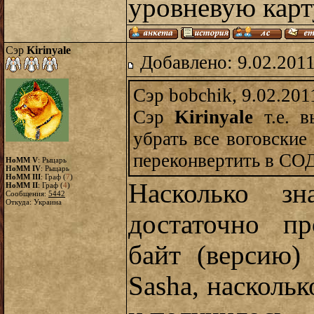
уровневую карту
Сэр
Kirinyale
Добавлено: 9.02.2011
Сэр bobchik, 9.02.201
Сэр
Kirinyale
т.е. в
убрать все воговские
переконвертить в СО
HoMM V
: Рыцарь
HoMM IV
: Рыцарь
HoMM III
: Граф (
7
)
Насколько з
HoMM II
: Граф (
4
)
Сообщения:
5442
Откуда: Украина
достаточно п
байт (версию
Sasha, наскольк