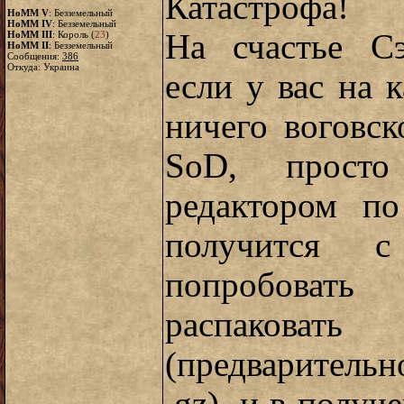
Катастрофа!
HoMM V
: Безземельный
HoMM IV
: Безземельный
На счастье Сэ
HoMM III
: Король (
23
)
HoMM II
: Безземельный
Сообщения:
386
Откуда: Украина
если у вас на 
ничего воговск
SoD, прост
редактором по
получится 
попробовать
распаков
(предваритель