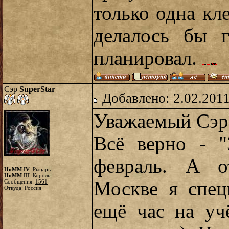
только одна кле
делалось бы г
планировал.
Сэр
SuperStar
Добавлено: 2.02.2011
Уважаемый Сэр 
Всё верно - "
февраль. А о
HoMM IV
: Рыцарь
HoMM III
: Король
Москве я спец
Сообщения:
1561
Откуда: Россия
ещё час на уч