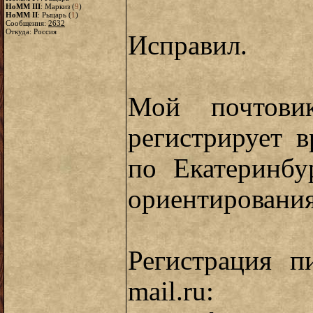
HoMM III
: Маркиз (
9
)
HoMM II
: Рыцарь (
1
)
Сообщения:
2632
Откуда: Россия
Исправил.
Мой почтовик
регистрирует 
по Екатеринбу
ориентирования 
Регистрация 
mail.ru: