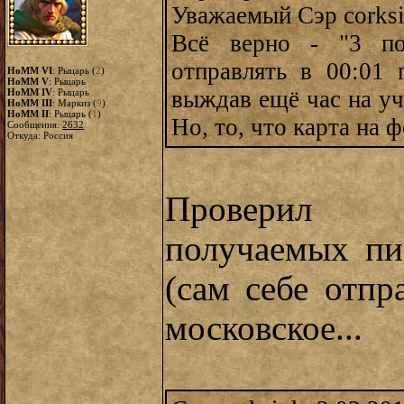
Уважаемый Сэр corks
Всё верно - "3 по
отправлять в 00:01 
HoMM VI
: Рыцарь (
2
)
HoMM V
: Рыцарь
выждав ещё час на уч
HoMM IV
: Рыцарь
HoMM III
: Маркиз (
9
)
HoMM II
: Рыцарь (
1
)
Но, то, что карта на 
Сообщения:
2632
Откуда: Россия
Проверил в
получаемых пи
(сам себе отпр
московское...