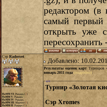
.gz), и в полу
редактором (в 
самый первый 
открыть уже с
пересохранить 
Сэр
Radosvet
Добавлено: 10.02.20
Результаты оценок карт
Турниров «
январь 2011 года
(подробно)
:
style
Турнир «Золотая ки
HoMM VI
: Рыцарь (
2
)
HoMM V
: Рыцарь
HoMM IV
: Рыцарь
Сэр Xromes
HoMM III
: Маркиз (
9
)
HoMM II
: Рыцарь (
1
)