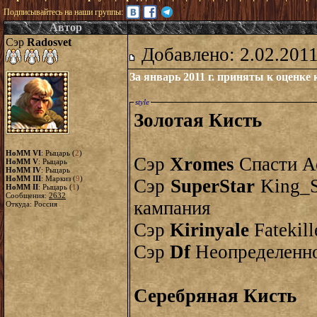
Подписывайтесь на наши группы:
Автор
Сэр
Radosvet
Добавлено: 2.02.2011
За январь 2011 г. приняты к оценк
style
Золотая Кисть
HoMM VI
: Рыцарь (
2
)
Сэр
Xromes
Спасти А
HoMM V
: Рыцарь
HoMM IV
: Рыцарь
HoMM III
: Маркиз (
9
)
Сэр
SuperStar
King_Sa
HoMM II
: Рыцарь (
1
)
Сообщения:
2632
кампания
Откуда: Россия
Сэр
Kirinyale
Fatekil
Сэр
Df
Неопределенно
Серебряная Кисть