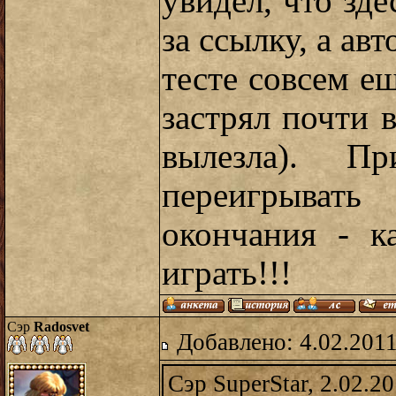
увидел, что зд
за ссылку, а авт
тесте совсем е
застрял почти 
вылезла). Пр
переигрывать
окончания - к
играть!!!
Сэр
Radosvet
Добавлено: 4.02.2011
Сэр SuperStar, 2.02.2