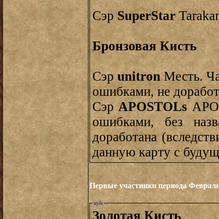
Сэр
SuperStar
Taraka
Бронзовая Кисть
Сэр
unitron
Месть. Час
ошибками, не дорабо
Сэр
APOSTOLs
APOS
ошибками, без назв
доработана (вследств
данную карту с будущ
Первые участники периода Февраль 
style
Золотая Кисть