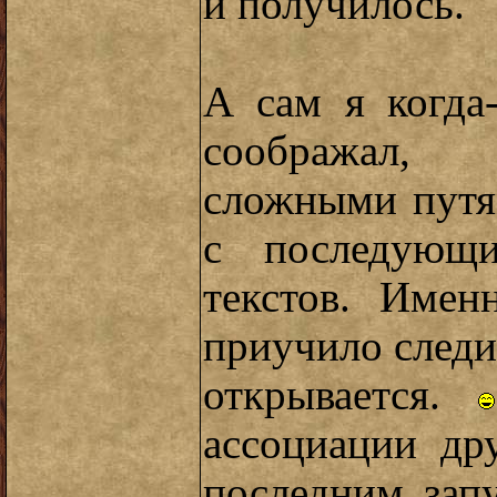
и получилось.
А сам я когда-
соображал,
сложными путя
с последующи
текстов. Имен
приучило следит
открывается.
ассоциации др
последним запу