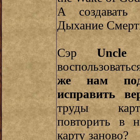
А создавать 
Дыхание Смерти 
Сэр
Uncle
воспользоватьс
же нам под
исправить ве
труды карт
повторить в н
карту заново?