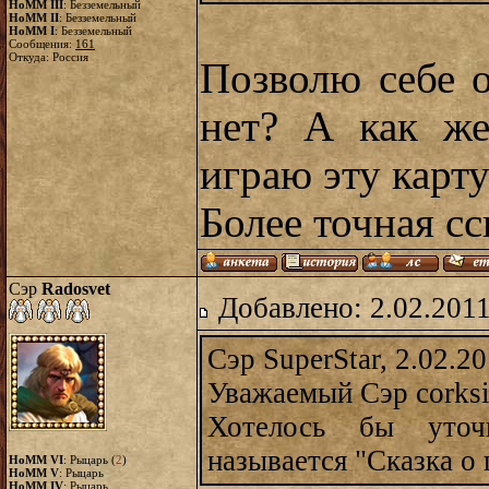
HoMM III
: Безземельный
HoMM II
: Безземельный
HoMM I
: Безземельный
Сообщения:
161
Откуда: Россия
Позволю себе о
нет? А как же
играю эту карт
Более точная сс
Сэр
Radosvet
Добавлено: 2.02.2011
Сэр SuperStar, 2.02.2
Уважаемый Сэр corksi
Хотелось бы уточ
называется "Сказка о 
HoMM VI
: Рыцарь (
2
)
HoMM V
: Рыцарь
HoMM IV
: Рыцарь