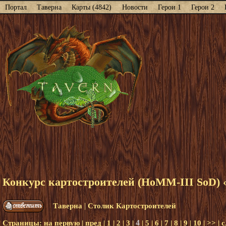
Портал
Таверна
Карты (4842)
Новости
Герои 1
Герои 2
Конкурс картостроителей (НоММ-III SoD) «
|
Таверна
Столик Картостроителей
4
Страницы:
на первую
|
пред
|
1
|
2
|
3
|
|
5
|
6
|
7
|
8
|
9
|
10
|
>>
|
с