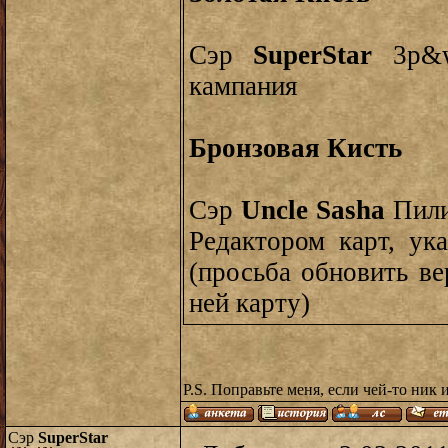
Сэр
SuperStar
3p&w.
кампания
Бронзовая Кисть
Сэр
Uncle Sasha
Пили
Редактором карт, ук
(просьба обновить ве
ней карту)
P.S. Поправьте меня, если чей-то ник 
Сэр
SuperStar