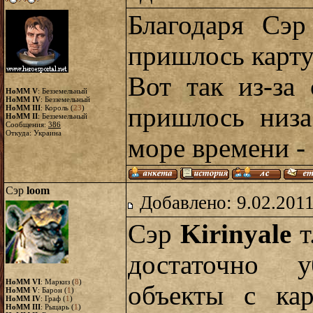
Благодаря Сэр
пришлось карту
Вот так из-за
HoMM V
: Безземельный
HoMM IV
: Безземельный
пришлось низа
HoMM III
: Король (
23
)
HoMM II
: Безземельный
Сообщения:
386
Откуда: Украина
море времени - 
Сэр
loom
Добавлено: 9.02.2011
Сэр
Kirinyale
т
достаточно у
HoMM VI
: Маркиз (
8
)
объекты с ка
HoMM V
: Барон (
1
)
HoMM IV
: Граф (
1
)
HoMM III
: Рыцарь (
1
)