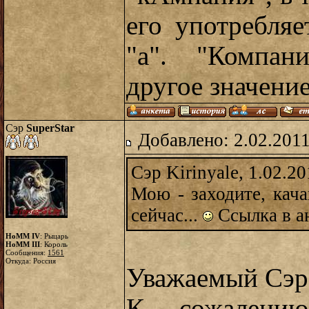
его употребляе
"а". "Компан
другое значение.
Сэр
SuperStar
Добавлено: 2.02.2011
Сэр Kirinyale, 1.02.2
Мою - заходите, кача
сейчас...
Ссылка в а
HoMM IV
: Рыцарь
HoMM III
: Король
Сообщения:
1561
Откуда: Россия
Уважаемый Сэр 
К сожалению