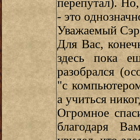
перепутал). Но,
- это однозначн
Уважаемый Сэр 
Для Вас, конеч
здесь пока е
разобрался (ос
"с компьютером
а учиться никог
Огромное спас
благодаря Ва