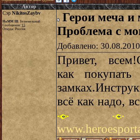
Автор
Сэр
NikitosZaybv
Герои меча и 
HoMM III
: Безземельный
Сообщения:
15
Проблема с мо
Откуда: Россия
Добавлено: 30.08.2010
Привет, всем!
как покупать
замках.Инстру
всё как надо, в
www.heroesporta