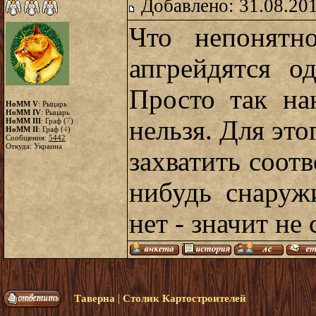
Добавлено: 31.08.20
Что непонятн
апгрейдятся о
Просто так на
HoMM V
: Рыцарь
HoMM IV
: Рыцарь
нельзя. Для это
HoMM III
: Граф (
7
)
HoMM II
: Граф (
4
)
Сообщения:
5442
Откуда: Украина
захватить соот
нибудь снаруж
нет - значит не 
|
Таверна
Столик Картостроителей