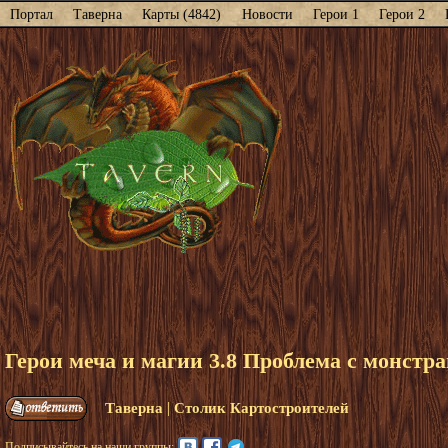
Портал
Таверна
Карты (4842)
Новости
Герои 1
Герои 2
Герои меча и магии 3.8 Проблема с монстра
|
Таверна
Столик Картостроителей
Подписывайтесь на наши группы: