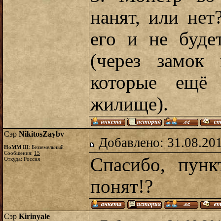
нанят, или нет
его и не буде
(через замок 
которые ещё 
жилище).
Сэр
NikitosZaybv
Добавлено: 31.08.20
HoMM III
: Безземельный
Сообщения:
15
Спасибо, пун
Откуда: Россия
понят!?
Сэр
Kirinyale