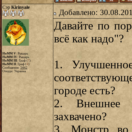
Сэр
Kirinyale
Добавлено: 30.08.20
Давайте по пор
всё как надо"?
HoMM V
: Рыцарь
HoMM IV
: Рыцарь
1. Улучшенно
HoMM III
: Граф (
7
)
HoMM II
: Граф (
4
)
Сообщения:
5442
Откуда: Украина
соответствующ
городе есть?
2. Внешнее 
захвачено?
3. Монстр во