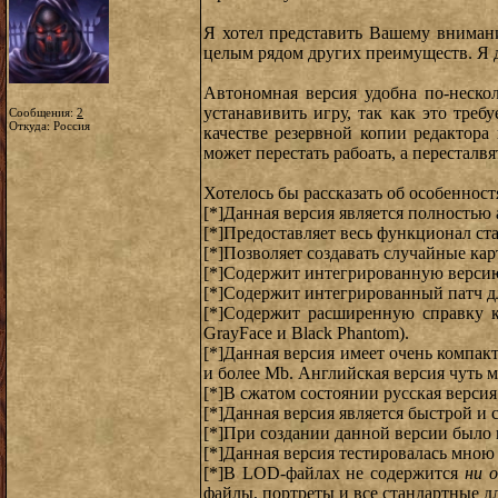
Я хотел представить Вашему внимани
целым рядом других преимуществ. Я д
Автономная версия удобна по-нескол
устанавивить игру, так как это треб
Сообщения:
2
Откуда: Россия
качестве резервной копии редактора
может перестать рабоать, а пересталвя
Хотелось бы рассказать об особенностя
[*]Данная версия является полностью
[*]Предоставляет весь функционал ста
[*]Позволяет создавать случайные кар
[*]Содержит интегрированную версию 
[*]Содержит интегрированный патч дл
[*]Содержит расширенную справку к
GrayFace и Black Phantom).
[*]Данная версия имеет очень компакт
и более Mb. Английская версия чуть м
[*]В сжатом состоянии русская версия 
[*]Данная версия является быстрой и 
[*]При создании данной версии было 
[*]Данная версия тестировалась мно
[*]В LOD-файлах не содержится
ни 
файлы, портреты и все стандартные д