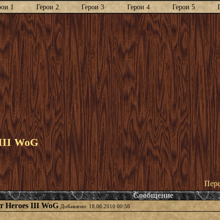
рои 1
Герои 2
Герои 3
Герои 4
Герои 5
 III WoG
Пере
Сообщение
т Heroes III WoG
Добавлено: 18.06.2010 00:56