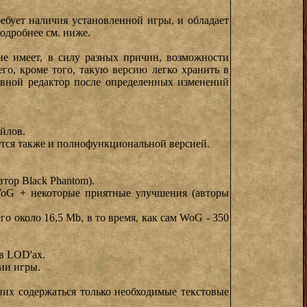
ебует наличия установленной игры, и обладает
одробнее см. ниже.
 не имеет, в силу разных причин, возможности
его, кроме того, такую версию легко хранить в
сновной редактор после определенных изменений
йлов.
яется также и полнофункциональной версией.
тор Black Phantom).
 WoG + некоторые приятные улучшения (авторы
о около 16,5 Mb, в то время, как сам WoG - 350
 в LOD'ах.
ии игры.
них содержаться только необходимые текстовые