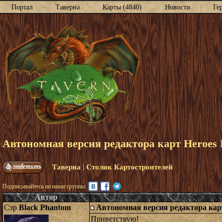
Портал
Таверна
Карты (4840)
Новости
Ге
Автономная версия редактора карт Heroes
|
Таверна
Столик Картостроителей
Подписывайтесь на наши группы:
Автор
Сэр
Black Phantom
Автономная версия редактора кар
Приветствую!