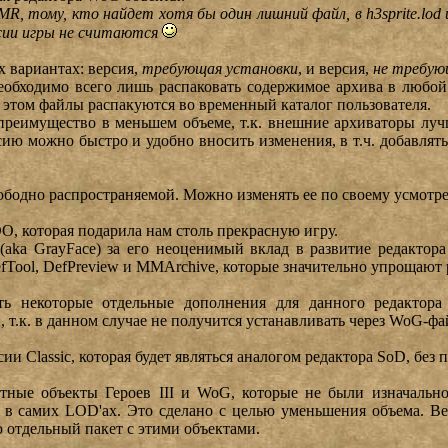
R, тому, кто найдет хотя бы один лишний файл, в h3sprite.lod
рсии игры не считаются
х вариантах: версия,
требующая установки
, и версия,
не требую
необходимо всего лишь распаковать содержимое архива в любой
и этом файлы распакуются во временный каталог пользователя.
 преимущество в меньшем объеме, т.к. внешние архиваторы л
рсию можно быстро и удобно вносить изменения, в т.ч. добавлять
вободно распространяемой. Можно изменять ее по своему усмотр
, которая подарила нам столь прекрасную игру.
aka GrayFace) за его неоценимый вклад в развитие редактора
fTool, DefPreview и MMArchive, которые значительно упрощают 
 некоторые отдельные дополнения для данного редактора 
т.к. в данном случае не получится устанавливать через WoG-фа
сии Classic, которая будет являться аналогом редактора SoD, б
ные объекты Героев III и WoG, которые не были изначально
в самих LOD'ах. Это сделано с целью уменьшения объема. Вер
ю отдельный пакет с этими объектами.