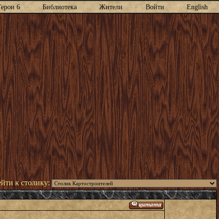
Герои 6
Библиотека
Жители
Войти
English
йти к столику: