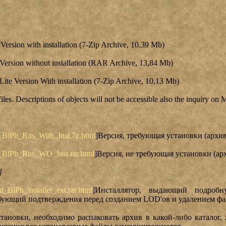
]Version with installation (7-Zip Archive, 10,39 Mb)
]Version without installation (RAR Archive, 13,84 Mb)
]Lite Version With installation (7-Zip Archive, 10,13 Mb)
files. Descriptions of objects will not be accessible also the inquiry o
_BlPh_Rus_With_Inst.7z.html
]Версия, требующая установки (архив
_BlPh_Rus_WO_Inst.rar.html
]Версия, не требующая установки (ар
]
BlPh_installer_ext.rar.html
]Инсталлятор, выдающий подроб
ебующий подтверждения перед созданием LOD'ов и удалением фа
ановки, необходимо распаковать архив в какой-либо каталог, же