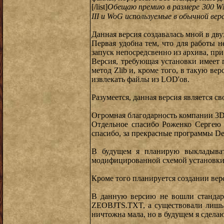
[/list]
Обещаю премию в размере 300 WM
III и WoG используемые в обычной ве
Данная версия создавалась мной в дву
Первая удобна тем, что для работы 
запуск непосредсвенно из архива, пр
Версия, требующая установки имеет
метод Zlib и, кроме того, в такую ве
извлекать файлы из LOD'ов.
Разумеется, данная версия является с
Огромная благодарность компании 3DO
Отдельное спасибо Роженко Сергею (
спасибо, за прекрасные программы De
В будущем я планирую выкладывать
модифицированной схемой установки, 
Кроме того планируется создании вер
В данную версию не вошли стандарт
ZEOBJTS.TXT, а существовали лишь 
ничтожна мала, но в будущем я сдела