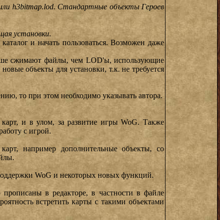
 или h3bitmap.lod. Стандартные объекты Героев
щая установки
.
 каталог и начать пользоваться. Возможен даже
учше сжимают файлы, чем LOD'ы, использующие
 новые объекты для установки, т.к. не требуется
ению, то при этом необходимо указывать автора.
 карт, и в улом, за развитие игры WoG. Также
работу с игрой.
карт, например дополнительные объекты, со
йлы.
ез поддержки WoG и некоторых новых функций.
 прописаны в редакторе, в частности в файле
оятность встретить карты с такими объектами