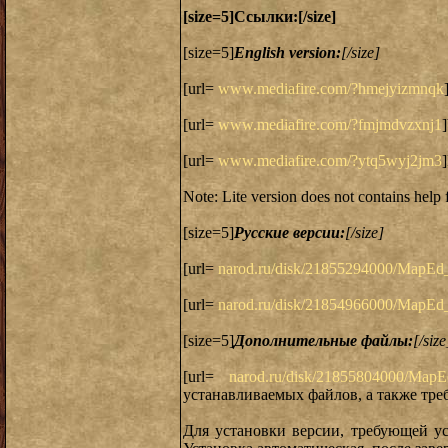
[size=5]Ссылки:[/size]
[size=5]
English version:
[/size]
[url=
www.mediafire.com/?hmejyizmnqk
[url=
www.mediafire.com/?fmjmdvzxnj1
[url=
www.mediafire.com/?ytq5wyj2jm3
Note: Lite version does not contains help 
[size=5]
Русские версии:
[/size]
[url=
narod.ru/disk/21855294000/MapEd
[url=
narod.ru/disk/21854966000/MapEd
[size=5]
Дополнительные файлы:
[/size
[url=
narod.ru/disk/21855804000/MapEd_
устанавливаемых файлов, а также тр
Для установки версии, требующей уст