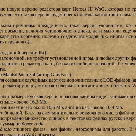
ю новую версию редактора карт Heroes III WoG, которая не тр
умаю, что такая версия юудет очень полезна картостроителям. П
ьким причинам: прежде всего, такая версия удобна тем, кто
ует времени, наличия установочного диска, да и мало ли еще ч
 карт (это особенно полезно создателям модов, т.к. иногда о
ть игру долго).
х данной версии:[list]
 автономной, не требует установленной игры, и любых других фа
ндартного редактора карт, без каких-либо исключений. Т.е. явл
ты.
MapEdPatch 3.4 (автор GrayFace)
я создания случайных карт без дополнительных LOD-файлов (ав
 редактору карт, которая содержит описания всех объектов
ный размер. Русская версия в распакованном видет занимает всег
еньше - около 16,3 Mb.
занимает всего около 10,6 Mb, английская - около 10,4 Mb.
стабильной. В т.ч. за счет минимально возможного числа файлов
исправлено множество ошибок в текстовых файлах русской верс
ю суммарно
более года
.
одного
лишнего файла - все файлы, необходимы для работы. В 
ля редактора WoG объекты.