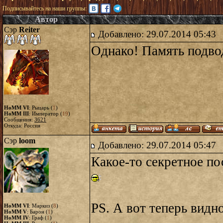
Подписывайтесь на наши группы:
Автор
Сэр
Reiter
Добавлено: 29.07.2014 05:43
Однако! Память подвод
HoMM VI
: Рыцарь (
1
)
HoMM III
: Император (
19
)
Сообщения:
3621
Откуда: Россия
Сэр
loom
Добавлено: 29.07.2014 05:47
Какое-то секретное пос
PS. А вот теперь видн
HoMM VI
: Маркиз (
8
)
HoMM V
: Барон (
1
)
HoMM IV
: Граф (
1
)