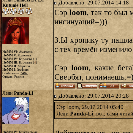
Добавлено: 29.07.2014 14:18
Kutuale Hell
Сэр
loom
, так то был 
инсинуаций=)))
З.Ы хронику ту нашла
с тех времён изменило
HoMM VI
: Амазонка
HoMM V
: Королева
HoMM IV
: Королева (
1
)
HoMM III
: Королева (
4
)
Сэр
loom
, какие бег
HoMM II
: Маркиза
HoMM I
: Графиня
Сообщения:
3482
Свербят, понимаешь.=
Откуда: Россия
Леди
Panda-Li
Добавлено: 29.07.2014 20:28
Сэр loom, 29.07.2014 05:40
Леди
Panda-Li
, вот, сами чита
HoMM IV
: Безземельная