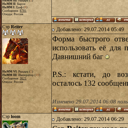
HoMM III
: Рыцарь (
1
)
HoMM II
: Барон
HoMM I
: Граф (
8
)
Сообщения:
8781
Откуда: Россия
Сэр
Reiter
Добавлено: 29.07.2014 05:49
Форма быстрого отве
использовать её для 
Давнишний баг
HoMM VI
: Рыцарь (
1
)
P.S.: кстати, до во
HoMM III
: Император (
19
)
Сообщения:
3621
осталось 132 сообще
Откуда: Россия
Изменено 29.07.2014 06:08 поль
Сэр
loom
Добавлено: 29.07.2014 06:29