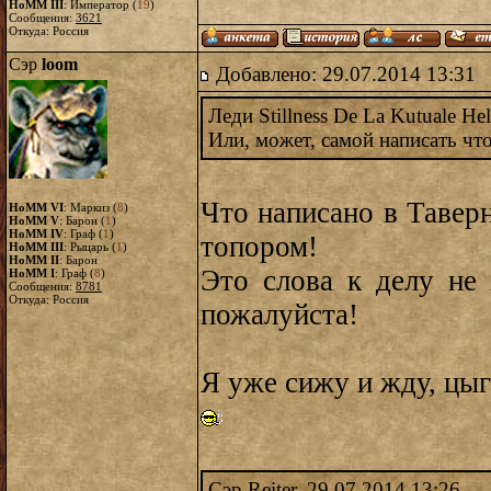
HoMM III
: Император (
19
)
Сообщения:
3621
Откуда: Россия
Сэр
loom
Добавлено: 29.07.2014 13:31
Леди Stillness De La Kutuale He
Или, может, самой написать чт
Что написано в Тавер
HoMM VI
: Маркиз (
8
)
HoMM V
: Барон (
1
)
HoMM IV
: Граф (
1
)
топором!
HoMM III
: Рыцарь (
1
)
HoMM II
: Барон
Это слова к делу не
HoMM I
: Граф (
8
)
Сообщения:
8781
Откуда: Россия
пожалуйста!
Я уже сижу и жду, цыг
Сэр Reiter, 29.07.2014 13:26