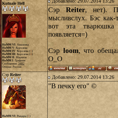
Добавлено: 29.07.2014 13:26
Kutuale Hell
Сэр
Reiter
, нет). 
мысливслух. Бэс как-
вот эта тварюшка
появляется=)
HoMM VI
: Амазонка
HoMM V
: Королева
Сэр
loom
, что обеща
HoMM IV
: Королева (
1
)
HoMM III
: Королева (
4
)
О_О
HoMM II
: Маркиза
HoMM I
: Графиня
Сообщения:
3482
Откуда: Россия
Сэр
Reiter
Добавлено: 29.07.2014 13:26
"В печку его" ©
HoMM VI
: Рыцарь (
1
)