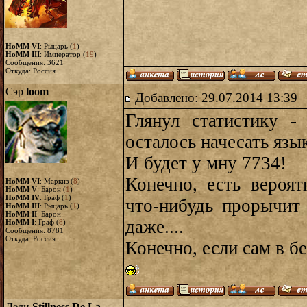
HoMM VI
: Рыцарь (
1
)
HoMM III
: Император (
19
)
Сообщения:
3621
Откуда: Россия
Сэр
loom
Добавлено: 29.07.2014 13:39
Глянул статистику -
осталось начесать язы
И будет у мну 7734!
Конечно, есть вероят
HoMM VI
: Маркиз (
8
)
HoMM V
: Барон (
1
)
HoMM IV
: Граф (
1
)
что-нибудь прорычит 
HoMM III
: Рыцарь (
1
)
HoMM II
: Барон
даже....
HoMM I
: Граф (
8
)
Сообщения:
8781
Откуда: Россия
Конечно, если сам в бе
Леди
Stillness De La