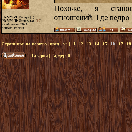
Похоже, я станов
отношений. Где ведро 
HoMM VI
: Рыцарь (
1
)
HoMM III
: Император (
19
)
Сообщения:
3621
Откуда: Россия
16
Страницы:
на первую
|
пред
|
<<
|
11
|
12
|
13
|
14
|
15
|
|
17
|
18
|
Таверна
Гардероб