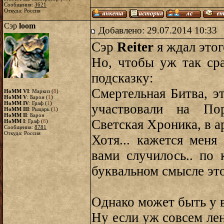
Сообщения:
3621
Откуда: Россия
Сэр
loom
Добавлено: 29.07.2014 10:33
Сэр
Reiter
я ждал это
Но, чтобы уж так сра
подсказку:
Смертельная Битва, э
HoMM VI
: Маркиз (
8
)
HoMM V
: Барон (
1
)
HoMM IV
: Граф (
1
)
участвовали на По
HoMM III
: Рыцарь (
1
)
HoMM II
: Барон
Светская Хроника, в а
HoMM I
: Граф (
8
)
Сообщения:
8781
Откуда: Россия
Хотя... кажется меня
вами случилось.. по 
буквальном смысле эт
Однако может быть у в
Ну если уж совсем лен