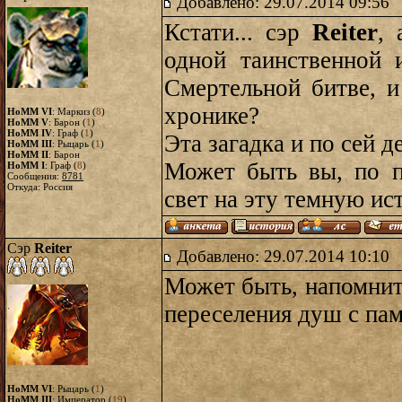
Добавлено: 29.07.2014 09:56
Кстати... сэр
Reiter
, 
одной таинственной 
Смертельной битве, и
хронике?
HoMM VI
: Маркиз (
8
)
HoMM V
: Барон (
1
)
HoMM IV
: Граф (
1
)
Эта загадка и по сей д
HoMM III
: Рыцарь (
1
)
HoMM II
: Барон
Может быть вы, по п
HoMM I
: Граф (
8
)
Сообщения:
8781
Откуда: Россия
свет на эту темную и
Сэр
Reiter
Добавлено: 29.07.2014 10:10
Может быть, напомните
переселения душ с пам
HoMM VI
: Рыцарь (
1
)
HoMM III
: Император (
19
)