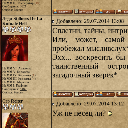
HoMM III
: Император (
19
)
Сообщения:
3621
Откуда: Россия
Леди
Stillness De La
Добавлено: 29.07.2014 13:08
Kutuale Hell
Сплетни, тайны, интри
Или, может, самой
пробежал мысливслух
Эхх... воскресить бы
таинственный остр
HoMM VI
: Амазонка
HoMM V
: Королева
загадочный зверёк*
HoMM IV
: Королева (
1
)
HoMM III
: Королева (
4
)
HoMM II
: Маркиза
HoMM I
: Графиня
Сообщения:
3482
Откуда: Россия
Сэр
Reiter
Добавлено: 29.07.2014 13:12
Уж не песец ли?