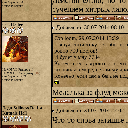
Действительно, но т
Сообщения:
34
Откуда: Россия
сучением хитрых лапок,
Сэр
Reiter
Добавлено: 30.07.2014 08:10
Сэр loom, 29.07.2014 13:39
Глянул статистику - чтобы об
ровно 700 постов!
И будет у мну 7734!
Конечно, есть вероятность, чт
это капля в море, не замечу даже
HoMM VI
: Рыцарь (
1
)
HoMM III
: Император (
19
)
Конечно, если сам в бега не по
Сообщения:
3621
Откуда: Россия
Медалька за флуд мож
Леди
Stillness De La
Добавлено: 31.07.2014 22:02
Kutuale Hell
Что-то снова затишье 