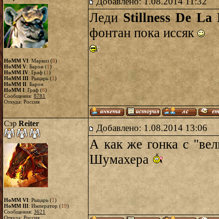
Добавлено: 1.08.2014 11:32
Леди
Stillness De La
фонтан пока иссяк
HoMM VI
: Маркиз (
8
)
HoMM V
: Барон (
1
)
HoMM IV
: Граф (
1
)
HoMM III
: Рыцарь (
1
)
HoMM II
: Барон
HoMM I
: Граф (
8
)
Сообщения:
8781
Откуда: Россия
Сэр
Reiter
Добавлено: 1.08.2014 13:06
А как же гонка с "ве
Шумахера
HoMM VI
: Рыцарь (
1
)
HoMM III
: Император (
19
)
Сообщения:
3621
Откуда: Россия