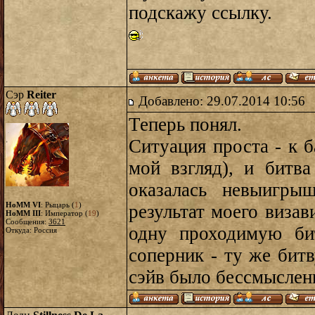
подскажу ссылку.
Сэр
Reiter
Добавлено: 29.07.2014 10:56
Теперь понял.
Ситуация проста - к б
мой взгляд), и битв
оказалась невыигрыш
HoMM VI
: Рыцарь (
1
)
результат моего визав
HoMM III
: Император (
19
)
Сообщения:
3621
одну проходимую би
Откуда: Россия
соперник - ту же бит
сэйв было бессмыслен