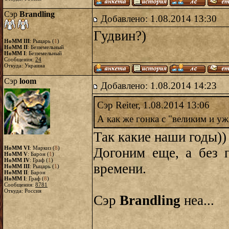
Сэр
Brandling
Добавлено: 1.08.2014 13:30
Гудвин?)
HoMM III
: Рыцарь (
1
)
HoMM II
: Безземельный
HoMM I
: Безземельный
Сообщения:
24
Откуда: Украина
Сэр
loom
Добавлено: 1.08.2014 14:23
Сэр Reiter, 1.08.2014 13:06
А как же гонка с "великим и 
Так какие наши годы))
HoMM VI
: Маркиз (
8
)
Догоним еще, а без 
HoMM V
: Барон (
1
)
HoMM IV
: Граф (
1
)
времени.
HoMM III
: Рыцарь (
1
)
HoMM II
: Барон
HoMM I
: Граф (
8
)
Сообщения:
8781
Откуда: Россия
Сэр
Brandling
неа...