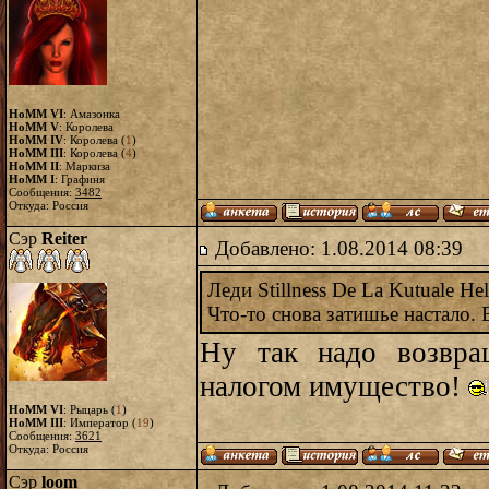
HoMM VI
: Амазонка
HoMM V
: Королева
HoMM IV
: Королева (
1
)
HoMM III
: Королева (
4
)
HoMM II
: Маркиза
HoMM I
: Графиня
Сообщения:
3482
Откуда: Россия
Сэр
Reiter
Добавлено: 1.08.2014 08:39
Леди Stillness De La Kutuale He
Что-то снова затишье настало.
Ну так надо возвра
налогом имущество!
HoMM VI
: Рыцарь (
1
)
HoMM III
: Император (
19
)
Сообщения:
3621
Откуда: Россия
Сэр
loom