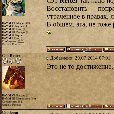
Сэр
Reiter
так надо по
Восстановить попр
утраченное в правах, л
В общем, ага, не гоже
HoMM VI
: Маркиз (
8
)
HoMM V
: Барон (
1
)
HoMM IV
: Граф (
1
)
HoMM III
: Рыцарь (
1
)
HoMM II
: Барон
HoMM I
: Граф (
8
)
Сообщения:
8781
Откуда: Россия
Сэр
Reiter
Добавлено: 29.07.2014 07:01
Это не то достижение,
HoMM VI
: Рыцарь (
1
)
HoMM III
: Император (
19
)
Сообщения:
3621
Откуда: Россия
Сэр
loom