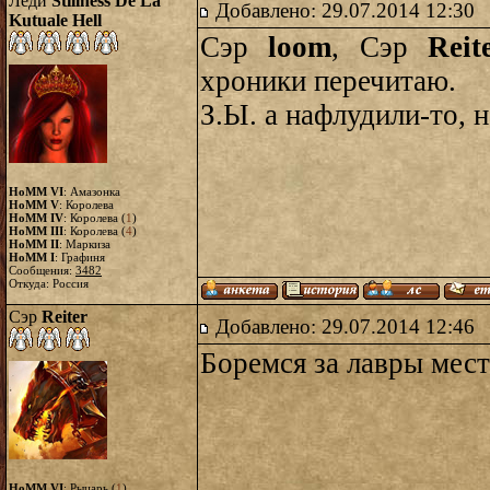
Леди
Stillness De La
Добавлено: 29.07.2014 12:30
Kutuale Hell
Сэр
loom
, Сэр
Reit
хроники перечитаю.
З.Ы. а нафлудили-то, 
HoMM VI
: Амазонка
HoMM V
: Королева
HoMM IV
: Королева (
1
)
HoMM III
: Королева (
4
)
HoMM II
: Маркиза
HoMM I
: Графиня
Сообщения:
3482
Откуда: Россия
Сэр
Reiter
Добавлено: 29.07.2014 12:46
Боремся за лавры ме
HoMM VI
: Рыцарь (
1
)