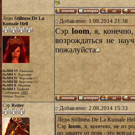
Леди
Stillness De La
Добавлено: 1.08.2014 21:38
Kutuale Hell
Сэр
loom
, я, конечно
возрождаться не науч
пожалуйста
HoMM VI
: Амазонка
HoMM V
: Королева
HoMM IV
: Королева (
1
)
HoMM III
: Королева (
4
)
HoMM II
: Маркиза
HoMM I
: Графиня
Сообщения:
3482
Откуда: Россия
Сэр
Reiter
Добавлено: 2.08.2014 15:33
Леди Stillness De La Kutuale Hel
Сэр
loom
, я, конечно, не из 
но защиту от огня - это всегда