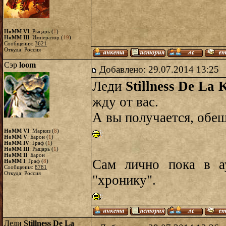
HoMM VI
: Рыцарь (
1
)
HoMM III
: Император (
19
)
Сообщения:
3621
Откуда: Россия
Сэр
loom
Добавлено: 29.07.2014 13:25
Леди
Stillness De La 
жду от вас.
А вы получается, обе
HoMM VI
: Маркиз (
8
)
HoMM V
: Барон (
1
)
HoMM IV
: Граф (
1
)
HoMM III
: Рыцарь (
1
)
HoMM II
: Барон
Сам лично пока в ау
HoMM I
: Граф (
8
)
Сообщения:
8781
Откуда: Россия
"хронику".
Леди
Stillness De La