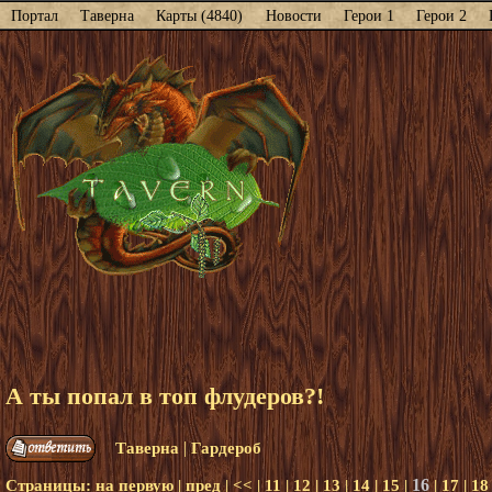
Портал
Таверна
Карты (4840)
Новости
Герои 1
Герои 2
А ты попал в топ флудеров?!
|
Таверна
Гардероб
16
Страницы:
на первую
|
пред
|
<<
|
11
|
12
|
13
|
14
|
15
|
|
17
|
18