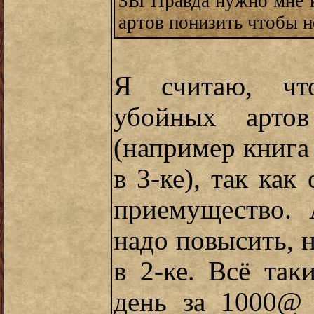
ЗЫ Правда нужно мне к
артов понизить чтобы н
Я считаю, что
убойных артов
(например книга
в 3-ке), так ка
приемущество. 
надо повысить, 
в 2-ке. Всё так
день за 1000@ 