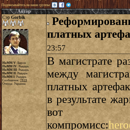
Подписывайтесь на наши группы:
Автор
Сэр
Gorbik
Реформировани
платных артефа
23:57
В магистрате ра
HoMM V
: Барон
HoMM IV
: Рыцарь
между магистр
HoMM III
: Рыцарь
HoMM II
: Рыцарь
HoMM I
: Рыцарь
Сообщения:
7819
платных артефак
Откуда: Украина
в результате жа
вот
компромисс:
hero