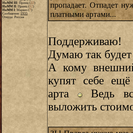
пропадает. Отпадет ну
HoMM III
: Принц (
22
)
HoMM II
: Принц (
12
)
HoMM I
: Маркиз (
7
)
платными артами...
Сообщения:
1935
Откуда: Россия
Поддерживаю!
Думаю так будет
А кому внешний
купят себе ещё
арта
Ведь вс
выложить стоимо