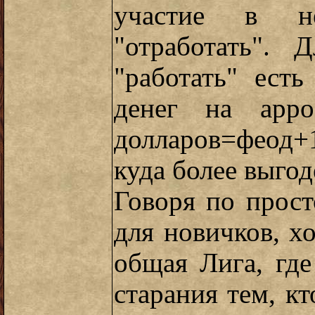
участие в н
"отработать". 
"работать" ест
денег на арр
долларов=феод
куда более выгод
Говоря по прост
для новичков, х
общая Лига, гд
старания тем, кт