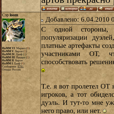
Сэр
loom
Добавлено: 6.04.2010 
С одной стороны,
популяризации дуэле
платные артефакты соз
HoMM VI
: Маркиз (
8
)
HoMM V
: Барон (
1
)
участниками ОТ, ч
HoMM IV
: Граф (
1
)
HoMM III
: Рыцарь (
1
)
способствовать решени
HoMM II
: Барон
HoMM I
: Граф (
8
)
Сообщения:
8781
Откуда: Россия
Т.е. я вот пролетел ОТ
игроков, а тот обидел
дуэль. И тут-то мне у
него право, или нет.