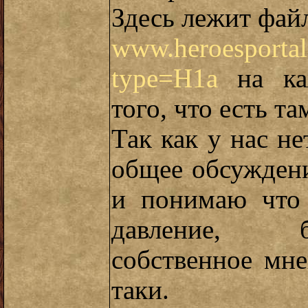
Здесь лежит файл
www.heroesportal
type=H1a
на ка
того, что есть та
Так как у нас н
общее обсуждени
и понимаю что 
давление, б
собственное мнен
таки.