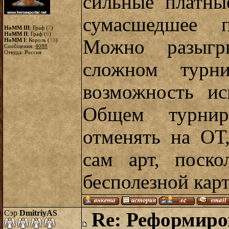
сильные платны
сумасшедшее 
HoMM III
: Граф (
7
)
HoMM II
: Граф (
6
)
Можно разыгры
HoMM I
: Король (
19
)
Сообщения:
4088
Откуда: Россия
сложном турн
возможность ис
Общем турни
отменять на ОТ,
сам арт, поско
бесполезной кар
Сэр
DmitriyAS
Re: Реформиро