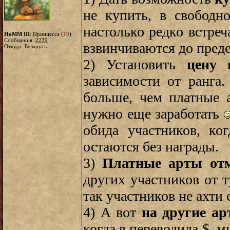
не купить, в свобод
настолько редко встре
HoMM III
: Принцесса (
19
)
Сообщения:
2239
взвинчиваются до преде
Откуда: Беларусь
2) Установить
цену 
зависимости от ранга.
больше, чем платные 
нужно еще заработать
обида участников, ко
остаются без награды.
3)
Платные арты от
других участников от 
так участников не ахти 
4) А вот
на другие а
когда я переводила $, м