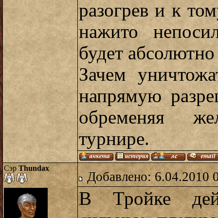
разогрев и к том
нажито непосил
будет абсолютно
Зачем уничтожа
напрямую разре
обременяя ж
турнире.
Сэр
Thundax
Добавлено: 6.04.2010 
В Тройке дей