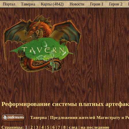
Портал
Таверна
Карты (4842)
Новости
Герои 1
Герои 2
Реформирование системы платных артефак
|
Таверна
Предложения жителей Магистрату и Р
1
Страницы:
|
2
|
3
|
4
|
5
|
6
|
7
|
8
|
след
|
на последнюю