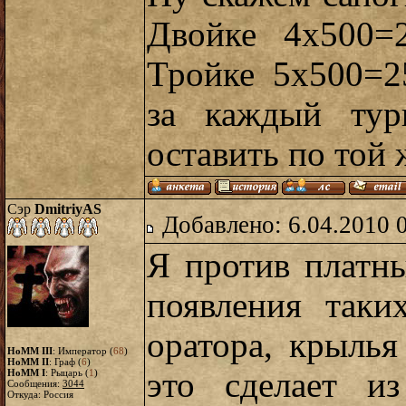
Двойке 4х500=
Тройке 5х500=2
за каждый тур
оставить по той 
Сэр
DmitriyAS
Добавлено: 6.04.2010 
Я против платны
появления таки
оратора, крылья
HoMM III
: Император (
68
)
HoMM II
: Граф (
6
)
это сделает и
HoMM I
: Рыцарь (
1
)
Сообщения:
3044
Откуда: Россия