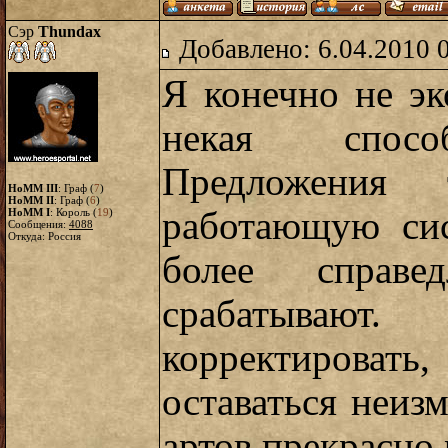
Сэр
Thundax
Добавлено: 6.04.2010 
Я конечно не эк
некая способ
Предложения 
HoMM III
: Граф (
7
)
HoMM II
: Граф (
6
)
работающую сис
HoMM I
: Король (
19
)
Сообщения:
4088
Откуда: Россия
более справе
срабатываю
корректироват
оставаться неиз
артов прекрасно 