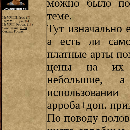
можно было по
теме.
HoMM III
: Граф (
7
)
HoMM II
: Граф (
6
)
Тут изначально 
HoMM I
: Король (
19
)
Сообщения:
4088
Откуда: Россия
а есть ли само
платные арты по
цены на их и
небольшие, 
использован
арроба+доп. при
По поводу полов