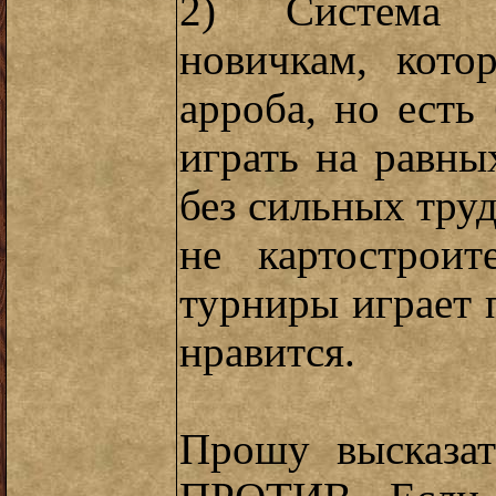
2) Система п
новичкам, кот
арроба, но есть
играть на равны
без сильных труд
не картострои
турниры играет 
нравится.
Прошу высказа