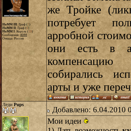
же Тройке (лик
потребует по
HoMM III
: Граф (
7
)
HoMM II
: Граф (
6
)
арробной стоимо
HoMM I
: Король (
19
)
Сообщения:
4088
Откуда: Россия
они есть в ан
компенсацию
собирались исп
арты и уже переч
Леди
Pups
Добавлено: 6.04.2010 
Мои идеи
1) Дать возможность
ку