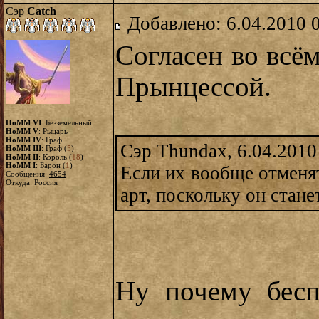
Сэр
Catch
Добавлено: 6.04.2010 
Согласен во всём
Прынцессой.
HoMM VI
: Безземельный
HoMM V
: Рыцарь
HoMM IV
: Граф
Сэр Thundax, 6.04.2010
HoMM III
: Граф (
5
)
HoMM II
: Король (
18
)
HoMM I
: Барон (
1
)
Если их вообще отменят
Сообщения:
4654
Откуда: Россия
арт, поскольку он стан
Ну почему бесп