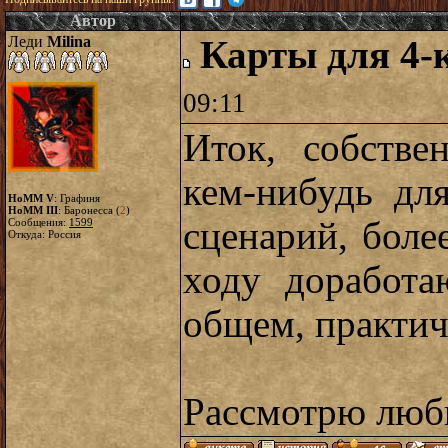
Автор
Леди
Milina
Карты для 4-
09:11
Иток, собстве
кем-нибудь дл
HoMM V
: Графиня
HoMM III
: Баронесса (
2
)
сценарий, боле
Сообщения:
1599
Откуда: Россия
ходу доработа
общем, практич
Рассмотрю люб