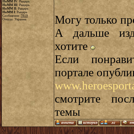
HoMM IV
: Рыцарь
HoMM III
: Рыцарь
HoMM II
: Рыцарь
HoMM I
: Рыцарь
Могу только пр
Сообщения:
7819
Откуда: Украина
А дальше изд
хотите
Если понрави
портале опубл
www.heroesporta
смотрите пос
темы