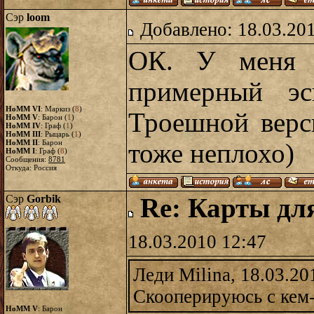
Сэр
loom
Добавлено: 18.03.20
ОК. У меня е
примерный эс
HoMM VI
: Маркиз (
8
)
Троешной верс
HoMM V
: Барон (
1
)
HoMM IV
: Граф (
1
)
HoMM III
: Рыцарь (
1
)
HoMM II
: Барон
тоже неплохо)
HoMM I
: Граф (
8
)
Сообщения:
8781
Откуда: Россия
Сэр
Gorbik
Re: Карты дл
18.03.2010 12:47
Леди Milina, 18.03.20
Скооперируюсь с кем-
HoMM V
: Барон