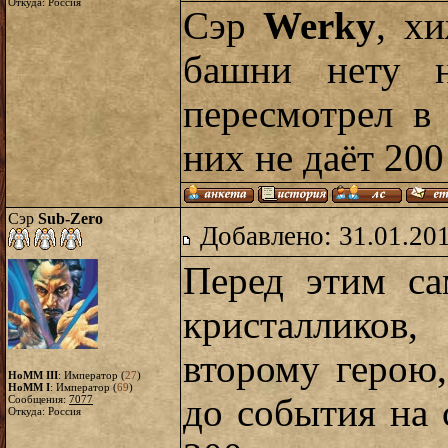
Откуда: Россия
Сэр
Werky
, х
башни нету н
пересмотрел в
них не даёт 200
Сэр
Sub-Zero
Добавлено: 31.01.20
Перед этим с
кристалликов,
второму герою
HoMM III
: Император (
27
)
HoMM I
: Император (
69
)
до события на 
Сообщения:
7077
Откуда: Россия