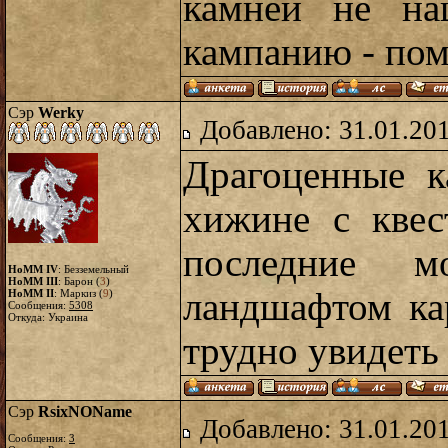
камней не на
кампанию - пом
Сэр
Werky
Добавлено: 31.01.20
Драгоценные к
хижине с квес
последние м
HoMM IV
: Безземельный
HoMM III
: Барон (
3
)
ландшафтом ка
HoMM II
: Маркиз (
9
)
Сообщения:
5308
Откуда: Украина
трудно увидеть 
Сэр
RsixNOName
Добавлено: 31.01.20
Сообщения:
3