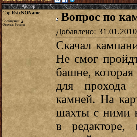
Автор
Сэр
RsixNOName
Вопрос по ка
Сообщения:
3
Откуда: Россия
Добавлено: 31.01.2010
Скачал кампан
Не смог пройд
башне, которая 
для прохода 
камней. На кар
шахты с ними 
в редакторе, 