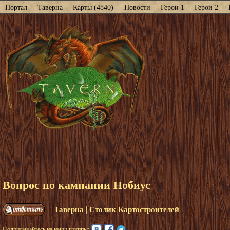
Портал
Таверна
Карты (4840)
Новости
Герои 1
Герои 2
Вопрос по кампании Нобиус
|
Таверна
Столик Картостроителей
Подписывайтесь на наши группы: