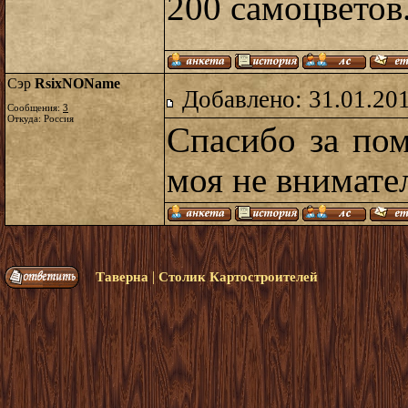
200 самоцветов
Сэр
RsixNOName
Добавлено: 31.01.20
Сообщения:
3
Откуда: Россия
Спасибо за по
моя не внимате
|
Таверна
Столик Картостроителей